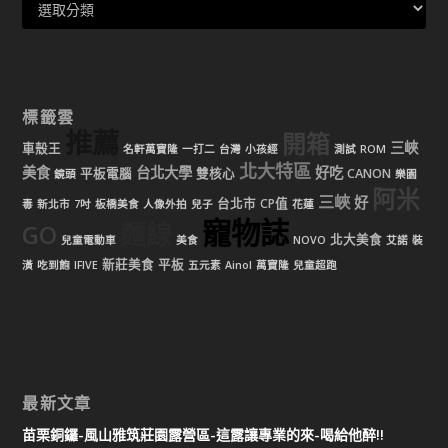
標籤雲
推薦
開箱
三峽
車殼王
名軒萬寶隆
一打二
台灣
小孩經
測試
ROM
北大特區
美食
台北大學
好吃
平板電腦
雙核心
CANON
鏡頭
樂園
阿米
三峽
好
台北市
CP值
毒
新北市
7吋
板橋美食
人像外拍
兒子
花蓮
寵物誌
麵線
GO
北大美食
兒童電動車
美食
NOVO
艾諾
裝
新莊美食
平板
潢
吃到飽
IFIVE
五元素
Ainol
萬寶隆
兒童超跑
最新文章
苗栗銅鑼-風山雅筑莊園露營區-這露讓專業的來-喝給他醉!!