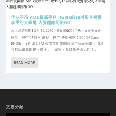
代友開箱-AMD最新平台TIGRIS的18吋影音視覺
享受的大筆電-大腸麵線阿米GO
by
大腸麵線拔
|
2 月 10, 2010
|
開箱開箱文
|
4
|
日期：99年2月9日 地點：自宅 使用器材：500D+Canon
EF 28mm F1.8 USM 這次幫朋友開箱這台Acer筆電。18.4
吋的筆電真的是份量十足。畫質、音效真是沒話說！...
READ MORE
文章分類