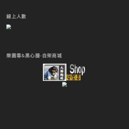
線上人數
樂園毒&黑心腸-自架商城