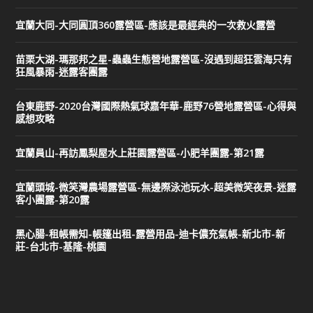
宜蘭大同-大同圓頂360露營區-應該是最經典的一次救火露營
苗栗大湖-瑪那邦之星-蟲蟲生態營地露營區-沒遇到超狂雲海只有
狂風暴雨-迷露客團露
台東鹿野-2020台灣國際熱氣球嘉年華-鹿野76營地露營區-心得與
感想攻略
宜蘭員山-再訪鳳梨屋水上莊園露營區-小肥羊團露-第21露
宜蘭頭城-微笑灣農場露營區-無邊際泳池玩水-超美微笑夜景-迷露
客小團露-第20露
黑心腸-租帳需知-帳篷出租-露營用品-迪卡儂充氣帳-新北市-新
莊-台北市-基隆-桃園