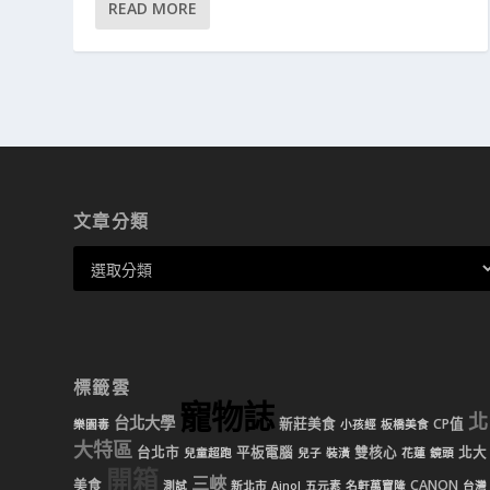
READ MORE
文章分類
標籤雲
寵物誌
北
台北大學
新莊美食
CP值
樂園毒
小孩經
板橋美食
大特區
台北市
平板電腦
雙核心
北大
兒童超跑
兒子
裝潢
花蓮
鏡頭
開箱
三峽
美食
CANON
測試
新北市
Ainol
五元素
名軒萬寶隆
台灣