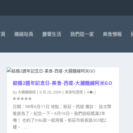
首頁
連絡站長
露營生活
我們這一家
美食情報
結婚2週年記念日-美食-西堤-大腸麵線阿米GO
by
大腸麵線拔
|
6 月 20, 2009
|
美食吃透透
|
4
|
日期：98年6月11日 地點：新莊。西堤 備註： 這次聚
餐是為了。紀念一下。6月16日。我們就結婚滿2年
嚕！ 也約了milu家一起用餐。新莊市新泰路303號2
樓。 . ....