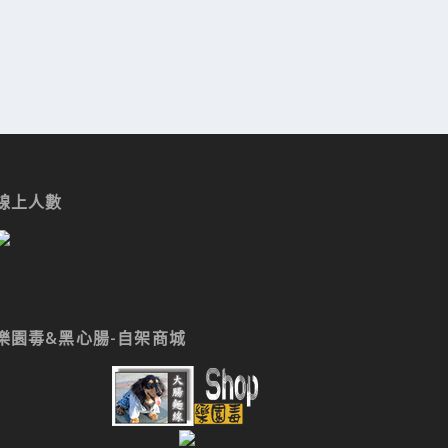
線上人數
樂園毒&黑心腸-自架商城