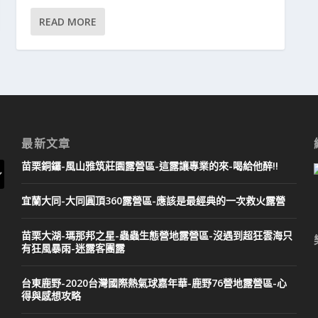
READ MORE
最新文章
苗栗銅鑼-風山雅筑莊園露營區-這露讓專業的來-喝給他醉!!
宜蘭大同-大同圓頂360露營區-應該是最經典的一次救火露營
苗栗大湖-瑪那邦之星-蟲蟲生態營地露營區-沒遇到超狂雲海只
有狂風暴雨-迷露客團露
台東鹿野-2020台灣國際熱氣球嘉年華-鹿野76營地露營區-心
得與感想攻略