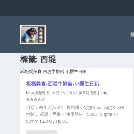
標籤:
西堤
板橋美食-西堤牛排館-小櫻生日趴
by
大腸麵線拔
|
8 月 26, 2010
|
美食吃透透
|
2
|
日期：99年7月30日 =風格檔：Aggro-SZ=Aggro-KM=
地點： 板橋。西堤。 使用器材：500D+Sigma 17-
50mm F2.8 OS HSM...