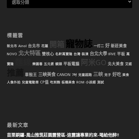
標籤雲
寵物誌
開箱
好
台北市
新莊美食
新北市
Ainol
花蓮
一打二
北大特區
台北大學
雙核心
平板
NOVO
名軒萬寶隆
台灣
裝潢
IFIVE
萬
麵線
阿米GO
平板電腦
北大美食
寶隆
樂園毒
五元素
鏡頭
艾諾
推薦
三峽
三峽美食
好吃
車殼王
CANON
7吋
兒童超跑
兒子
美食
CP值
人像外拍
兒童電動車
吃到飽
板橋美食
ROM
小孩經
測試
最新文章
苗栗銅鑼-風山雅筑莊園露營區-這露讓專業的來-喝給他醉!!