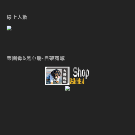
線上人數
樂園毒&黑心腸-自架商城