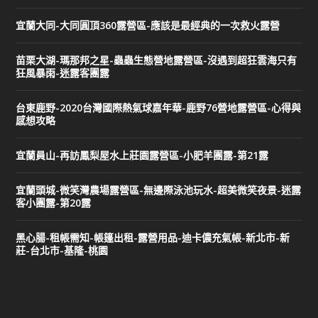
宜蘭大同-大同圓頂360露營區-應該是最經典的一次救火露營
苗栗大湖-瑪那邦之星-蟲蟲生態營地露營區-沒遇到超狂雲海只有
狂風暴雨-迷露客團露
台東鹿野-2020台灣國際熱氣球嘉年華-鹿野76營地露營區-心得與
感想攻略
宜蘭員山-再訪鳳梨屋水上莊園露營區-小肥羊團露-第21露
宜蘭頭城-微笑灣農場露營區-無邊際泳池玩水-超美微笑夜景-迷露
客小團露-第20露
黑心腸-租帳需知-帳篷出租-露營用品-迪卡儂充氣帳-新北市-新
莊-台北市-基隆-桃園