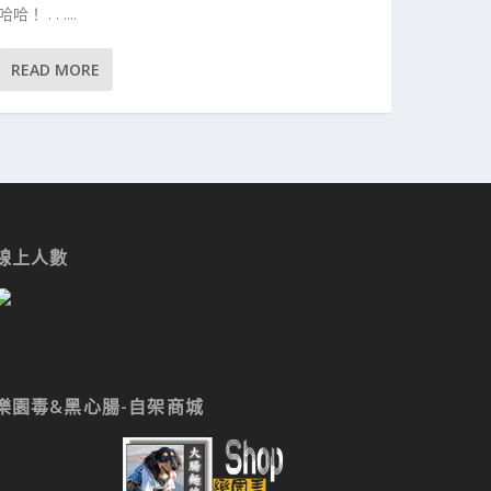
哈哈！ . . ....
READ MORE
線上人數
樂園毒&黑心腸-自架商城