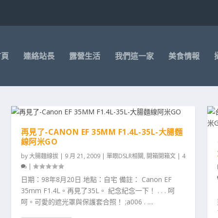
首頁
連絡站長
露營生活
我們這一家
美食情報
再見了-CANON EF 35MM F1.4L-35L-大腸麵
線阿米GO
by
大腸麵線拔
|
9 月 21, 2009
|
單眼DSLR相關
,
開箱開箱文
|
4
|
日期：98年8月20日 地點：自宅 備註： Canon EF
35mm F1.4L。再見了35L。 紀念紀念一下！ . . . 呵
呵。可愛的遮光罩與保護套合照！ ;a006 . ....