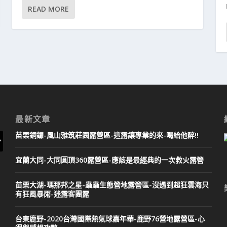
READ MORE
最新文章
苗栗銅鑼-風山雅筑莊園露營區-這露讓專業的來-喝給他醉!!
宜蘭大同-大同圓頂360露營區-應該是最經典的一次救火露營
苗栗大湖-瑪那邦之星-蟲蟲生態營地露營區-沒遇到超狂雲海只
有狂風暴雨-迷露客團露
台東鹿野-2020台灣國際熱氣球嘉年華-鹿野76營地露營區-心