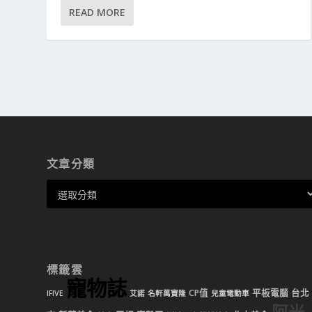
READ MORE
文章分類
標籤雲
寵物誌
CP值
平板電腦
台北
IFIVE
艾諾
名軒萬寶隆
兒童電動車