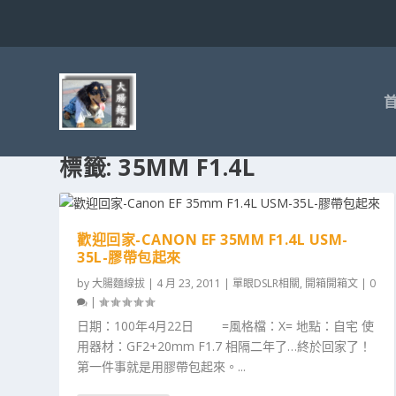
標籤:
35MM F1.4L
歡迎回家-CANON EF 35MM F1.4L USM-
35L-膠帶包起來
by
大腸麵線拔
|
4 月 23, 2011
|
單眼DSLR相關
,
開箱開箱文
|
0
|
日期：100年4月22日 =風格檔：X= 地點：自宅 使
用器材：GF2+20mm F1.7 相隔二年了…終於回家了！
第一件事就是用膠帶包起來。...