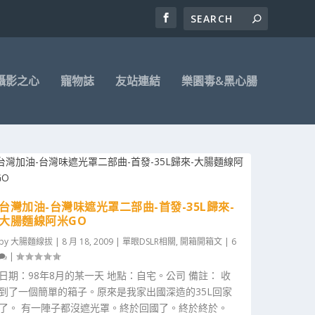
攝影之心
寵物誌
友站連結
樂園毒&黑心腸
台灣加油-台灣味遮光罩二部曲-首發-35L歸來-
大腸麵線阿米GO
by
大腸麵線拔
|
8 月 18, 2009
|
單眼DSLR相關
,
開箱開箱文
|
6
|
日期：98年8月的某一天 地點：自宅。公司 備註： 收
到了一個簡單的箱子。原來是我家出國深造的35L回家
了。 有一陣子都沒遮光罩。終於回國了。終於終於。