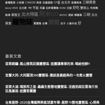
三峽美食
CANON
CP值
台北市
童電動車
小孩經
美食
兒童超跑
板橋美食
好吃
平板
雙核心
Ainol
IFIVE
五元素
7吋
花蓮
名軒萬寶隆
ROM
艾諾
吃到飽
阿米GO
北大特區
三峽
車殼王
北大
裝潢
NOVO
測試
樂園毒
寵物誌
開箱
好
美食
萬寶隆
台灣
兒子
人像外拍
最新文章
苗栗銅鑼-風山雅筑莊園露營區-這露讓專業的來-喝給他醉!!
宜蘭大同-大同圓頂360露營區-應該是最經典的一次救火露營
苗栗大湖-瑪那邦之星-蟲蟲生態營地露營區-沒遇到超狂雲海只有
狂風暴雨-迷露客團露
台東鹿野-2020台灣國際熱氣球嘉年華-鹿野76營地露營區-心得與