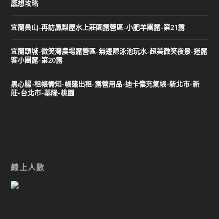
感想攻略
宜蘭員山-再訪鳳梨屋水上莊園露營區-小肥羊團露-第21露
宜蘭頭城-微笑灣農場露營區-無邊際泳池玩水-超美微笑夜景-迷露
客小團露-第20露
黑心腸-租帳需知-帳篷出租-露營用品-迪卡儂充氣帳-新北市-新
莊-台北市-基隆-桃園
線上人數