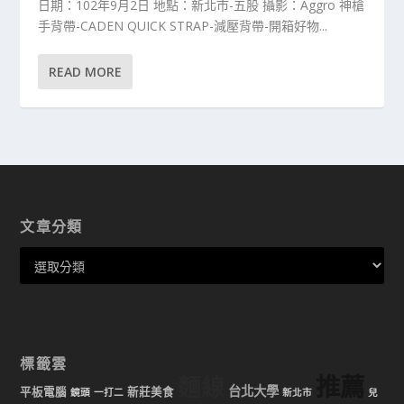
日期：102年9月2日 地點：新北市-五股 攝影：Aggro 神槍
手背帶-CADEN QUICK STRAP-減壓背帶-開箱好物...
READ MORE
文章分類
標籤雲
推薦
麵線
台北大學
平板電腦
新莊美食
鏡頭
一打二
新北市
兒