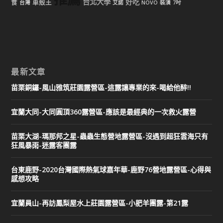
台北大學
好吃
食
車殼王
台灣
艾諾
NOVO
裝潢
7吋
最新文章
苗栗銅鑼-風山雅筑莊園露營區-這露讓專業的來-喝給他醉!!
宜蘭大同-大同圓頂360露營區-應該是最經典的一次救火露營
苗栗大湖-瑪那邦之星-蟲蟲生態營地露營區-沒遇到超狂雲海只有
狂風暴雨-迷露客團露
台東鹿野-2020台灣國際熱氣球嘉年華-鹿野76營地露營區-心得與
感想攻略
宜蘭員山-再訪鳳梨屋水上莊園露營區-小肥羊團露-第21露