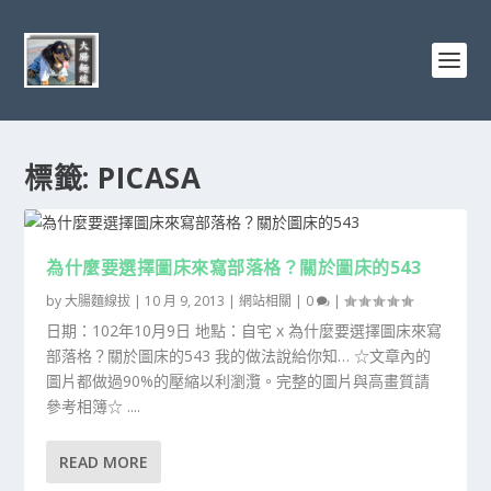
標籤:
PICASA
為什麼要選擇圖床來寫部落格？關於圖床的543
by
大腸麵線拔
|
10 月 9, 2013
|
網站相關
|
0
|
日期：102年10月9日 地點：自宅 x 為什麼要選擇圖床來寫
部落格？關於圖床的543 我的做法說給你知… ☆文章內的
圖片都做過90%的壓縮以利瀏灠。完整的圖片與高畫質請
參考相簿☆ ....
READ MORE