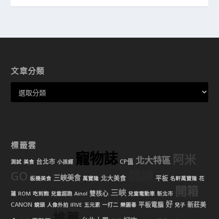
文章分類
標籤雲
寵物誌
阿米
北大特區
台北市
CP值
測試
美食
小孩經
麵線
GO
三峽美食
北大美食
平板
板橋美食
萬寶隆
名軒萬寶隆
花
開箱
三峽
雙核心
蓮
ROM
吃到飽
兒童超跑
Ainol
兒童電動車
新北市
好
CANON
平板電腦
新莊美
鏡頭
人像外拍
IFIVE
五元素
一打二
樂園毒
兒子
推薦