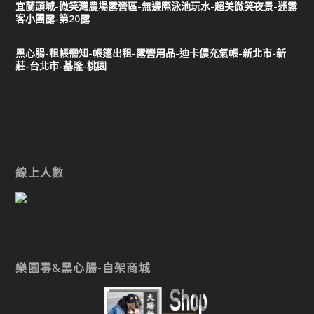
宜蘭頭城-微笑灣農場露營區-無邊際泳池玩水-超美微笑夜景-迷露
客小團露-第20露
黑心腸-租帳需知-帳篷出租-露營用品-迪卡儂充氣帳-新北市-新
莊-台北市-基隆-桃園
線上人數
樂園毒&黑心腸-自架商城