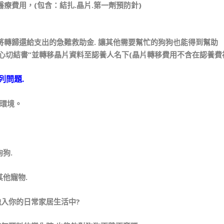
療費用，(包含：結扎.晶片.第一劑預防針)
將轉歸還給支出的急難救助金. 讓其他需要幫忙的狗狗也能得到幫助
心切結書”並轉移晶片資料至認養人名下(晶片轉移費用不含在認養費
列問題.
.環境。
狗.
其他寵物.
融入你的日常家居生活中?