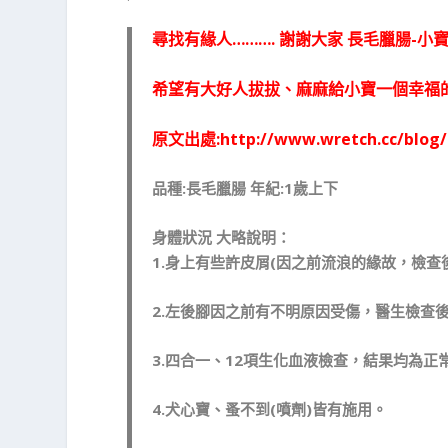
尋找有緣人………. 謝謝大家 長毛臘腸-小
希望有大好人拔拔、麻麻給小寶一個幸福
原文出處:http://www.wretch.cc/blog/
品種:長毛臘腸 年紀:1歲上下
身體狀況 大略說明：
1.身上有些許皮屑(因之前流浪的緣故，檢
2.左後腳因之前有不明原因受傷，醫生檢查
3.四合一、12項生化血液檢查，結果均為正
4.犬心寶、蚤不到(噴劑)皆有施用。