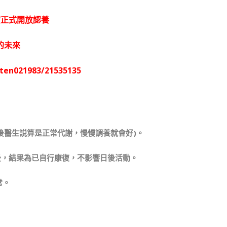
寶正式開放認養
的未來
ten021983/21535135
查後醫生説算是正常代謝，慢慢調養就會好)。
後，結果為已自行康復，不影響日後活動。
常。