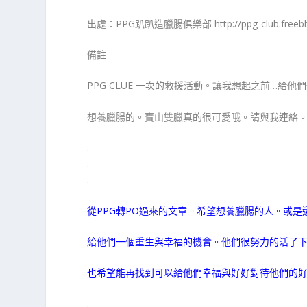
出處：PPG趴趴造臘腸俱樂部 http://ppg-club.freebbs.
備註
PPG CLUE 一次的救援活動。讓我想起之前…給他
想養臘腸的。寶山雙臘真的很可愛哦。請與我連絡
.
.
.
從PPG轉PO過來的文章。希望想養臘腸的人。或
給他們一個重生與幸福的機會。他們很努力的活了下
也希望能再找到可以給他們幸福與好好對待他們的
.