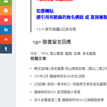
如要轉貼.
請引用布歐麻的無名網誌 或 直接複
11/7 新竹高鐵2兄弟合照
<p> 臉書留言回應
標籤：
PPG
,
寶山雙腸
,
臘腸
,
認養
,
長毛臘腸
相關文章
轉文[認養] 長毛臘腸-阿山開放認養…(寶山二腸之
101年2月-麵線與阿米GO的生活照
(已認養) 撿到一隻年約三~四歲男生黑色長毛臘腸
麵線與阿米GO-屋頂跑跑小寫真
許久未露面滴二隻-麵線與阿米GO之梅園跑跑樂