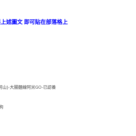
製上述圖文 即可貼在部落格上
阿山)-大腸麵線阿米GO-已認養
狗