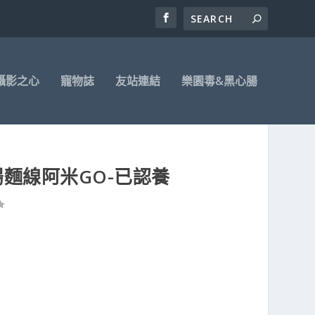
攝影之心
寵物誌
友站連結
樂園毒&黑心腸
腸麵線阿米GO-已認養