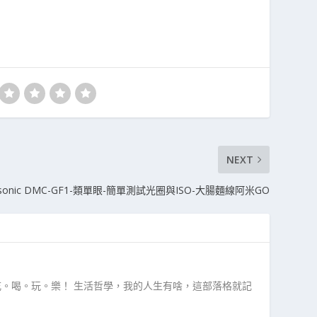
NEXT
asonic DMC-GF1-類單眼-簡單測試光圈與ISO-大腸麵線阿米GO
吃。喝。玩。樂！ 生活哲學，我的人生有啥，這部落格就記