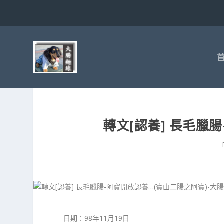
轉文[認養] 長毛臘
日期：98年11月19日