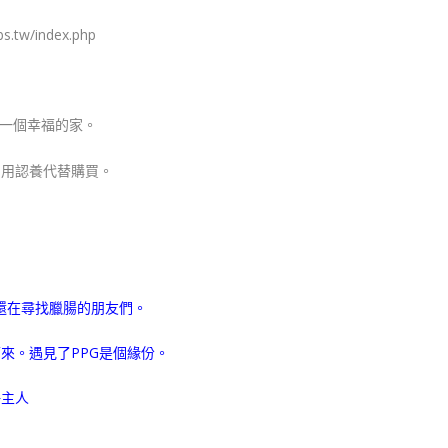
tw/index.php
們一個幸福的家。
。用認養代替購買。
是還在尋找臘腸的朋友們。
來。遇見了PPG是個緣份。
好主人