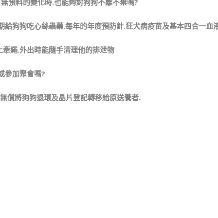
有無預料的變化時.也能夠對狗狗不離不棄嗎?
定期給狗狗吃心絲蟲藥.每年的年度預防針.狂犬病疫苗及基本四合一血
上牽繩.外出時能隨手清理他的排泄物
或參加聚會嗎?
需無償將狗狗退環及晶片登記轉移給原送養者.