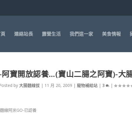
首頁
連絡站長
露營生活
我們這一家
美食情報
腸-阿寶開放認養…(寶山二腸之阿寶)-大
Posted by
大腸麵線拔
|
11 月 20, 2009
|
寵物補給站
|
3
|