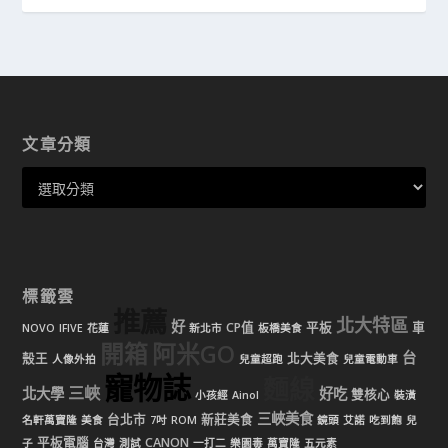
文章分類
標籤雲
推薦
北大特區
好
CP值
平板
車
NOVO
IFIVE
花蓮
新北市
板橋美食
開箱
阿米GO
台
殼王
北大美食
人像外拍
兒童超跑
兒童電動車
寵物誌
麵線
三峽
北大學
好吃
雙核心
小孩經
Ainol
裝潢
三峽美食
台北市
新莊美食
名軒萬寶隆
美食
7吋
ROM
鏡頭
艾諾
吃到飽
兒
平板電腦
CANON
子
台灣
測試
一打二
樂園毒
萬寶隆
五元素