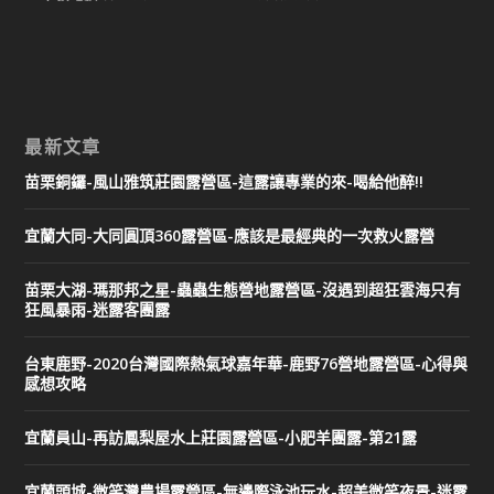
最新文章
苗栗銅鑼-風山雅筑莊園露營區-這露讓專業的來-喝給他醉!!
宜蘭大同-大同圓頂360露營區-應該是最經典的一次救火露營
苗栗大湖-瑪那邦之星-蟲蟲生態營地露營區-沒遇到超狂雲海只有
狂風暴雨-迷露客團露
台東鹿野-2020台灣國際熱氣球嘉年華-鹿野76營地露營區-心得與
感想攻略
宜蘭員山-再訪鳳梨屋水上莊園露營區-小肥羊團露-第21露
宜蘭頭城-微笑灣農場露營區-無邊際泳池玩水-超美微笑夜景-迷露