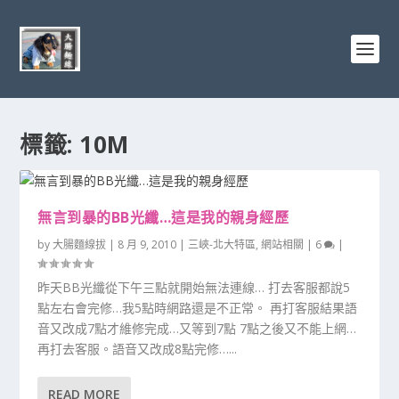
標籤:
10M
無言到暴的BB光纖…這是我的親身經歷
by
大腸麵線拔
|
8 月 9, 2010
|
三峽-北大特區
,
網站相關
|
6
|
昨天BB光纖從下午三點就開始無法連線… 打去客服都說5
點左右會完修…我5點時網路還是不正常。 再打客服結果語
音又改成7點才維修完成…又等到7點 7點之後又不能上網…
再打去客服。語音又改成8點完修…...
READ MORE