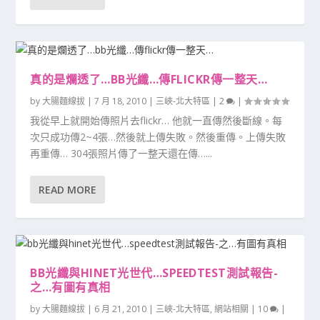
真的是爛透了…BB光纖…傳FLICKR傳一整天…
by
大腸麵線拔
|
7 月 18, 2010
|
三峽-北大特區
|
2
|
我從早上就開始傳照片去flickr… 他就一直傳然後斷線。每
次只成功傳2~4張…然後就上傳失敗。然後重傳。上傳失敗
再重傳… 304張照片傳了一整天還在傳…...
READ MORE
BB光纖與HINET光世代…SPEEDTEST測試報告-
之…有圖有真相
by
大腸麵線拔
|
6 月 21, 2010
|
三峽-北大特區
,
網站相關
|
10
|