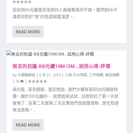
目前與bb光纖當初承辦的人員服務真的不錯。雖然對bb不
滿意但對於”她”的態度相當滿意。...
READ MORE
無言的抗議-BB光纖10M/3M…試用心得-評價
by
大腸麵線拔
|
6 月 21, 2010
|
三峽-北大特區
,
工作相關
,
網站相關
|
26
|
真的是…笨到極點…當初想說…我們大樓有第四台的網路特
價。關於BB光纖的。 就想說來試試…沒想到拉了第一天就
後悔了…這第二天跟第三天反應他們說我要退租…想也知道
無法退租。...
READ MORE