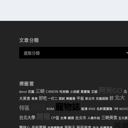
文章分類
標籤雲
阿米GO
三峽
CANON
北
Ainol
花蓮
吃到飽
小孩經
萬寶隆
艾諾
北大
好吃
好
大美食
平板
美食
一打二
測試
樂園毒
新北市
兒童超跑
寵物誌
麵線
特區
ROM
裝潢
IFIVE
名軒萬寶隆
7吋
NOV
開箱
台北大學
三峽美食
CP值
台北市
台灣
鏡頭
人像外拍
五元素
推
雙核心
平板電腦
車殼王
新莊美食
兒童電動車
兒子
板橋美食