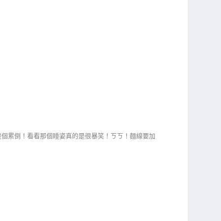
整個累倒！看看那個睡姿真的是很暴笑！ㄎㄎ！麵線要加