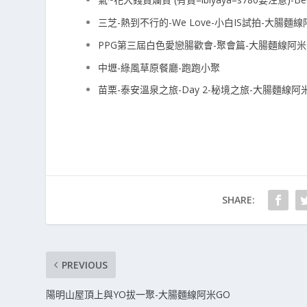
三芝-熱到不行的-We Love-小白IS試拍-大腸麵線
PPG第三屆白色愛戀腸歡會-聚會篇-大腸麵線阿米
中壢-綠風草原餐廳-跑跑小聚
苗栗-泰安溫泉之旅-Day 2-秘境之旅-大腸麵線阿
SHARE:
PREVIOUS
陽明山屋頂上與YO拔一聚-大腸麵線阿米GO