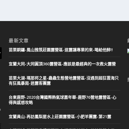
最新文章
苗栗銅鑼-風山雅筑莊園露營區-這露讓專業的來-喝給他醉!!
宜蘭大同-大同圓頂360露營區-應該是最經典的一次救火露營
苗栗大湖-瑪那邦之星-蟲蟲生態營地露營區-沒遇到超狂雲海只
有狂風暴雨-迷露客團露
台東鹿野-2020台灣國際熱氣球嘉年華-鹿野76營地露營區-心
得與感想攻略
O
宜蘭員山-再訪鳳梨屋水上莊園露營區-小肥羊團露-第21露
薦