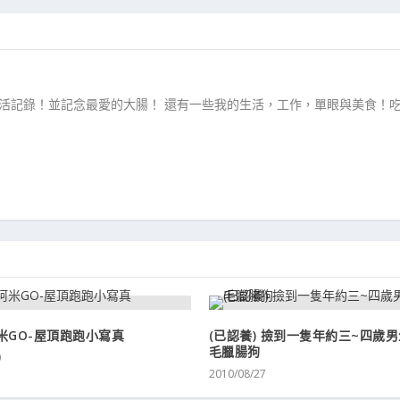
生活記錄！並記念最愛的大腸！ 還有一些我的生活，工作，單眼與美食！
米GO-屋頂跑跑小寫真
(已認養) 撿到一隻年約三~四歲
毛臘腸狗
0
2010/08/27