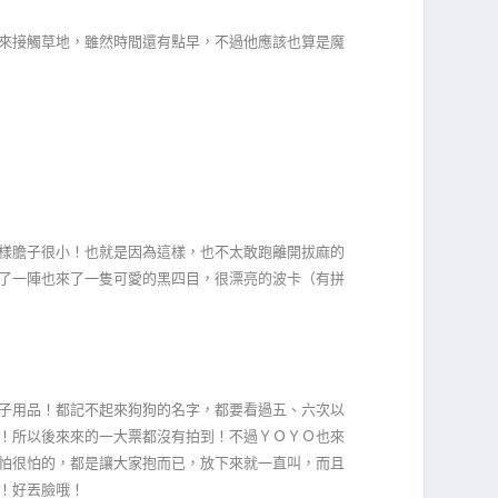
來接觸草地，雖然時間還有點早，不過他應該也算是魔
樣膽子很小！也就是因為這樣，也不太敢跑離開拔麻的
了一陣也來了一隻可愛的黑四目，很漂亮的波卡（有拼
子用品！都記不起來狗狗的名字，都要看過五、六次以
！所以後來來的一大票都沒有拍到！不過ＹＯＹＯ也來
怕很怕的，都是讓大家抱而已，放下來就一直叫，而且
！好丟臉哦！