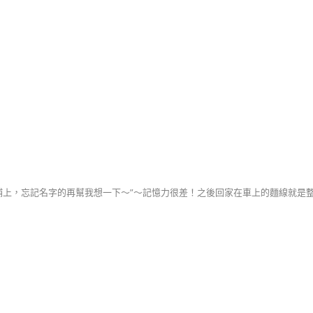
補上，忘記名字的再幫我想一下～”～記憶力很差！之後回家在車上的麵線就是