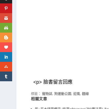
<p> 臉書留言回應
標籤：
寵物誌
,
狗運動公園
,
迎風
,
麵線
相關文章
氣~花大錢買爛貨 (有買=ibiyaya=s780要注意)-