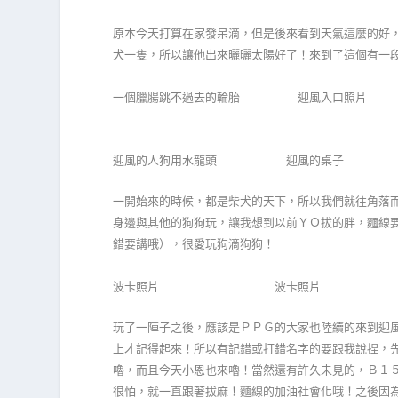
原本今天打算在家發呆滴，但是後來看到天氣這麼的好
犬一隻，所以讓他出來曬曬太陽好了！來到了這個有一
一個臘腸跳不過去的輪胎 迎風入口照片
迎風的人狗用水龍頭 迎風的桌子
一開始來的時候，都是柴犬的天下，所以我們就往角落
身邊與其他的狗狗玩，讓我想到以前ＹＯ拔的胖，麵線
錯要講哦），很愛玩狗滴狗狗！
波卡照片 波卡照片
玩了一陣子之後，應該是ＰＰＧ的大家也陸續的來到迎
上才記得起來！所以有記錯或打錯名字的要跟我說捏，
嚕，而且今天小恩也來嚕！當然還有許久未見的，Ｂ１
很怕，就一直跟著拔麻！麵線的加油社會化哦！之後因