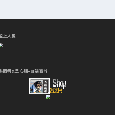
線上人數
樂園毒&黑心腸-自架商城