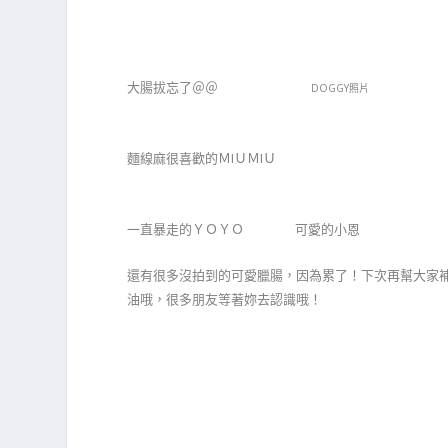
大腸拔忘了＠＠
DOGGY照片
麵線麻很喜歡的ＭIＵＭIＵ
一直暴走的ＹＯＹＯ 可愛的小恩
還有很多沒拍到的可愛臘腸，因為累了！下次再幫大家
油哦，很多朋友等著妳去認識哦！