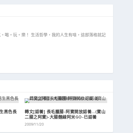
吃。喝。玩。樂！ 生活哲學，我的人生有啥，這部落格就記
男生黑色長
轉文[認養] 長毛臘腸-阿寶開放認養…(寶山
二腸之阿寶)-大腸麵線阿米GO-已認養
2009/11/20