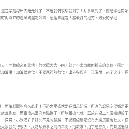
，還是帶麵線出去走走好了！不過我們很早就到了１點多就到了，而麵線也開始
段時間沒來的迎風狗運動公園，這裡曾經是大腸最愛的地方，最愛的草地！
而去，而麵線來到此地，與大腸大大不同，就是不太敢離開拔麻的身邊，還是一
要加油哦，加油社會化，不要家裡無敵化，出外嚇死妳！真沒用！來了之後，過
風，開始臘腸狗愈來愈多！不過大腸拔就是這個鳥記憶，所有的記憶空間都是電
先說聲抱歉！而且後來因為有點累了，所以相機也就一直放在桌上也沒繼續拍了
５，貝貝，小米酒許多好久不見的臘腸！不過麵線還是沒有大腸這麼會社交，很
為太累就先行離去，找奶球麻拿之前的羊肉，抱歉哦！拖了這麼久，而且還迷路