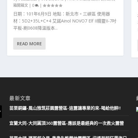
箱開箱文
|
0
|
日期：101年6月9日 地點：新北市。三峽區 使用器
材：5D2+35L+C+4 艾諾Ainol NOVO7 Elf II精靈II-7吋
平板-刷0608降溫版本...
READ MORE
最新文章
苗栗銅鑼-風山雅筑莊園露營區-這露讓專業的來-喝給他醉!!
宜蘭大同-大同圓頂360露營區-應該是最經典的一次救火露營