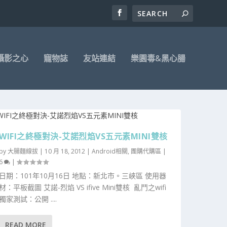
攝影之心
寵物誌
友站連結
樂園毒&黑心腸
WIFI之終極對決-艾諾烈焰VS五元素MINI雙核
by
大腸麵線拔
|
10 月 18, 2012
|
Android相關
,
團購代購區
|
6
|
日期：101年10月16日 地點：新北市。三峽區 使用器
材：平板截圖 艾諾-烈焰 VS ifive Mini雙核 亂鬥之wifi
獨家測試：公開 ....
READ MORE