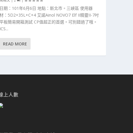
開箱文
|
2
|
日期：101年6月6日 地點：新北市。三峽區 使用器
材：5D2+35L+C+4 艾諾Ainol NOVO7 Elf II精靈II-7吋
平板簡易開箱測試 CP值超正的首選。可別錯過了哦。
ICS...
READ MORE
線上人數