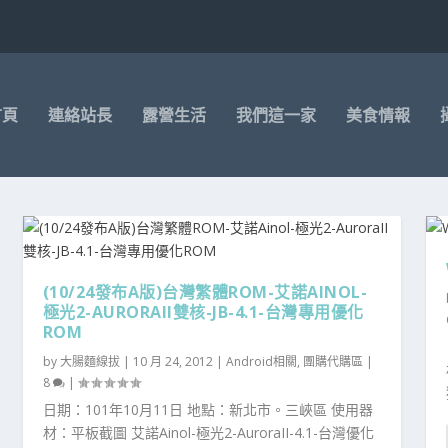
首頁
連絡站長
露營生活
我們這一家
美食情報
(10/24發布A版)台灣繁體ROM-艾諾AINOL-
極光2-AURORAII雙核-JB-4.1-台灣專用優化
ROM
by
大腸麵線拔
|
10 月 24, 2012
|
Android相關
,
團購代購區
|
8
|
日期：101年10月11日 地點：新北市。三峽區 使用器
材：平板截圖 艾諾Ainol-極光2-AuroraII-4.1-台灣優化