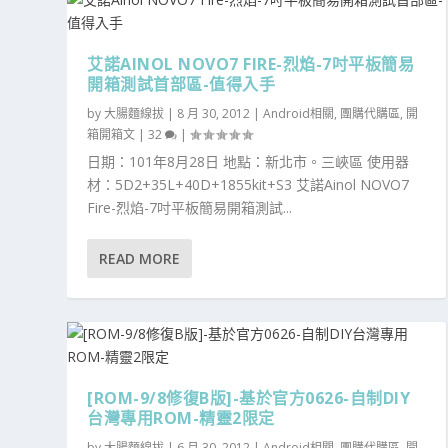
艾諾AINOL NOVO7 FIRE-烈焰-7吋平板簡易
開箱測試首部區-值得入手
by
大腸麵線拔
|
8 月 30, 2012
|
Android相關
,
團購代購區
,
開
箱開箱文
|
32
|
日期：101年8月28日 地點：新北市。三峽區 使用器
材：5D2+35L+40D+1855kit+S3 艾諾Ainol NOVO7
Fire-烈焰-7吋平板簡易開箱測試...
READ MORE
[ROM-9/8修復B版]-基於官方0626-自制DIY
台灣專用ROM-精靈2限定
by
大腸麵線拔
|
6 月 30, 2012
|
Android相關
,
團購代購區
,
開