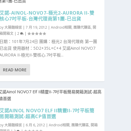
艾諾-AINOL-NOVO7-極光2-AURORA II-雙
核心7吋平板-台灣代理商第1團-已出貨
by
大腸麵線拔
|
7 月 19, 2012
|
Android相關
,
團購代購區
,
開
箱開箱文
|
2
|
日期：101年7月24日 團購：極光2 台灣代理商 第一團
已出貨 使用器材：5D2+35L+C+4 艾諾Ainol NOVO7
AURORA II-極光II-雙核心.7吋平板...
READ MORE
艾諾AINOL NOVO7 ELF II精靈II-7吋平板簡
易開箱測試-超高CP值首選
by
大腸麵線拔
|
6 月 6, 2012
|
Android相關
,
團購代購區
,
開箱