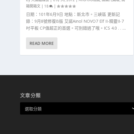
箱開箱文
|
18
|
日期：101年6月9日 地點：新北市。三峽區 更新記
錄：9月8號修復B版 艾諾Ainol NOVO7 Elf II-精靈II-7
吋平板 CP值超正的首選。可別錯過了哦。ICS 4.0 . . ....
READ MORE
文章分類