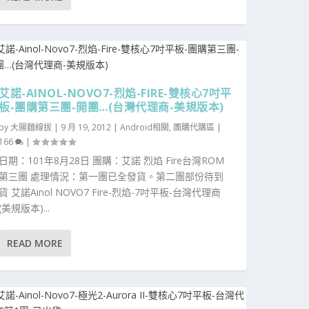
艾諾-AINOL-NOVO7-烈焰-FIRE-雙核心7吋平
板-團購第三團-開團…(台灣代理商-美規版本)
by
大腸麵線拔
|
9 月 19, 2012
|
Android相關
,
團購代購區
|
166
|
日期：101年8月28日 團購：艾諾 烈焰 Fire台灣ROM
第三團 處理情況：第一團已全發貨。第二團部份待到
貨 艾諾Ainol NOVO7 Fire-烈焰-7吋平板-台灣代理商
(美規版本)...
READ MORE