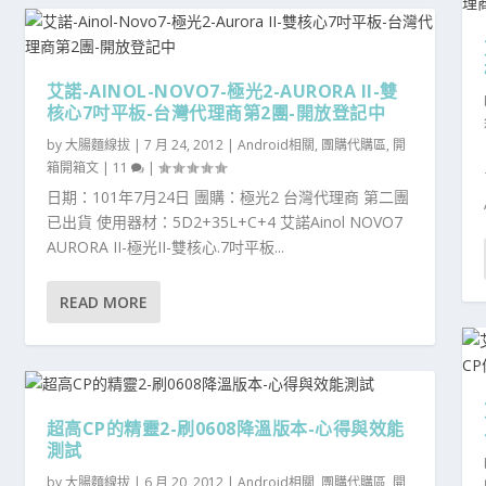
艾諾-AINOL-NOVO7-極光2-AURORA II-雙
核心7吋平板-台灣代理商第2團-開放登記中
by
大腸麵線拔
|
7 月 24, 2012
|
Android相關
,
團購代購區
,
開
箱開箱文
|
11
|
日期：101年7月24日 團購：極光2 台灣代理商 第二團
已出貨 使用器材：5D2+35L+C+4 艾諾Ainol NOVO7
AURORA II-極光II-雙核心.7吋平板...
READ MORE
超高CP的精靈2-刷0608降溫版本-心得與效能
測試
by
大腸麵線拔
|
6 月 20, 2012
|
Android相關
,
團購代購區
,
開