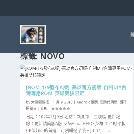
標籤:
NOVO
[ROM-1/9發布A版]-基於官方初版-自制DIY台
灣專用ROM-英雄雙核限定
by
大腸麵線拔
|
1 月 9, 2013
|
Android相關
,
團購代購區
,
開箱
開箱文
|
8
|
日期：102年1月9日 地點：新北市。三峽區 更新記
錄：更新精簡版A版 艾諾Ainol HERO 英雄-10.1吋平板
CP值超正的首選。可別錯過了哦。JB 4.1 . . ....