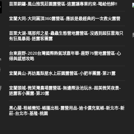
苗栗銅鑼-風山雅筑莊園露營區-這露讓專業的來-喝給他醉!!
宜蘭大同-大同圓頂360露營區-應該是最經典的一次救火露營
苗栗大湖-瑪那邦之星-蟲蟲生態營地露營區-沒遇到超狂雲海只
有狂風暴雨-迷露客團露
台東鹿野-2020台灣國際熱氣球嘉年華-鹿野76營地露營區-心
得與感想攻略
子
美
宜蘭員山-再訪鳳梨屋水上莊園露營區-小肥羊團露-第21露
宜蘭頭城-微笑灣農場露營區-無邊際泳池玩水-超美微笑夜景-
好
迷露客小團露-第20露
黑心腸-租帳需知-帳篷出租-露營用品-迪卡儂充氣帳-新北市-新
莊-台北市-基隆-桃園