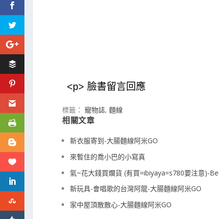
<p> 臉書留言回應
標籤：
寵物誌
,
麵線
相關文章
新衣服寄到-大腸麵線阿米GO
來暫住的喬小巴的小寫真
氣~花大錢買爛貨 (有買=ibiyaya=s780要注意)-
新玩具-會唱歌的台灣阿龍-大腸麵線阿米GO
家中屋頂散散心-大腸麵線阿米GO