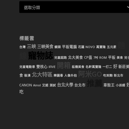
標籤雲
麵
三峽
三峽美食
平板電腦
台灣
鏡頭
花蓮
NOVO
萬寶隆
五元素
寵物誌
線
北大美食
CP值
平板
兒童超跑
7吋
ROM
美食
兒
開箱
好
雙核心
新莊
兒童電動車
IFIVE
板橋美食
名軒萬寶隆
一打二
阿米GO
北大特區
食
裝潢
樂園毒
人像外拍
吃到飽
新北市
推薦
台北大學
CANON
台北市
車殼王
Ainol
艾諾
測試
小孩經
吃