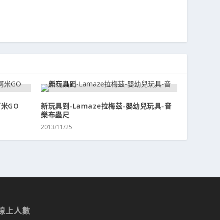
米GO
新玩具到-Lamaze拉梅茲-嬰幼兒玩具-音
樂布蟲尺
2013/11/25
線上人數