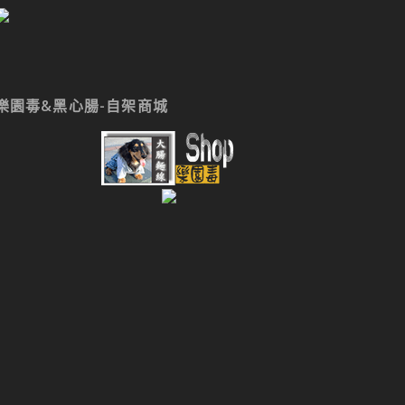
樂園毒&黑心腸-自架商城