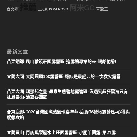
推薦
阿米GO
台北市
車殼王
五元素
ROM
NOVO
最新文章
苗栗銅鑼-風山雅筑莊園露營區-這露讓專業的來-喝給他醉!!
宜蘭大同-大同圓頂360露營區-應該是最經典的一次救火露營
苗栗大湖-瑪那邦之星-蟲蟲生態營地露營區-沒遇到超狂雲海只有
狂風暴雨-迷露客團露
台東鹿野-2020台灣國際熱氣球嘉年華-鹿野76營地露營區-心得與
感想攻略
宜蘭員山-再訪鳳梨屋水上莊園露營區-小肥羊團露-第21露