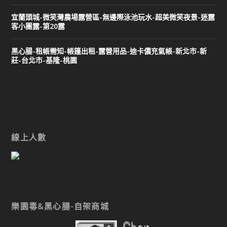
宜蘭頭城-微笑灣農場露營區-無邊際泳池玩水-超美微笑夜景-迷露
客小團露-第20露
黑心腸-租帳需知-帳篷出租-露營用品-迪卡儂充氣帳-新北市-新
莊-台北市-基隆-桃園
線上人數
樂園毒&黑心腸-自架商城