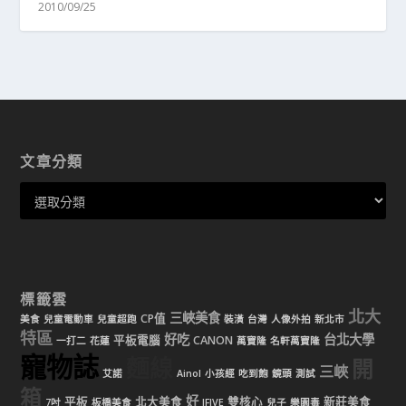
2010/09/25
文章分類
標籤雲
北大
三峽美食
CP值
美食
兒童電動車
兒童超跑
裝潢
台灣
人像外拍
新北市
特區
好吃
台北大學
平板電腦
CANON
一打二
花蓮
萬寶隆
名軒萬寶隆
寵物誌
麵線
開
三峽
艾諾
Ainol
小孩經
吃到飽
鏡頭
測試
箱
好
平板
北大美食
雙核心
新莊美食
7吋
板橋美食
IFIVE
兒子
樂園毒