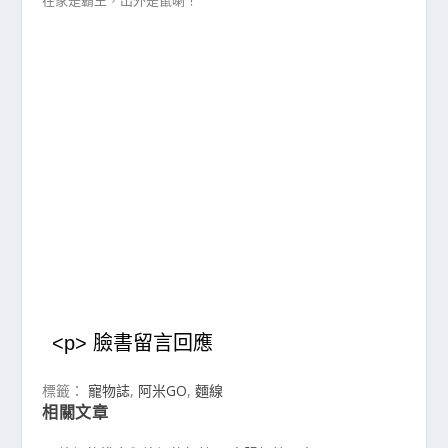
在家是霸王，出外是鼠喇！
<p> 臉書留言回應
標籤：
寵物誌
,
阿米GO
,
麵線
相關文章