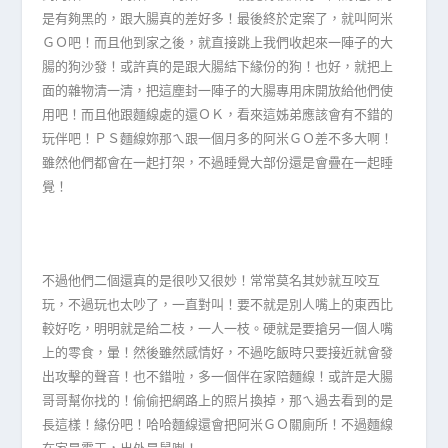
是有夠黑的，跟大腸真的差好多！最後終於定案了，就叫阿米
ＧＯ吧！而且他到家之後，就直接跳上我們收起來一陣子的大
腸的狗沙發！或許真的是跟大腸結下緣份的狗！也好，就把上
面的雜物清一清，把這塵封一陣子的大腸專用床開放給他們使
用吧！而且他跟麵線處的還ＯＫ，看來這姊弟應該會有不錯的
玩伴吧！ＰＳ麵線妳那ㄟ跟一個月多的阿米ＧＯ差不多大啊！
雖然他們都會在一起打架，不過睡覺大部份還是會疊在一起睡
覺！
不過他們二個還真的是很吵又很妙！常常莫名其妙就互咬互
玩，不過玩也太吵了，一直對叫！要不就是別人嘴上的東西比
較好吃，明明就是給二枝，一人一枝。硬就是要搶另一個人嘴
上的零食，暈！然後雖然感情好，不過吃飯時只要接近就會發
出攻擊的聲音！也不錯啦，多一個伴在家陪麵線！或許是大腸
哥哥幫你找的！偷偷把網路上的照片換掉，那ㄟ過去看到的是
長這樣！緣份吧！哈哈麵線還會把阿米ＧＯ關廁所！不過麵線