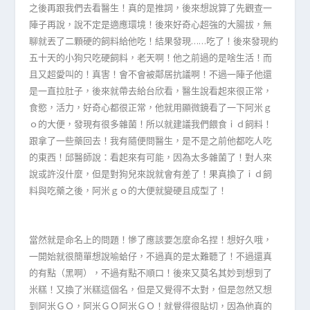
之後再跟我們去看醫生！真的是推詞，後來想說算了先觀查一
陣子再說，說不定是適應環境！後來好奇心超強的大腸拔，無
聊就丟了二顆硬的飼料給他吃！結果發現……吃了！後來發現約
五十天的小狗只吃硬飼料，老天啊！他之前過的是啥生活！而
且又超愛叫的！真害！會不會被鄰居抗議啊！不過一陣子他還
是一直拉肚子，後來就帶去給台欣看，醫生說看起來很正常，
食慾，活力，好奇心都很正常，他就用顯微鏡看了一下阿米ｇ
ｏ的大便，發現有很多雜菌！所以就建議我們餵食ｉｄ飼料！
跟拿了一些藥回去！我有隨便問醫生，是不是之前他都吃人吃
的東西！邱醫師說：看起來有可能，因為太多雜菌了！對人來
說或許沒什麼，但是對狗兒來說就會有差了！果真換了ｉｄ飼
料與吃藥之後，阿米ｇｏ的大便就變硬且成型了！
當然就是命名上的問題！慘了應該要怎麼命名捏！想好久哦，
一開始就很簡單想說喻蛤仔，不過真的是太難聽了！不過還真
的有點（黑啊），不過有點不順口！後來又莫名其妙到想到了
米糕！又換了米糕這個名，但是又覺得不太對，但是忽然又想
到阿米ＧＯ，阿米ＧＯ阿米ＧＯ！就覺得很貼切，因為他真的