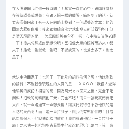
在大腸離開我們也一段時間了！其實一直在心中，跟麵線麻都
在等待認養或送養！有跟大腸一樣的臘腸，緣份到了的話，就
要去認養回來！有一天在網路上找到了一個認養的文章！他的
圖跟大腸好像哦！後來跟麵線麻決定就出發去新莊看狗狗！但
是晴天霹靂的是……怎麼跟照片完全不一樣！心中暗自暗伶老師
一下！後來想想或許是緣份吧，因很像大腸的照片而過來，都
來了！能救一隻就救一隻吧！不過說真的，也差太多了，也太
黑了！
就決定帶回家了！也問了一下他吃的飼料為何？恩，他說泡軟
的飼料！不過我發現現在的人真的是……ＸＸＯＯ！我個人覺得
他騙笑的成份！相當的高！因為阿米ｇｏ回來之後，完全不吃
飼料！泡軟的飼料餵他二天，完全不吃！而且一發現我們要吃
東西，就一直跑過來一直想要搶！讓我們覺得會不會他餵的是
人吃的東西啊！而且還一直拉肚子，讓我們有點怕怕的！打電
話問那個人，他說他都餵泡軟的！我們就跟他說，一直拉肚子
耶！要求他一起陪狗狗去看醫生他就說他最近出遠門，等回來