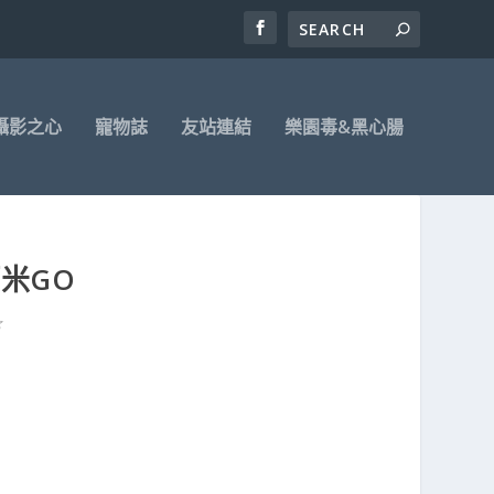
攝影之心
寵物誌
友站連結
樂園毒&黑心腸
阿米GO