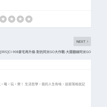
NEXT
[IRIS]CI-908豪宅再升級-對抗阿米GO大作戰-大腸麵線阿米GO
吃。喝。玩。樂！ 生活哲學，我的人生有啥，這部落格就記