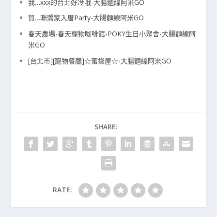
我…xxx的台北好冷哦-大腸麵線阿米GO
賀…咪醬家入厝Party-大腸麵線阿米GO
春天農場-春天寵物咖啡館-POKY生日小聚會-大腸麵線阿
米GO
[台北市][寵物餐廳]☆蜜袋屋☆-大腸麵線阿米GO
SHARE:
RATE: