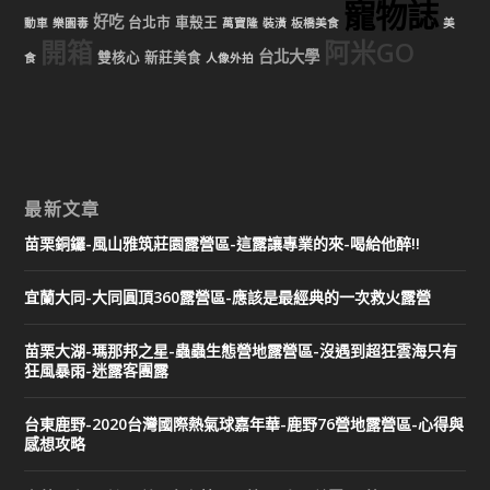
寵物誌
好吃
台北市
車殼王
動車
樂園毒
萬寶隆
裝潢
板橋美食
美
開箱
阿米GO
台北大學
雙核心
新莊美食
食
人像外拍
最新文章
苗栗銅鑼-風山雅筑莊園露營區-這露讓專業的來-喝給他醉!!
宜蘭大同-大同圓頂360露營區-應該是最經典的一次救火露營
苗栗大湖-瑪那邦之星-蟲蟲生態營地露營區-沒遇到超狂雲海只有
狂風暴雨-迷露客團露
台東鹿野-2020台灣國際熱氣球嘉年華-鹿野76營地露營區-心得與
感想攻略