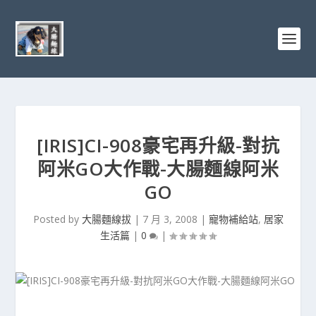
[IRIS]CI-908豪宅再升級-對抗
阿米GO大作戰-大腸麵線阿米
GO
Posted by
大腸麵線拔
|
7 月 3, 2008
|
寵物補給站
,
居家
生活篇
|
0
|