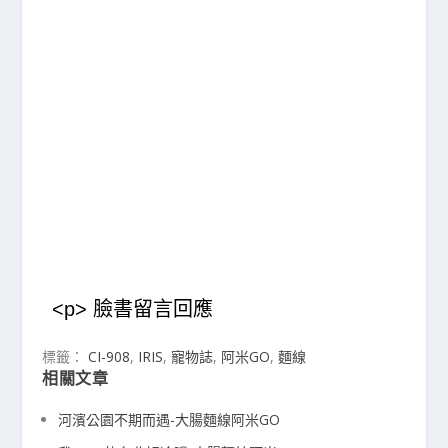
<p> 臉書留言回應
標籤：
CI-908
,
IRIS
,
寵物誌
,
阿米GO
,
麵線
相關文章
河濱公園不期而遇-大腸麵線阿米GO