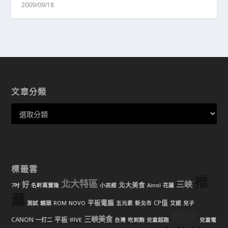
2009/09/18
文章分類
標籤雲
推
北大特區
三峽
好
北大美食
7吋
名軒萬寶隆
小孩經
Ainol
花蓮
薦
平板電腦
CP值
測試
鏡頭
ROM
NOVO
五元素
新北市
艾諾
兒子
麵線
三峽美食
CANON
平板
一打二
IFIVE
台灣
吃到飽
兒童超跑
兒童電