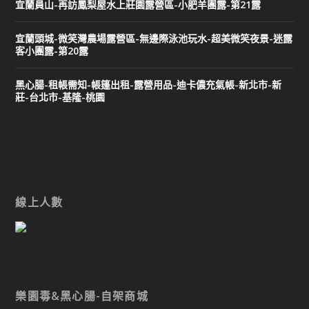
宜蘭員山-再訪鳳梨屋水上莊園露營區-小肥羊團露-第21露
宜蘭頭城-微笑灣農場露營區-無邊際泳池玩水-超美微笑夜景-迷露
客小團露-第20露
黑心腸-租帳需知-帳篷出租-露營用品-迪卡儂充氣帳-新北市-新
莊-台北市-基隆-桃園
線上人數
樂園毒&黑心腸-自架商城