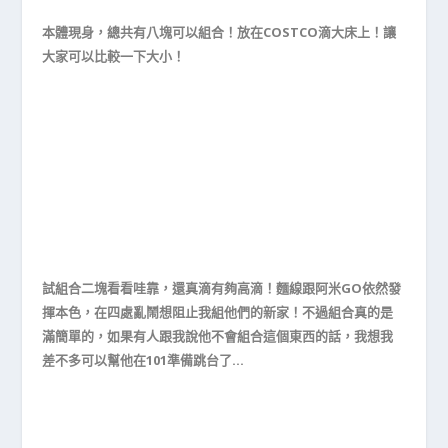
本體現身，總共有八塊可以組合！放在COSTCO滴大床上！讓
大家可以比較一下大小！
試組合二塊看看哇靠，還真滴有夠高滴！麵線跟阿米GO依然發
揮本色，在四處亂鬧想阻止我組他們的新家！不過組合真的是
滿簡單的，如果有人跟我說他不會組合這個東西的話，我想我
差不多可以幫他在101準備跳台了…