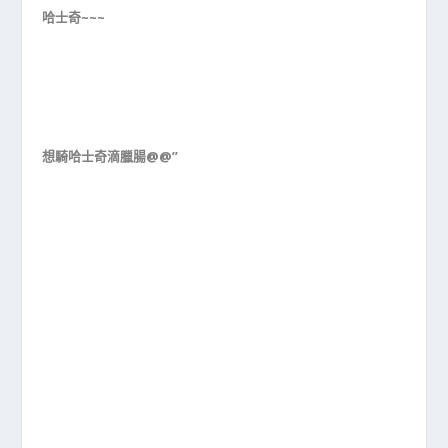
哈士奇~~~
想騎哈士奇滴臘腸@@”