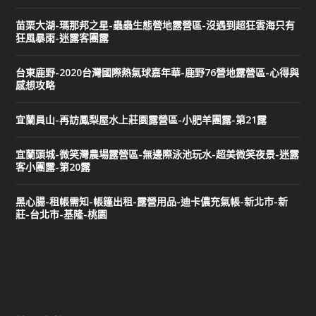
苗栗大湖-瑪那邦之星-蟲蟲生態營地露營區-沒遇到超狂雲海只有
狂風暴雨-迷露客團露
台東鹿野-2020台灣國際熱氣球嘉年華-鹿野76營地露營區-心得與
感想攻略
宜蘭員山-再訪鳳梨屋水上莊園露營區-小肥羊團露-第21露
宜蘭頭城-微笑灣農場露營區-無邊際泳池玩水-超美微笑夜景-迷露
客小團露-第20露
黑心腸-租帳需知-帳篷出租-露營用品-迪卡儂充氣帳-新北市-新
莊-台北市-基隆-桃園