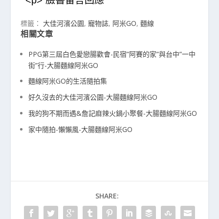
標籤：
大佳河濱公園
,
寵物誌
,
阿米GO
,
麵線
相關文章
PPG第三屆白色愛戀腸歡會-民宿”阿賽的家”與台中”一中
街”行-大腸麵線阿米GO
麵線阿米GO的生活隨拍集
好久沒去的大佳河濱公園-大腸麵線阿米GO
我的狗不期而遇&詹記麻辣火鍋小聚餐-大腸麵線阿米GO
家中隨拍-懶懶風-大腸麵線阿米GO
SHARE: