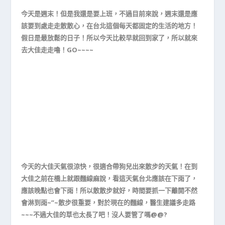
今天是週末！但是我還是要上班，不過目前來說，週末還是應
該要到處走走散散心，在台北這個每天都固定的生活的地方！
假日是最放鬆的日子！所以今天比較早就回到家了，所以就來
去大佳走走嚕！GO~~~~
今天的大佳天氣很涼快，很適合帶狗兒出來散步的天氣！在到
大佳之前在橋上就跟麵線麻說，看這天氣台北應該在下雨了，
應該晚點也會下雨！所以散散步就好，時間要抓一下離開不然
會淋到雨~”~散步很重要，對於現在的麵線，醫生建議多走路
~~~不過大佳的草也太長了吧！沒人要管了嗎@@?