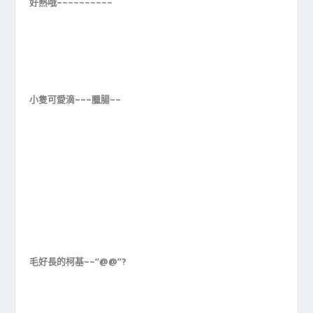
好熱哦~~~~~~~~~~
小隻可愛滴~~~臘腸~~
毛好長的柯基~~”@@”?