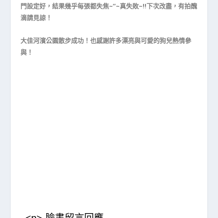
門設定好，結果幾乎每張都失焦~”~真失敗~!!下次改盡，有拍醜
滴請見諒！
大佳河濱公園散步成功！也感謝許多漂亮與可愛的狗兒熱情參
與！
<p> 臉書留言回應