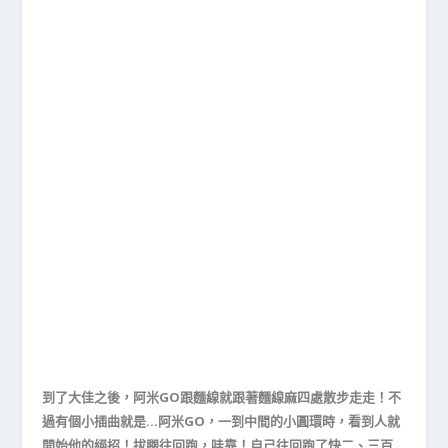
到了大佳之後，阿米GO跟麵線就跟著麵線麻四處散步走走！不
過有個小插曲就是…阿米GO，一到中間的小圓環時，看到人就
開始他的絕招！拔腿往回跑，哇靠！自己往回跑了快二、三百