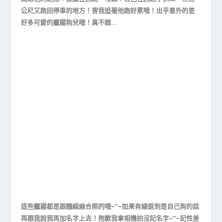
公尺又跑回停車的地方！害我追著他跑好累哦！出乎意外的是
好多可愛的臘腸狗兒哦！真不錯…
這些臘腸都是跟麵線麻合照的哦~”~如果有緣逛到是自己狗的話
再跟我說我再加名字上去！抱歉我拿相機拍沒記名字~”~記性差