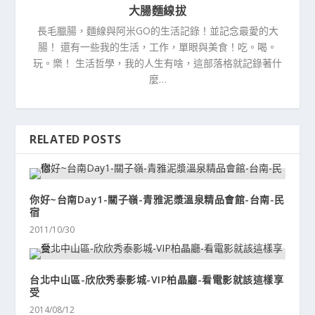
大腸麵線拔
長毛臘腸，麵線與阿米GO的生活記錄！並記念最愛的大
腸！ 還有一些我的生活，工作，單眼與美食！吃。喝。
玩。樂！ 生活哲學，我的人生有啥，這部落格就記錄著什
麼…
RELATED POSTS
你好~台南Day1-關子嶺-青雅泥漿溫泉精品會館-台南-民
宿
2011/10/30
台北中山區-欣欣秀泰影城-VIP柏晶廳-看電影就該這樣享
受
2014/08/12