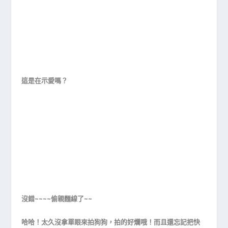
這是在示愛嗎？
沒錯~~~~偷親麵線了~~
哈哈！太久沒拿單眼來拍狗狗，拍的好爛哦！而且還忘記把快