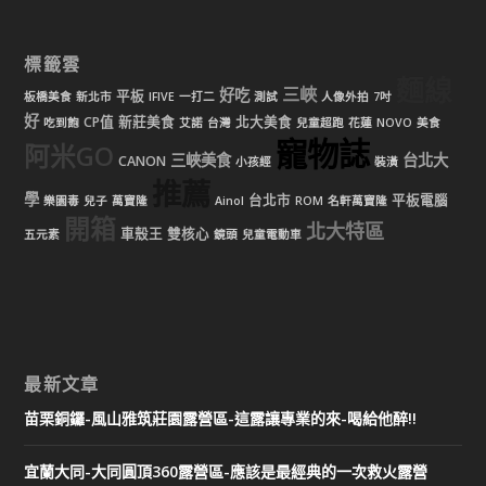
標籤雲
麵線
三峽
好吃
平板
板橋美食
新北市
IFIVE
一打二
測試
人像外拍
7吋
好
CP值
新莊美食
北大美食
吃到飽
艾諾
台灣
兒童超跑
花蓮
NOVO
美食
寵物誌
阿米GO
三峽美食
台北大
CANON
小孩經
裝潢
推薦
學
台北市
平板電腦
樂園毒
兒子
萬寶隆
Ainol
ROM
名軒萬寶隆
開箱
北大特區
車殼王
雙核心
五元素
鏡頭
兒童電動車
最新文章
苗栗銅鑼-風山雅筑莊園露營區-這露讓專業的來-喝給他醉!!
宜蘭大同-大同圓頂360露營區-應該是最經典的一次救火露營