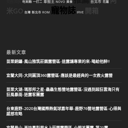
麵線
阿
車殼王
台北市
吃到飽
一打二
NOVO
美食
花蓮
寵物誌
米GO
開箱
台灣
新北市
ROM
IFIVE
最新文章
苗栗銅鑼-風山雅筑莊園露營區-這露讓專業的來-喝給他醉!!
宜蘭大同-大同圓頂360露營區-應該是最經典的一次救火露營
苗栗大湖-瑪那邦之星-蟲蟲生態營地露營區-沒遇到超狂雲海只有
狂風暴雨-迷露客團露
台東鹿野-2020台灣國際熱氣球嘉年華-鹿野76營地露營區-心得與
感想攻略
宜蘭員山-再訪鳳梨屋水上莊園露營區-小肥羊團露-第21露