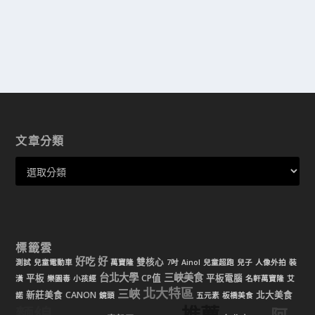
文章分類
標籤雲
好吃
好
雙核心
測試
兒童電動車
萬寶隆
7吋
Ainol
兒童超跑
兒子
人像外拍
裝
台北大學
三峽美食
平板
CP值
平板電腦
潢
樂園毒
小孩經
名軒萬寶隆
艾
北大特區
三峽
新莊美食
CANON
北大美食
諾
鏡頭
五元素
板橋美食
推薦