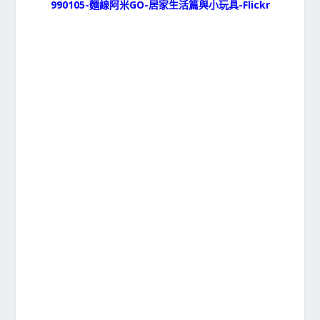
990105-麵線阿米GO-居家生活篇與小玩具-Flickr