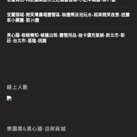
宜蘭頭城-微笑灣農場露營區-無邊際泳池玩水-超美微笑夜景-迷露
客小團露-第20露
黑心腸-租帳需知-帳篷出租-露營用品-迪卡儂充氣帳-新北市-新
莊-台北市-基隆-桃園
線上人數
樂園毒&黑心腸-自架商城