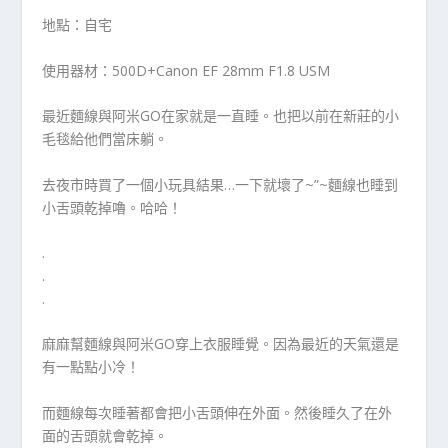
地點：自宅
使用器材：500D+Canon EF 28mm F1.8 USM
最近麵線與阿米GO在家就是一直睡。也把以前在新莊的小
毛毯給他們當床躺。
去夜市時買了一個小玩具結果…一下就壞了~”~麵線也睡到
小舌頭乾掉嚕。哈哈！
.
.
.
麻麻幫麵線與阿米GO穿上衣服睡覺。因為最近的天氣還是
有一點點小冷！
而麵線每次睡著都會把小舌頭伸在外面。然後睡久了在外
面的舌頭就會乾掉。