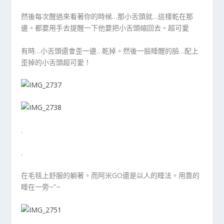
然後每次醒過來看著你的時候…那小舌頭就…這樣乾在那
邊。都要用手去提醒一下他要把小舌頭縮回去。超可愛
有時…小舌頭還會歪一邊…乾掉。然後一臉睡醒的臉…配上
歪掉的小舌頭超可愛！
.
.
在毛毯上舒服的躺著。而阿米GO還是以人的睡法。用靠的
睡在一旁~”~