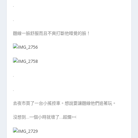
.
.
麵線一臉舒服而且不爽打斷他睡覺的臉！
.
.
去夜市買了一台小搖控車。想說要讓麵線他們追著玩。
沒想到…一個小時就壞了…超爛><