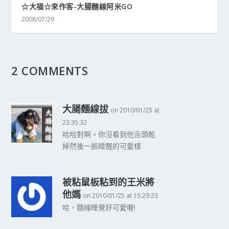
☆大福☆來作客-大腸麵線阿米GO
2008/07/29
2 COMMENTS
大腸麵線拔
on 2010/01/25 at
23:35:32
哈哈對啊。你沒看到他舌頭乾
掉然後一臉睡醒的可愛樣
被粘鼠板粘到的王米將
他媽
on 2010/01/25 at 15:29:23
哈，麵線睡覺好可愛喔!