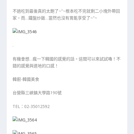
不過吃到最後真的太飽了~”~根本吃不完就剩二小塊外帶回
家，而…鐵盤炒飯…當然也沒有胃能享受了~”~
.
有機會想…瘋一下韓國的感覺的話。這間可以來試試嚕！不
錯的感覺與道地的口感！
韓廚-韓國美食
台營縣三峽鎮大學路190號
TEL：02-35012592