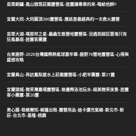
苗栗銅鑼-風山雅筑莊園露營區-這露讓專業的來-喝給他醉!!
宜蘭大同-大同圓頂360露營區-應該是最經典的一次救火露營
苗栗大湖-瑪那邦之星-蟲蟲生態營地露營區-沒遇到超狂雲海只有
狂風暴雨-迷露客團露
台東鹿野-2020台灣國際熱氣球嘉年華-鹿野76營地露營區-心得與
感想攻略
宜蘭員山-再訪鳳梨屋水上莊園露營區-小肥羊團露-第21露
宜蘭頭城-微笑灣農場露營區-無邊際泳池玩水-超美微笑夜景-迷露
客小團露-第20露
黑心腸-租帳需知-帳篷出租-露營用品-迪卡儂充氣帳-新北市-新
莊-台北市-基隆-桃園