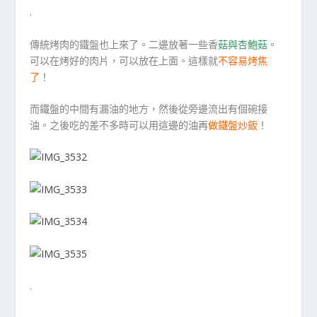
.
傳統烤肉的鐵盤也上來了。二邊放著一些香
菇與杏鮑菇
。
可以在烤好的肉片，可以放在上面。這樣就
不容易烤焦
了
！
而鐵盤的中間有漏油的地方，然後從旁邊流出有個碗接
油。之後吃的差不多時可以用這邊的油再
做鐵盤炒飯
！
.