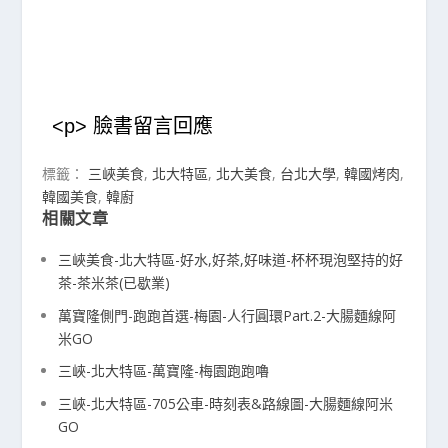
<p> 臉書留言回應
標籤：
三峽美食
,
北大特區
,
北大美食
,
台北大學
,
韓國烤肉
,
韓國美食
,
韓廚
相關文章
三峽美食-北大特區-好水,好茶,好味道-杯杯現泡堅持的好
茶-茶米茶(已歇業)
萬寶隆側門-跑跑首選-梅園-人行圓環Part.2-大腸麵線阿
米GO
三峽-北大特區-萬寶隆-梅園跑跑嚕
三峽-北大特區-705公車-時刻表&路線圖-大腸麵線阿米
GO