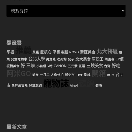
標籤雲
推薦
北大特區
平板
雙核心
平板電腦
新莊美食
艾諾
NOVO
鏡
台北大學
北大美食
車殼王
CP值
頭
兒童電動車
萬寶隆
吃到飽
兒子
樂園毒
三峽
好
三峽美食
好吃
CANON
板橋美食
小孩經
7吋
五元素
花蓮
台灣
阿米GO
開箱
台北
美食
一打二
人像外拍
新北市
IFIVE
測試
ROM
寵物誌
麵線
市
名軒萬寶隆
兒童超跑
Ainol
裝潢
最新文章