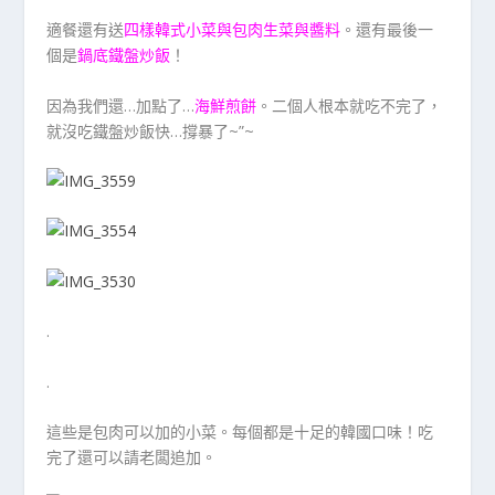
適餐還有送
四樣韓式小菜與包肉生菜與醬料
。還有最後一
個是
鍋底鐵盤炒飯
！
因為我們還…加點了…
海鮮煎餅
。二個人根本就吃不完了，
就沒吃鐵盤炒飯快…撐暴了~”~
.
.
這些是包肉可以加的小菜。每個都是十足的韓國口味！吃
完了還可以請老闆追加。