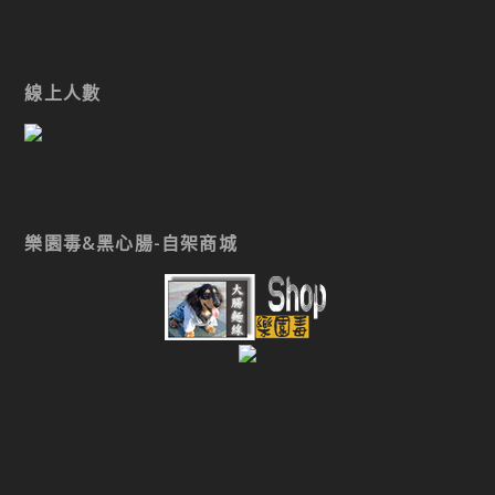
線上人數
樂園毒&黑心腸-自架商城