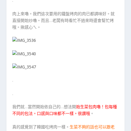
.
肉上來嚕。我們這次要用的鐵盤烤肉的肉已都調味好。就
直接開始炒嚕。而且…老闆有時看忙不過來時還會幫忙烤
哦。揪感心ㄟ。
.
.
我們就…當然開始依自己的…想法開
始生菜包肉嚕！包每種
不同的包法。口感與口味都不一樣。很讚哦
。
真的感覺到了韓國吃烤肉一樣。
生菜不夠的話也可以跟老