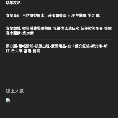
感想攻略
宜蘭員山-再訪鳳梨屋水上莊園露營區-小肥羊團露-第21露
宜蘭頭城-微笑灣農場露營區-無邊際泳池玩水-超美微笑夜景-迷露
客小團露-第20露
黑心腸-租帳需知-帳篷出租-露營用品-迪卡儂充氣帳-新北市-新
莊-台北市-基隆-桃園
線上人數