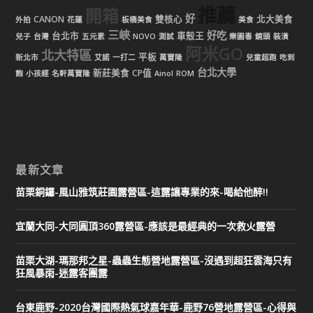
推薦
開箱
好
CANON
雙核心
北大美食
外拍
花蓮
板橋美食
美食
三峽
好吃
台北市
車殼王
兒子
台灣
五元素
NOVO
測試
樂園毒
鏡頭
裝潢
阿米GO
北大特區
平板
新北市
艾諾
一打二
萬寶隆
兒童超跑
吃到
台北大學
新莊美食
CP值
飽
小孩經
名軒萬寶隆
Ainol
ROM
最新文章
苗栗銅鑼-風山雅筑莊園露營區-這露讓專業的來-喝給他醉!!
宜蘭大同-大同圓頂360露營區-應該是最經典的一次救火露營
苗栗大湖-瑪那邦之星-蟲蟲生態營地露營區-沒遇到超狂雲海只有
狂風暴雨-迷露客團露
台東鹿野-2020台灣國際熱氣球嘉年華-鹿野76營地露營區-心得與