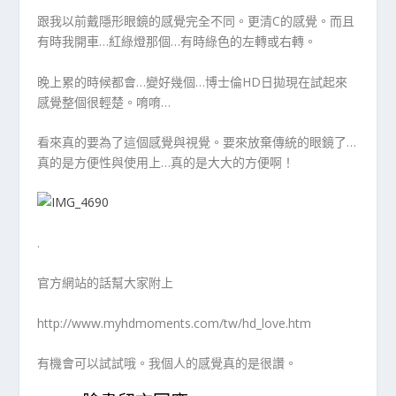
跟我以前戴隱形眼鏡的感覺完全不同。更清C的感覺。而且
有時我開車…紅綠燈那個…有時綠色的左轉或右轉。
晚上累的時候都會…變好幾個…博士倫HD日拋現在試起來
感覺整個很輕楚。唷唷…
看來真的要為了這個感覺與視覺。要來放棄傳統的眼鏡了…
真的是方便性與使用上…真的是大大的方便啊！
.
官方網站的話幫大家附上
http://www.myhdmoments.com/tw/hd_love.htm
有機會可以試試哦。我個人的感覺真的是很讚。