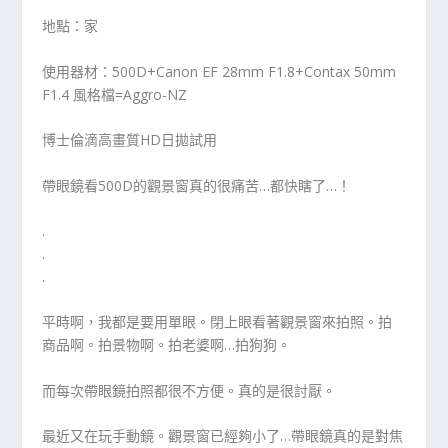
地點：家
使用器材：500D+Canon EF 28mm F1.8+Contax 50mm
F1.4 風格檔=Aggro-NZ
博士倫滴高畫質HD日拋試用
帶眼鏡看500D的觀景窗真的很痛苦…都快瞎了…！
.
.
.
平時啊，我都是要用單眼。閉上眼看著觀景窗來拍照。拍
商品啊。拍景物啊。拍老婆啊…拍狗狗。
而每次帶眼鏡拍照都很不方便。真的是很討厭。
最近又在玩手動鏡。觀景窗已經夠小了…帶眼鏡真的是對焦