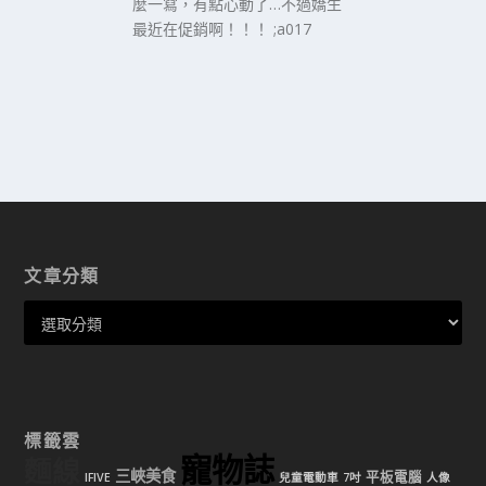
麼一寫，有點心動了…不過嬌生
最近在促銷啊！！！ ;a017
文章分類
標籤雲
寵物誌
麵線
三峽美食
平板電腦
IFIVE
兒童電動車
7吋
人像