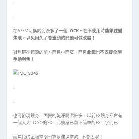
↓
↓
在AF/M切換的旁邊
多了一個LOCK。在不使用時能鎖住變
焦環，以免用久了會垂頭的問題可做改盡！
對焦環在鏡頭的前方而且小而窄，而且
此鏡也不支援全時
手動對焦！
↓
↓
也可發現鏡身上面變的乾淨簡潔許多，以前EX鏡身都會有
一個大大LOGO的EX。此鏡身已留下簡單的EX二字而已
而焦段的區隔空間也算是滿適當的…不會太窄！