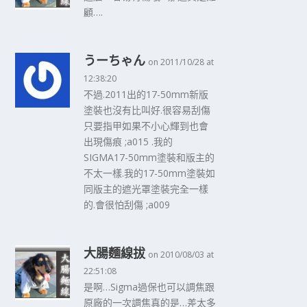
顧….
うーちゃん
on 2011/10/28 at
12:38:20
不過.2011出的17-50mm新版
塗裝也沒有比叫好.很容易刮傷
只要指甲如果不小心輝到也會
出現傷痕 ;a015 .我的
SIGMA17-50mm塗裝和版主的
不太一樣.我的17-50mm塗裝如
同版主的遮光罩塗裝完全一樣
的.會很怕刮傷 ;a009
大腸麵線拔
on 2010/08/03 at
22:51:08
是啊…Sigma過保也可以調焦跟
原廠的一次調焦真的是…差太多