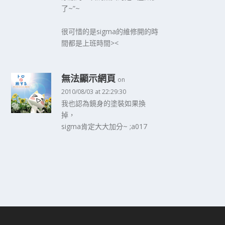
了~”~
很可惜的是sigma的維修開的時
間都是上班時間><
無法顯示網頁
on
2010/08/03 at 22:29:30
我也認為鏡身的塗裝如果換
掉，
sigma肯定大大加分~ ;a017