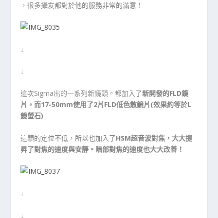
，很多攝友都對於他的服務非常的滿意！
↓
↓
這次Sigma出的一系列新鏡頭。都加入了
新開發的FLD鏡
片。而17-50mm使用了2片FLD低色散鏡片(效果約等於L
鏡螢石)
這顆的定位不低，所以也加入了
HSM超音波對焦，大大提
昇了對焦的速度與安靜。暗部對焦的速度也大大改善！
↓
↓