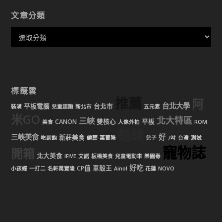
文章分類
標籤雲
推薦
阿
台北大學
平板電腦
台北市
裝潢
兒童超跑
新北市
五元素
米GO
北大特區
三峽
CANON
雙核心
平板
美食
人像外拍
ROM
麵線
三峽美食
好
新莊美食
吃到飽
鏡頭
萬寶隆
兒子
7吋
台灣
測試
寵物誌
開箱
北大美食
IFIVE
艾諾
板橋美食
兒童電動車
樂園毒
好吃
CP值
車殼王
小孩經
一打二
名軒萬寶隆
Ainol
花蓮
NOVO