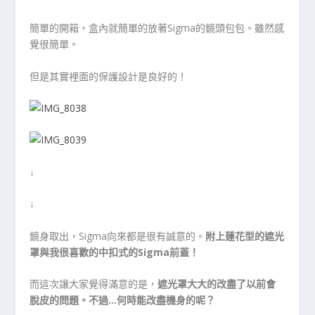
簡單的開箱，盒內就簡單的放著Sigma的鏡頭包包。雖然感
覺很簡單。
但是其實裡面的保護設計是良好的！
↓
↓
鏡身取出，Sigma向來都是很有誠意的。
附上蓮花型的遮光
罩與我很喜歡的中扣式的Sigma前蓋！
而這次讓大家覺得滿意的是，
遮光罩大大的改盡了以前會
脫皮的問題。不過…何時能改盡機身的呢？