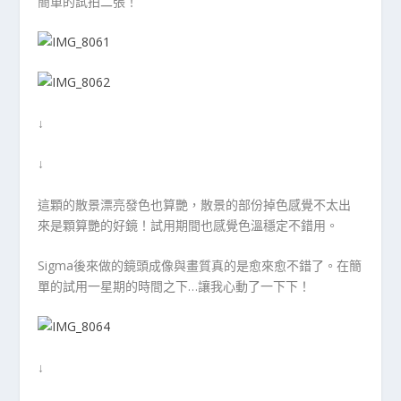
簡單的試拍二張！
↓
↓
這顆的散景漂亮發色也算艷，散景的部份掉色感覺不太出
來是顆算艷的好鏡！試用期間也感覺色溫穩定不錯用。
Sigma後來做的鏡頭成像與畫質真的是愈來愈不錯了。在簡
單的試用一星期的時間之下…讓我心動了一下下！
↓