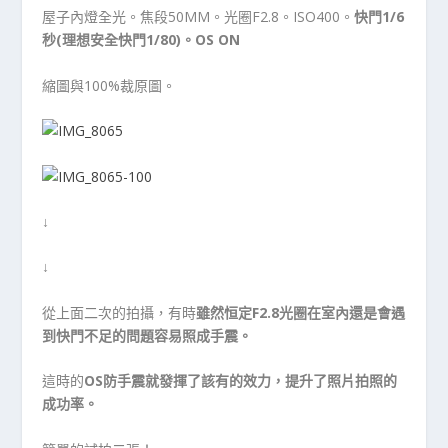
屋子內燈全光。焦段50MM。光圈F2.8。ISO400。
快門1/6
秒(理想安全快門1/80)。OS ON
縮圖與100%裁原圖。
↓
↓
從上面二次的拍攝，有時
雖然恒定F2.8光圈在室內還是會遇
到快門不足的問題容易照成手震。
這時的
OS防手震就發揮了該有的效力，提升了照片拍照的
成功率。