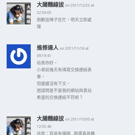
大腸麵線拔
on 2011/12/23 at
22:56:03
抱歉這陣子在忙，明天立即處
理
進修達人
on 2011/11/16 at
09:19:41
站長你好，
小弟前幾天有填寫交換連結表
單，
但遲遲沒有下文，
想請問是不是我的網站與貴站
希望的交換連結不符呢？
大腸麵線拔
on 2011/10/30 at
12:55:46
這麼：容易有傷哦…那還真是難