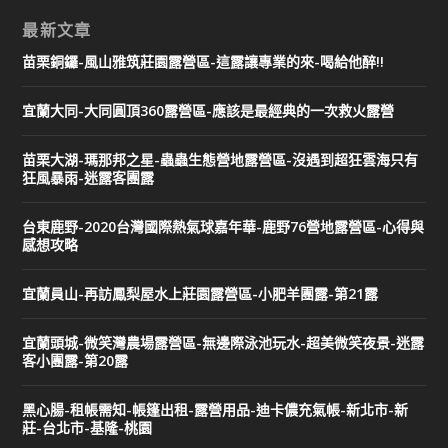
最新文章
苗栗銅鑼-風山雅筑莊園露營區-這露讓專業的來-喝給他醉!!
宜蘭大同-大同圓頂360露營區-應該是最經典的一次救火露營
苗栗大湖-瑪那邦之星-蟲蟲生態營地露營區-沒遇到超狂雲海只有
狂風暴雨-迷露客團露
台東鹿野-2020台灣國際熱氣球嘉年華-鹿野76營地露營區-心得與
感想攻略
宜蘭員山-再訪鳳梨屋水上莊園露營區-小肥羊團露-第21露
宜蘭頭城-微笑灣農場露營區-無邊際泳池玩水-超美微笑夜景-迷露
客小團露-第20露
黑心腸-租帳需知-帳篷出租-露營用品-迪卡儂充氣帳-新北市-新
莊-台北市-基隆-桃園