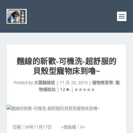
麵線的新歡-可機洗-超舒服的
貝殼型寵物床到嚕~
Posted by
大腸麵線拔
|
11 月 23, 2010
|
寵物敗家學
,
寵
物補給站
|
12
|
日期：99年11月17日 =風格檔：X=