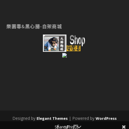
樂園毒&黑心腸-自架商城
Designed by
| Powered by
Elegant Themes
WordPress
Share This