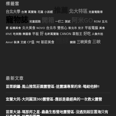
標籤雲
推薦
北大特區
台北大學
台灣
萬寶隆
花蓮
小孩經
兒童電動車
寵物誌
開箱
阿米GO
兒童超跑
一打二
測試
ROM
五元
北大美食
台北市
雙核心
平板電腦
素
板橋美食
NOVO
新北市
兒子
美食
好
好吃
平板
CANON
車殼王
IFIVE
吃到飽
樂園毒
名軒萬寶隆
人像外拍
麵線
三峽
三峽美食
CP值
新莊美食
Ainol
裝潢
艾諾
7吋
鏡頭
最新文章
苗栗銅鑼-風山雅筑莊園露營區-這露讓專業的來-喝給他醉!!
宜蘭大同-大同圓頂360露營區-應該是最經典的一次救火露營
苗栗大湖-瑪那邦之星-蟲蟲生態營地露營區-沒遇到超狂雲海只有