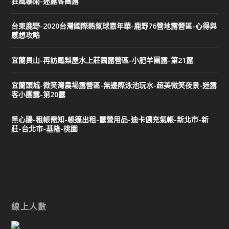
狂風暴雨-迷露客團露
台東鹿野-2020台灣國際熱氣球嘉年華-鹿野76營地露營區-心得與
感想攻略
宜蘭員山-再訪鳳梨屋水上莊園露營區-小肥羊團露-第21露
宜蘭頭城-微笑灣農場露營區-無邊際泳池玩水-超美微笑夜景-迷露
客小團露-第20露
黑心腸-租帳需知-帳篷出租-露營用品-迪卡儂充氣帳-新北市-新
莊-台北市-基隆-桃園
線上人數