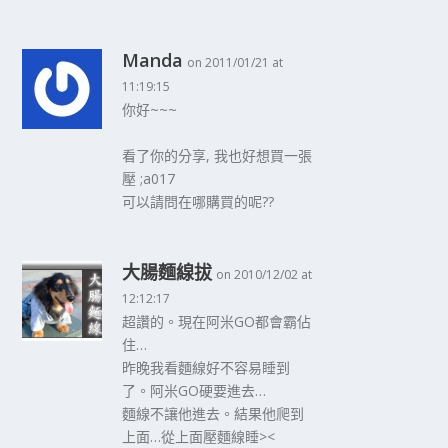
Manda
on 2011/01/21 at
11:19:15
你好~~~
看了你的分享, 我也好想買一張
壓 ;a017
可以請問在哪購買的呢??
大腸麵線拔
on 2010/12/02 at
12:12:17
超讚的。現在阿米GO都會霸佔
住…
昨晚我看麵線好不容易睡到
了。阿米GO硬要進去…
麵線不讓他進去。結果他爬到
上面…從上面壓麵線睡><