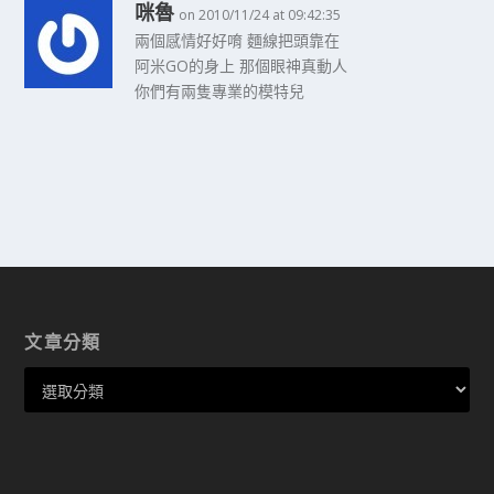
咪魯
on 2010/11/24 at 09:42:35
兩個感情好好唷 麵線把頭靠在
阿米GO的身上 那個眼神真動人
你們有兩隻專業的模特兒
文章分類