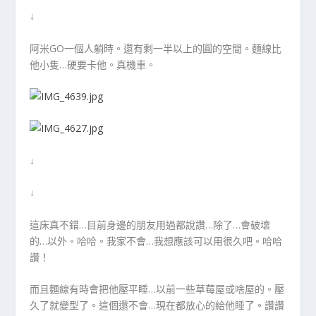
↓
阿米GO一個人躺時。還有剩一半以上的圓的空間。麵線比
他小隻…硬要卡他。真機車。
↓
↓
這床真不錯…目前身邊的朋友用過都說讚…除了…會破壞
的…以外。哈哈。我家不會…我想應該可以用很久吧。哈哈
讚！
而且麵線有時會把他壓平睡…以前一些草莓屋或啥屋的。壓
久了就變型了。這個還不會…現在都放心的給他睡了。讚讚