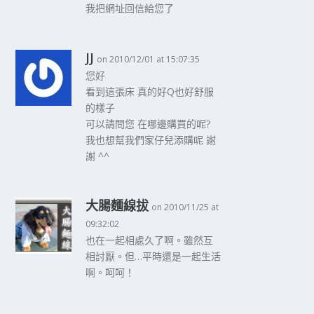
我把網址回信給您了
JJ
on 2010/12/01 at 15:07:35
您好
看到這張床 真的好Q也好舒服
的樣子
可以請問您 在哪邊購買的呢?
我也想幫我們家仔兒添購呢 謝
謝 ^^
大腸麵線拔
on 2010/11/25 at
09:32:02
也在一起相處久了啊。雖然互
相討厭。但…平時還是一起生活
啊。呵呵！