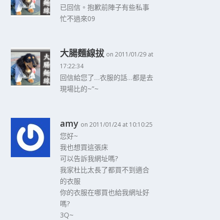
已回信。抱歉前陣子有些私事
忙不過來09
大腸麵線拔
on 2011/01/29 at
17:22:34
回信給您了…衣服的話…都是去
現場比的~”~
amy
on 2011/01/24 at 10:10:25
您好~
我也想買這張床
可以告訴我網址嗎?
我家杜比太長了都買不到適合
的衣服
你的衣服在哪買也給我網址好
嗎?
3Q~