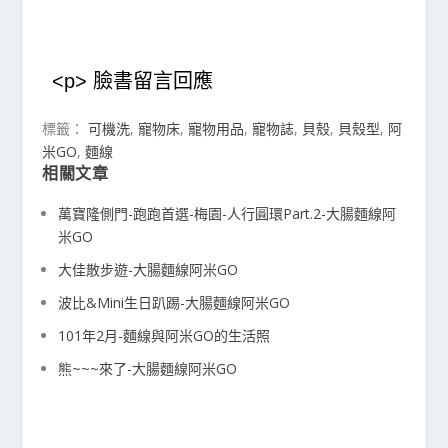
<p> 臉書留言回應
標籤：
可機洗
,
寵物床
,
寵物用品
,
寵物誌
,
貝殼
,
貝殼型
,
阿
米GO
,
麵線
相關文章
萬寶隆側門-跑跑首選-梅園-人行圓環Part.2-大腸麵線阿
米GO
大佳散步遊-大腸麵線阿米GO
波比&Mini生日趴踢-大腸麵線阿米GO
101年2月-麵線與阿米GO的生活照
熊~~~來了-大腸麵線阿米GO