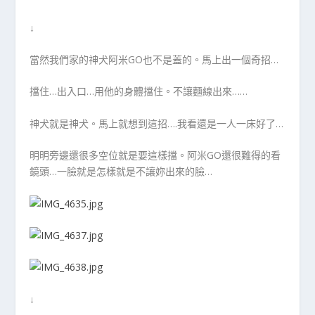
↓
當然我們家的神犬阿米GO也不是蓋的。馬上出一個奇招…
擋住…出入口…用他的身體擋住。不讓麵線出來……
神犬就是神犬。馬上就想到這招….我看還是一人一床好了…
明明旁邊還很多空位就是要這樣擋。阿米GO還很難得的看
鏡頭…一臉就是怎樣就是不讓妳出來的臉…
↓