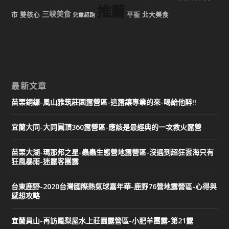
推薦
三峽美食
市
雙核心
平板
北大美食
兒童超跑
最新文章
苗栗銅鑼-風山雅筑莊園露營區-這露讓專業的來-喝給他醉!!
宜蘭大同-大同圓頂360露營區-應該是最經典的一次救火露營
苗栗大湖-瑪那邦之星-蟲蟲生態營地露營區-沒遇到超狂雲海只有
狂風暴雨-迷露客團露
台東鹿野-2020台灣國際熱氣球嘉年華-鹿野76營地露營區-心得與
感想攻略
宜蘭員山-再訪鳳梨屋水上莊園露營區-小肥羊團露-第21露