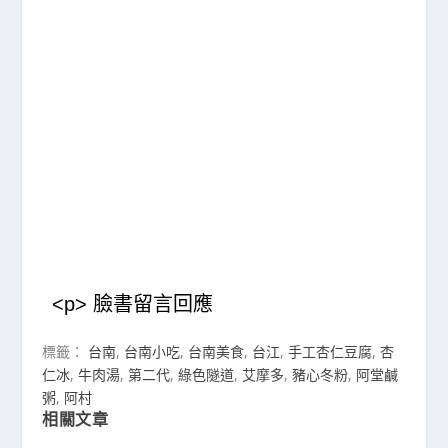
<p> 臉書留言回應
標籤：
台南
,
台南小吃
,
台南美食
,
台江
,
手工杏仁豆腐
,
杏
仁冰
,
牛肉湯
,
第二代
,
綠色隧道
,
艾摩多
,
豬心冬粉
,
阿堂鹹
粥
,
阿村
相關文章