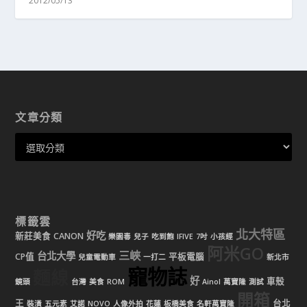
2012/05/13
文章分類
標籤雲
北大特區
好吃
新莊美食
CANON
樂園毒
兒子
吃到飽
IFIVE
7吋
小孩經
阿米GO
三峽
台北大學
CP值
平板電腦
兒童電動車
一打二
新北市
寵物誌
麵線
好
車殼
鏡頭
台灣
美食
ROM
Ainol
萬寶隆
測試
開箱
王
台北
裝潢
五元素
艾諾
NOVO
人像外拍
花蓮
板橋美食
名軒萬寶隆