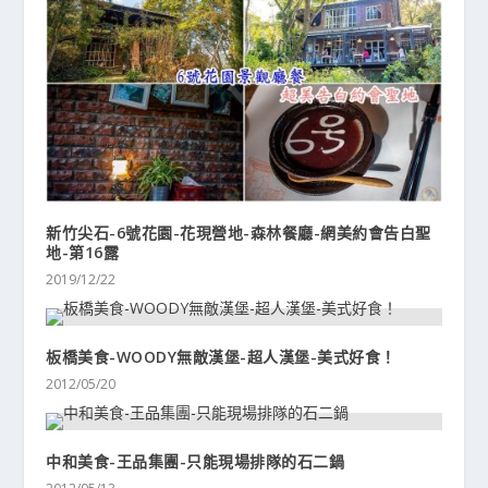
新竹尖石-6號花園-花現營地-森林餐廳-網美約會告白聖
地-第16露
2019/12/22
板橋美食-WOODY無敵漢堡-超人漢堡-美式好食！
2012/05/20
中和美食-王品集團-只能現場排隊的石二鍋