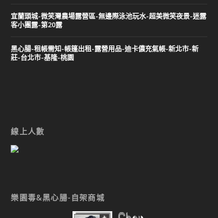
宜蘭頭城-微笑灣農場露營區-無邊際泳池玩水-超美微笑夜景-迷露
客小團露-第20露
黑心腸-租帳需知-帳篷出租-露營用品-迪卡儂充氣帳-新北市-新
莊-台北市-基隆-桃園
線上人數
樂園毒&黑心腸-自架商城