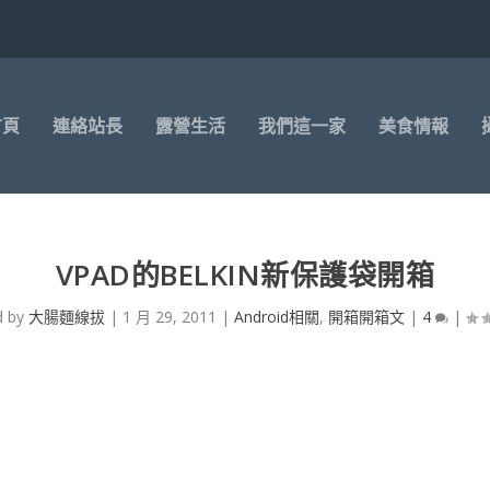
首頁
連絡站長
露營生活
我們這一家
美食情報
VPAD的BELKIN新保護袋開箱
d by
大腸麵線拔
|
1 月 29, 2011
|
Android相關
,
開箱開箱文
|
4
|