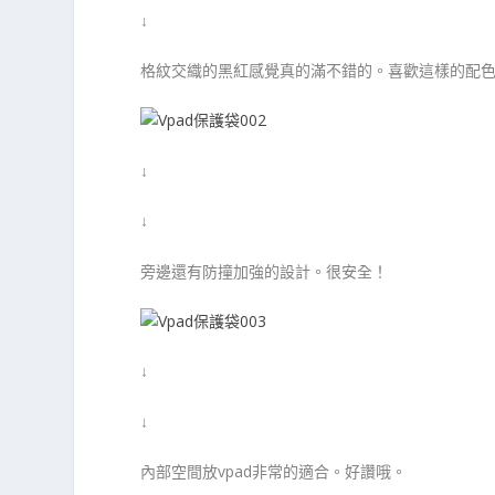
↓
格紋交織的黑紅感覺真的滿不錯的。喜歡這樣的配
↓
↓
旁邊還有防撞加強的設計。很安全！
↓
↓
內部空間放vpad非常的適合。好讚哦。