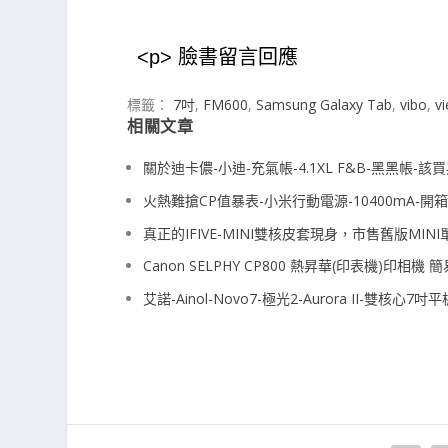
<p> 臉書留言回應
標籤：
7吋
,
FM600
,
Samsung Galaxy Tab
,
vibo
,
v
相關文章
關於迪卡儂-小迪-充氣帳-4.1XL F&B-黑黑帳-
火熱難搶CP值暴表-小米行動電源-10400mA-開
真正的IFIVE-MINI雙核皮套現身，市售舊版M
Canon SELPHY CP800 熱昇華(印表機)印相機 
艾諾-Ainol-Novo7-極光2-Aurora II-雙核