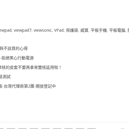
iewpad
,
viewpad7
,
viewsonic
,
VPad
,
保護袋
,
威寶
,
平板手機
,
平板電腦
,
該買與不該買的心得
箱-拒絕黑心行動電源
INI單核的皮套不要再拿來雙核延用啦！
簡易測試
心7吋平板-台灣代理商第2團-開放登記中