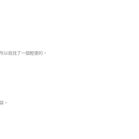
M
所以就找了一個輕便的。
護袋。