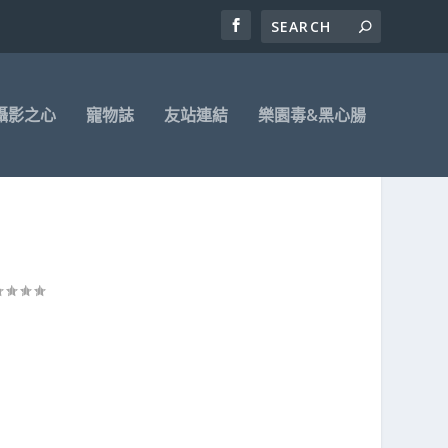
攝影之心
寵物誌
友站連結
樂園毒&黑心腸