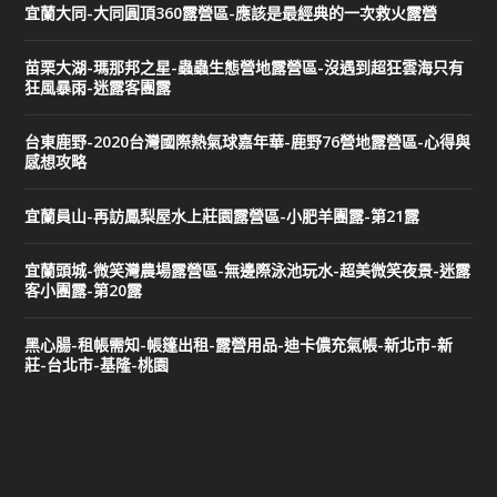
宜蘭大同-大同圓頂360露營區-應該是最經典的一次救火露營
苗栗大湖-瑪那邦之星-蟲蟲生態營地露營區-沒遇到超狂雲海只有
狂風暴雨-迷露客團露
台東鹿野-2020台灣國際熱氣球嘉年華-鹿野76營地露營區-心得與
感想攻略
宜蘭員山-再訪鳳梨屋水上莊園露營區-小肥羊團露-第21露
宜蘭頭城-微笑灣農場露營區-無邊際泳池玩水-超美微笑夜景-迷露
客小團露-第20露
黑心腸-租帳需知-帳篷出租-露營用品-迪卡儂充氣帳-新北市-新
莊-台北市-基隆-桃園