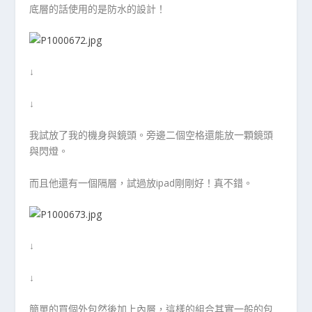
底層的話使用的是防水的設計！
↓
↓
我試放了我的機身與鏡頭。旁邊二個空格還能放一顆鏡頭
與閃燈。
而且他還有一個隔層，試過放ipad剛剛好！真不錯。
↓
↓
簡單的買個外包然後加上內層，這樣的組合其實一般的包