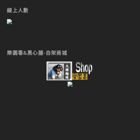
線上人數
樂園毒&黑心腸-自架商城