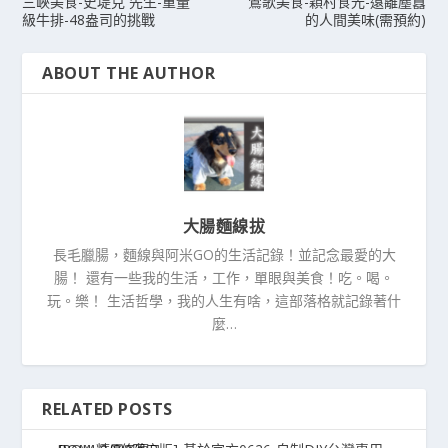
三峽美食-史堤克 先生-重量
鶯歌美食-穎村食光-遠離塵囂
級牛排-48盎司的挑戰
的人間美味(需預約)
ABOUT THE AUTHOR
大腸麵線拔
長毛臘腸，麵線與阿米GO的生活記錄！並記念最愛的大
腸！ 還有一些我的生活，工作，單眼與美食！吃。喝。
玩。樂！ 生活哲學，我的人生有啥，這部落格就記錄著什
麼…
RELATED POSTS