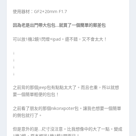
使用器材：GF2+20mm F1.7
因為老是出門帶大包包…就買了一個簡單的郵差包
可以放1機2鏡1閃燈+ipad。還不錯，又不會太大！
↓
↓
↓
↓
之前背的那個jeep包有點點太大了。而且也重，所以就想
要一個簡單輕便的包包！
之前看了朋友的那個nikonxpoter包。讓我也想要一個簡單
的側包就行了。
但是意外的是…尺寸沒注意。比我想像中的大了一點。變成
1機2鏡，原本想找1機1鏡1閃而已！