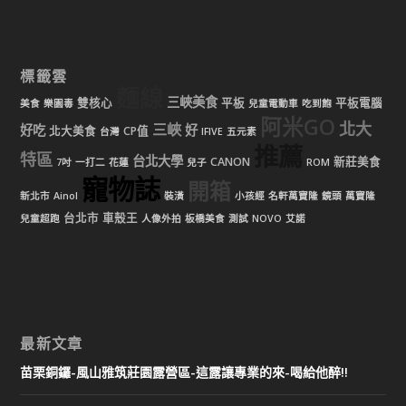
標籤雲
麵線
三峽美食
雙核心
平板
平板電腦
美食
樂園毒
兒童電動車
吃到飽
阿米GO
北大
三峽
好吃
好
北大美食
CP值
台灣
IFIVE
五元素
推薦
特區
台北大學
CANON
新莊美食
7吋
一打二
花蓮
兒子
ROM
寵物誌
開箱
新北市
Ainol
裝潢
小孩經
名軒萬寶隆
鏡頭
萬寶隆
台北市
車殼王
兒童超跑
人像外拍
板橋美食
測試
NOVO
艾諾
最新文章
苗栗銅鑼-風山雅筑莊園露營區-這露讓專業的來-喝給他醉!!