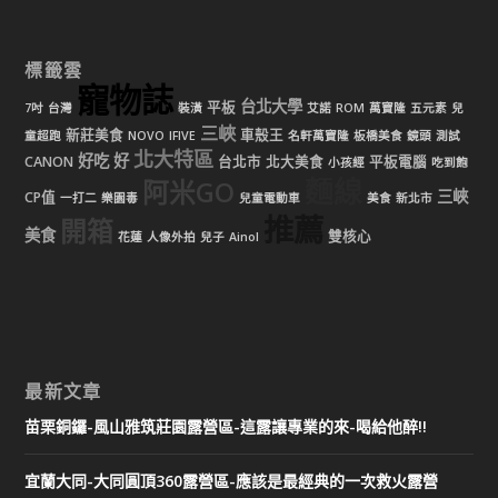
標籤雲
寵物誌
台北大學
平板
7吋
台灣
裝潢
艾諾
ROM
萬寶隆
五元素
兒
三峽
新莊美食
車殼王
童超跑
NOVO
IFIVE
名軒萬寶隆
板橋美食
鏡頭
測試
北大特區
好吃
好
CANON
台北市
北大美食
平板電腦
小孩經
吃到飽
麵線
阿米GO
三峽
CP值
一打二
樂園毒
兒童電動車
美食
新北市
推薦
開箱
美食
雙核心
花蓮
人像外拍
兒子
Ainol
最新文章
苗栗銅鑼-風山雅筑莊園露營區-這露讓專業的來-喝給他醉!!
宜蘭大同-大同圓頂360露營區-應該是最經典的一次救火露營