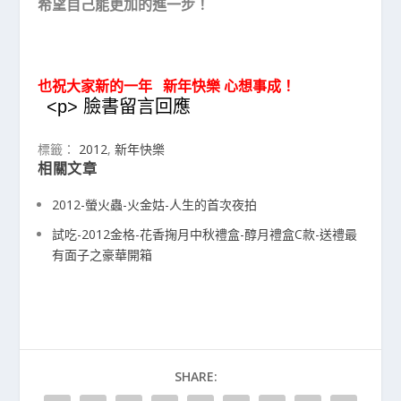
希望自己能更加的進一步！
也祝大家新的一年 新年快樂 心想事成！
<p> 臉書留言回應
標籤：
2012
,
新年快樂
相關文章
2012-螢火蟲-火金姑-人生的首次夜拍
試吃-2012金格-花香掬月中秋禮盒-醇月禮盒C款-送禮最
有面子之豪華開箱
SHARE: