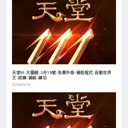
天堂M-大腸經-3月18號-免費外掛-補助程式-自動世界
王-試練-補給-練功
2018/03/18