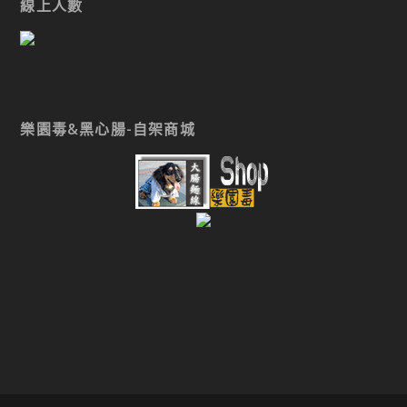
線上人數
樂園毒&黑心腸-自架商城