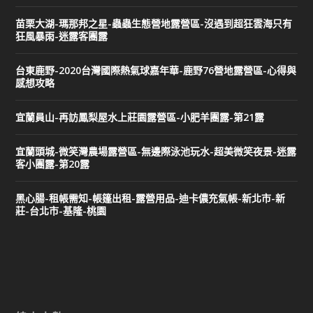
苗栗大湖-瑪那邦之星-蟲蟲生態營地露營區-沒遇到超狂雲海只有
狂風暴雨-迷露客團露
台東鹿野-2020台灣國際熱氣球嘉年華-鹿野76營地露營區-心得與
感想攻略
宜蘭員山-再訪鳳梨屋水上莊園露營區-小肥羊團露-第21露
宜蘭頭城-微笑灣農場露營區-無邊際泳池玩水-超美微笑夜景-迷露
客小團露-第20露
黑心腸-租帳需知-帳篷出租-露營用品-迪卡儂充氣帳-新北市-新
莊-台北市-基隆-桃園