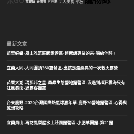
米GO
北大美食
平板
萬寶隆
樂園毒
五元素
最新文章
苗栗銅鑼-風山雅筑莊園露營區-這露讓專業的來-喝給他醉!!
宜蘭大同-大同圓頂360露營區-應該是最經典的一次救火露營
苗栗大湖-瑪那邦之星-蟲蟲生態營地露營區-沒遇到超狂雲海只有
狂風暴雨-迷露客團露
台東鹿野-2020台灣國際熱氣球嘉年華-鹿野76營地露營區-心得與
感想攻略
宜蘭員山-再訪鳳梨屋水上莊園露營區-小肥羊團露-第21露