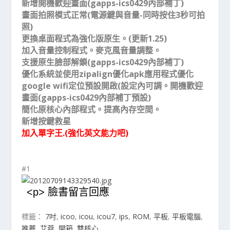
新增開機歡迎畫面(gapps-ics0429內部補丁)
畫面拍照模式正常(電源鍵與音量-同時按住3秒可拍
照)
更換桌面程式為強化版原生。(更新1.25)
加入音量控制程式。麥克風音量調整。
支援原生臉部解鎖(gapps-ics0429內部補丁)
優化系統並使用zipalign優化apk應用程式優化
google wifi定位預設開啟(設定內可調。開機歡迎
畫面(gapps-ics0429內部補丁預設)
簡化原核心內部程式。提高內存空間。
新增按鍵救星
加入單字王.(強化英文能力吧)
#1
<p> 臉書留言回應
標籤：
7吋
,
icoo
,
icou
,
icou7
,
ips
,
ROM
,
平板
,
平板電腦
,
推薦
,
艾蔻
,
開箱
,
雙核心