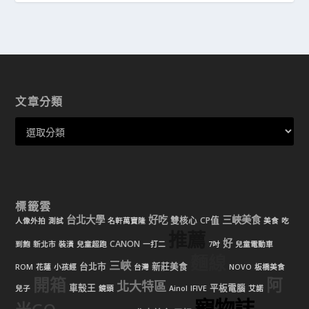
文章分類
標籤雲
台北大學
好吃
三峽美食
雙核心
CP值
人像外拍
測試
名軒萬寶隆
美食
吃
推薦
好
CANON
到飽
新北市
裝潢
兒童超跑
一打二
7吋
兒童電動車
麵線
三峽
台北市
新莊美食
ROM
花蓮
小孩經
台灣
NOVO
板橋美食
開箱
阿
北大特區
車殼王
平板電腦
兒子
鏡頭
Ainol
IFIVE
艾諾
寵物誌