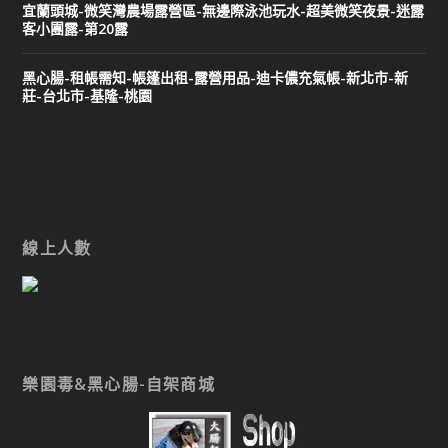
宜蘭頭城-微笑灣農場露營區-無邊際泳池玩水-超美微笑夜景-迷露
客小團露-第20露
黑心腸-租帳需知-帳篷出租-露營用品-迪卡儂充氣帳-新北市-新
莊-台北市-基隆-桃園
線上人數
樂園毒&黑心腸-自架商城