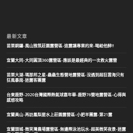
最新文章
苗栗銅鑼-風山雅筑莊園露營區-這露讓專業的來-喝給他醉!!
宜蘭大同-大同圓頂360露營區-應該是最經典的一次救火露營
苗栗大湖-瑪那邦之星-蟲蟲生態營地露營區-沒遇到超狂雲海只有
狂風暴雨-迷露客團露
台東鹿野-2020台灣國際熱氣球嘉年華-鹿野76營地露營區-心得與
感想攻略
宜蘭員山-再訪鳳梨屋水上莊園露營區-小肥羊團露-第21露
宜蘭頭城-微笑灣農場露營區-無邊際泳池玩水-超美微笑夜景-迷露