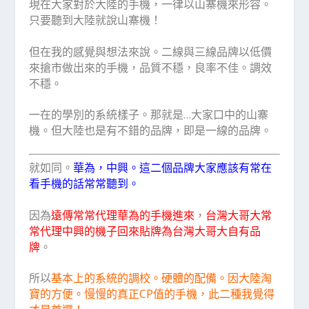
現在大家對於大陸的手機，一律以山寨機來形容。
只要聽到大陸就說山寨機！
但在我的感覺與想法來說。二線與三線品牌以低價
來搶市做出來的手機，品質不穩，良率不佳。調效
不穩。
一在的學別的系統樣子。那就是…大家口中的山寨
機。但大陸也是有不錯的品牌，即是一線的品牌。
就如同。
華為，中興。這二個品牌大家應該有常在
看手機的話常常聽到。
因為
遠傳常常代理華為的手機進來
，
台灣大哥大常
常代理中興的機子回來貼牌為台灣大哥大自有品
牌
。
所以
基本上的系統的調校。硬體的配備。因大陸淘
寶的方便。慢慢的真正CP值的手機，此二種我覺得