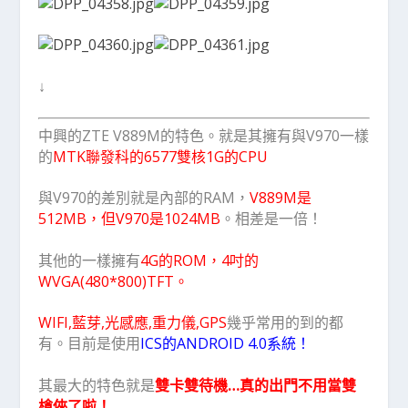
↓
中興的ZTE V889M的特色。就是其擁有與V970一樣
的
MTK聯發科的6577雙核1G的CPU
與V970的差別就是內部的RAM，
V889M是
512MB，但V970是1024MB
。相差是一倍！
其他的一樣擁有
4G的ROM，4吋的
WVGA(480*800)TFT。
WIFI,藍芽,光感應,重力儀,GPS
幾乎常用的到的都
有。目前是使用
ICS的ANDROID 4.0系統！
其最大的特色就是
雙卡雙待機…真的出門不用當雙
槍俠了啦！