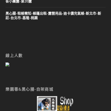
客小團露-第20露
黑心腸-租帳需知-帳篷出租-露營用品-迪卡儂充氣帳-新北市-新
莊-台北市-基隆-桃園
線上人數
樂園毒&黑心腸-自架商城