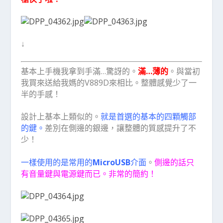
↓
基本上手機我拿到手滿…驚訝的。
滿…薄的
。與當初
我買來送給我媽的V889D來相比。整體感覺少了一
半的手感！
設計上基本上類似的。
就是首選的基本的四顆觸部
的鍵。
差別在側邊的銀邊，讓整體的質感提升了不
少！
一樣使用的是常用的
MicroUSB
介面
。
側邊的話只
有音量鍵與電源鍵而已。非常的簡約！