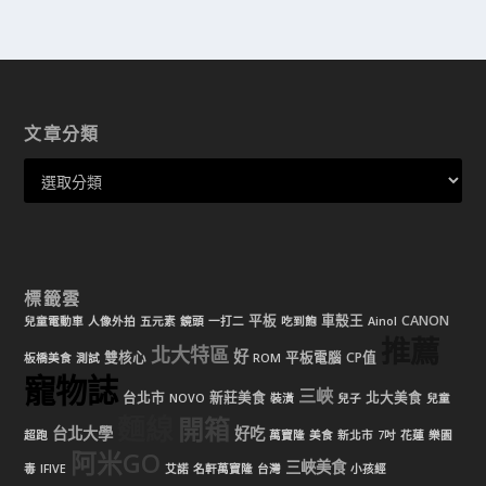
文章分類
標籤雲
平板
車殼王
CANON
兒童電動車
人像外拍
五元素
鏡頭
一打二
吃到飽
Ainol
推薦
北大特區
好
雙核心
平板電腦
CP值
板橋美食
測試
ROM
寵物誌
三峽
台北市
新莊美食
北大美食
NOVO
裝潢
兒子
兒童
麵線
開箱
台北大學
好吃
超跑
萬寶隆
美食
新北市
7吋
花蓮
樂園
阿米GO
三峽美食
毒
IFIVE
艾諾
名軒萬寶隆
台灣
小孩經