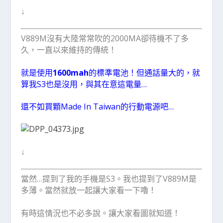
↓
V889M沒有大陸常常吹的2000MA卻待機不了多
久，一直以來維持的傳統！
就是使用
1600mah
的標準電池！但通話量大的，就
算我S3也是沒用，與其在意這電量…
還不如買顆Made In Taiwan的行動電源吧…
↓
當然…提到了我的手機是S3。我也提到了V889M是
多薄。當然就放一起讓大家看一下嚕！
有時這情況也不必多說。讓大家看圖就知道！