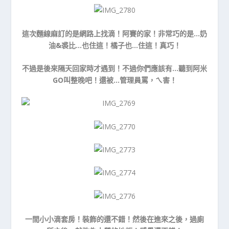
這次麵線麻訂的是網路上找滴！阿賽的家！非常巧的是…奶
油&裘比…也住這！橘子也…住這！真巧！
不過是後來隔天回家時才遇到！不過你們應該有…聽到阿米
GO叫整晚吧！還被…管理員罵，ㄟ害！
一間小小滴套房！裝飾的還不錯！然後在進來之後，過廁