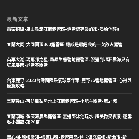
最新文章
苗栗銅鑼-風山雅筑莊園露營區-這露讓專業的來-喝給他醉!!
宜蘭大同-大同圓頂360露營區-應該是最經典的一次救火露營
苗栗大湖-瑪那邦之星-蟲蟲生態營地露營區-沒遇到超狂雲海只有
狂風暴雨-迷露客團露
台東鹿野-2020台灣國際熱氣球嘉年華-鹿野76營地露營區-心得與
感想攻略
宜蘭員山-再訪鳳梨屋水上莊園露營區-小肥羊團露-第21露
宜蘭頭城-微笑灣農場露營區-無邊際泳池玩水-超美微笑夜景-迷露
客小團露-第20露
黑心腸-租帳需知-帳篷出租-露營用品-迪卡儂充氣帳-新北市-新