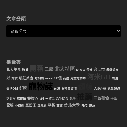
文章分類
標籤雲
開箱
北大特區
三峽
北大美食
台北市
裝潢
NOVO
美食
板橋美食
阿米GO
好
新莊美食
CP值
測試
吃到飽
Ainol
花蓮
兒童電動車
樂園
寵物誌
麵線
好吃
毒
ROM
台灣
名軒萬寶隆
人像外拍
兒童超跑
推薦
三峽美食
雙核心
CANON
平板
新北市
萬寶隆
7吋
一打二
兒子
台北大學
電腦
車殼王
平板
小孩經
五元素
艾諾
IFIVE
鏡頭