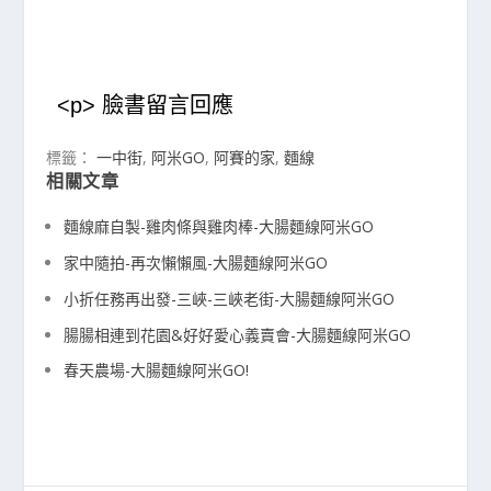
<p> 臉書留言回應
標籤：
一中街
,
阿米GO
,
阿賽的家
,
麵線
相關文章
麵線麻自製-雞肉條與雞肉棒-大腸麵線阿米GO
家中隨拍-再次懶懶風-大腸麵線阿米GO
小折任務再出發-三峽-三峽老街-大腸麵線阿米GO
腸腸相連到花園&好好愛心義賣會-大腸麵線阿米GO
春天農場-大腸麵線阿米GO!