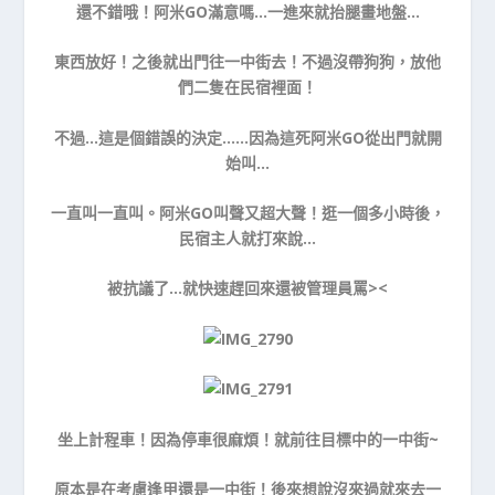
還不錯哦！阿米GO滿意嗎…一進來就抬腿畫地盤…
東西放好！之後就出門往一中街去！不過沒帶狗狗，放他
們二隻在民宿裡面！
不過…這是個錯誤的決定……因為這死阿米GO從出門就開
始叫…
一直叫一直叫。阿米GO叫聲又超大聲！逛一個多小時後，
民宿主人就打來說…
被抗議了…就快速趕回來還被管理員罵><
坐上計程車！因為停車很麻煩！就前往目標中的一中街~
原本是在考慮逢甲還是一中街！後來想說沒來過就來去一