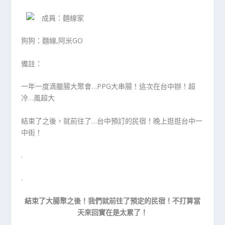
成員：麵線家
狗狗：麵線,阿米GO
備註：
一年一度滴臘腸大聚會…PPG大串腸！這次在台中辦！超
冷…風超大
結束了之後，就前往了…台中預訂的民宿！晚上逛逛台中一
中街！
.
.
結束了大腸聚之後！我們就前往了預定的民宿！不打算當
天來回實在是太累了！