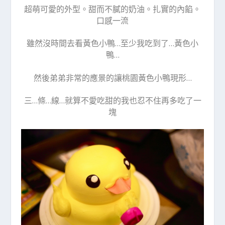
超萌可愛的外型。甜而不膩的奶油。扎實的內餡。
口感一流
雖然沒時間去看黃色小鴨…至少我吃到了…黃色小
鴨…
然後弟弟非常的應景的讓桃園黃色小鴨現形…
三…條…線…就算不愛吃甜的我也忍不住再多吃了一
塊