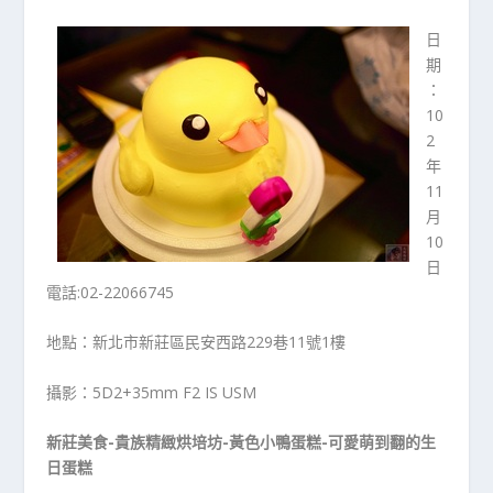
日
期
：
10
2
年
11
月
10
日
電話:02-22066745
地點：新北市新莊區民安西路229巷11號1樓
攝影：5D2+35mm F2 IS USM
新莊美食-貴族精緻烘培坊-黃色小鴨蛋糕-可愛萌到翻的生
日蛋糕