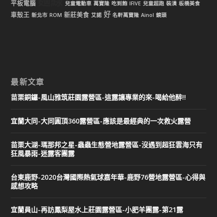
麵線
平板電腦
兒童電動車
萬寶隆
吃到飽
IFIVE
兒童超跑
裝潢
板橋美食
好
車殼王
新莊美食
新北市
ROM
艾諾
名軒萬寶隆
Ainol
鏡頭
最新文章
苗栗銅鑼-風山雅筑莊園露營區-這露讓專業的來-喝給他醉!!
宜蘭大同-大同圓頂360露營區-應該是最經典的一次救火露營
苗栗大湖-瑪那邦之星-蟲蟲生態營地露營區-沒遇到超狂雲海只有
狂風暴雨-迷露客團露
台東鹿野-2020台灣國際熱氣球嘉年華-鹿野76營地露營區-心得與
感想攻略
宜蘭員山-再訪鳳梨屋水上莊園露營區-小肥羊團露-第21露