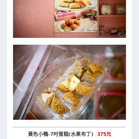
黃色小鴨-7吋蛋糕(水果布丁)
375元