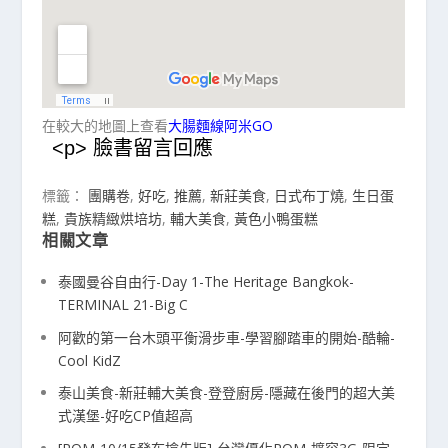
在較大的地圖上查看
大腸麵線阿米GO
<p> 臉書留言回應
標籤：
團購卷
,
好吃
,
推薦
,
新莊美食
,
日式布丁燒
,
生日蛋
糕
,
貴族精緻烘培坊
,
輔大美食
,
黃色小鴨蛋糕
相關文章
泰國曼谷自由行-Day 1-The Heritage Bangkok-
TERMINAL 21-Big C
阿歡的第一台木頭平衡滑步車-學習腳踏車的開始-酷輪-
Cool KidZ
泰山美食-新莊輔大美食-登登廚房-隱藏在後門的超大美
式漢堡-好吃CP值超高