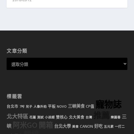
文章分類
標籤雲
寵物誌
三峽美食
台北市
平板
CP值
7吋
兒子
人像外拍
NOVO
推薦
北大特區
三
雙核心
北大美食
花蓮
測試
小孩經
台灣
樂園毒
阿米GO
開箱
峽
台北大學
好吃
CANON
美食
五元素
一打二