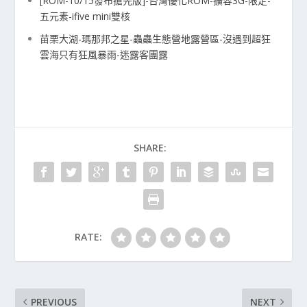
[ROM-10/15發布搶先版]-台灣優化ROM-擴容3G-限定-
五元素-ifive mini雙核
苗栗大湖-瑪那邦之星-蟲蟲生態營地露營區-沒遇到超狂
雲海只有狂風暴雨-迷露客團露
SHARE:
RATE:
PREVIOUS
NEXT