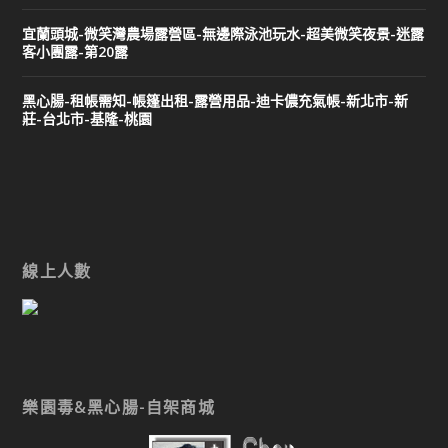
宜蘭頭城-微笑灣農場露營區-無邊際泳池玩水-超美微笑夜景-迷露
客小團露-第20露
黑心腸-租帳需知-帳篷出租-露營用品-迪卡儂充氣帳-新北市-新
莊-台北市-基隆-桃園
線上人數
樂園毒&黑心腸-自架商城