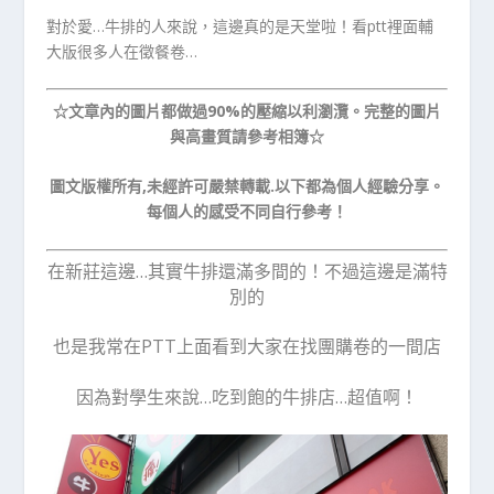
對於愛…牛排的人來說，這邊真的是天堂啦！看ptt裡面輔
大版很多人在徵餐卷…
☆文章內的圖片都做過90%的壓縮以利瀏灠。完整的圖片
與高畫質請參考相簿☆
圖文版權所有,未經許可嚴禁轉載.以下都為個人經驗分享。
每個人的感受不同自行參考！
在新莊這邊…其實牛排還滿多間的！不過這邊是滿特
別的
也是我常在PTT上面看到大家在找團購卷的一間店
因為對學生來說…吃到飽的牛排店…超值啊！