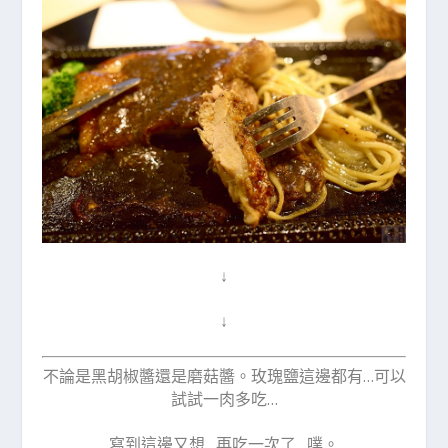
↓
↓
不論是黑胡椒醬還是磨菇醬。玫瑰鹽這邊都有…可以
試試一肉多吃…
寫到這邊又想…再吃一次了…噗。