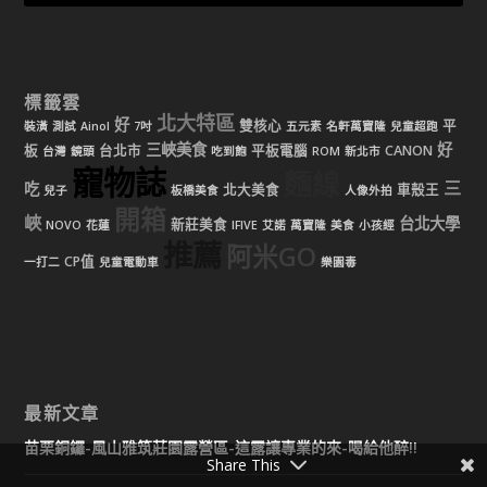
標籤雲
北大特區
好
雙核心
平
裝潢
測試
Ainol
7吋
五元素
名軒萬寶隆
兒童超跑
三峽美食
好
板
台北市
平板電腦
CANON
台灣
鏡頭
吃到飽
ROM
新北市
寵物誌
麵線
三
吃
北大美食
車殼王
兒子
板橋美食
人像外拍
開箱
峽
台北大學
新莊美食
NOVO
花蓮
IFIVE
艾諾
萬寶隆
美食
小孩經
推薦
阿米GO
CP值
一打二
兒童電動車
樂園毒
最新文章
苗栗銅鑼-風山雅筑莊園露營區-這露讓專業的來-喝給他醉!!
Share This