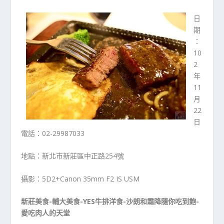
日
期
：
10
2
年
11
月
22
日
電話：02-29987033
地點：新北市新莊區中正路254號
攝影：5D2+Canon 35mm F2 IS USM
新莊美食-輔大美食-YES牛排洋食-沙朗和霜降隨你吃到飽-
愛吃肉人的天堂