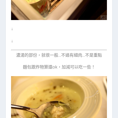
↓
↓
濃湯的部份，就很一般…不過有細肉…不是重點
麵包跟炸物算還ok，加減可以吃一些！