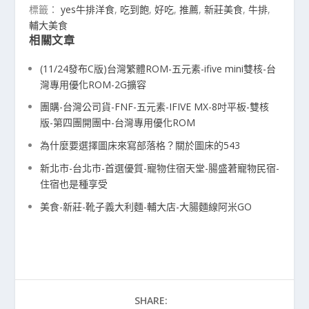
標籤：
yes牛排洋食
,
吃到飽
,
好吃
,
推薦
,
新莊美食
,
牛排
,
輔大美食
相關文章
(11/24發布C版)台灣繁體ROM-五元素-ifive mini雙核-台
灣專用優化ROM-2G擴容
團購-台灣公司貨-FNF-五元素-IFIVE MX-8吋平板-雙核
版-第四團開團中-台灣專用優化ROM
為什麼要選擇圖床來寫部落格？關於圖床的543
新北市-台北市-首選優質-寵物住宿天堂-腸盛莙寵物民宿-
住宿也是種享受
美食-新莊-靴子義大利麵-輔大店-大腸麵線阿米GO
SHARE: