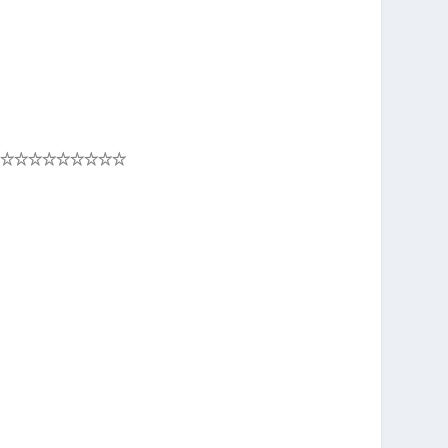
☆☆☆☆
☆☆☆☆☆