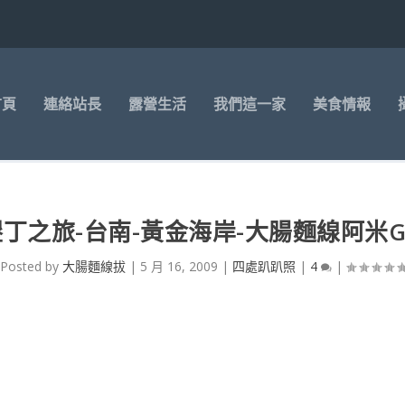
首頁
連絡站長
露營生活
我們這一家
美食情報
墾丁之旅-台南-黃金海岸-大腸麵線阿米G
Posted by
大腸麵線拔
|
5 月 16, 2009
|
四處趴趴照
|
4
|