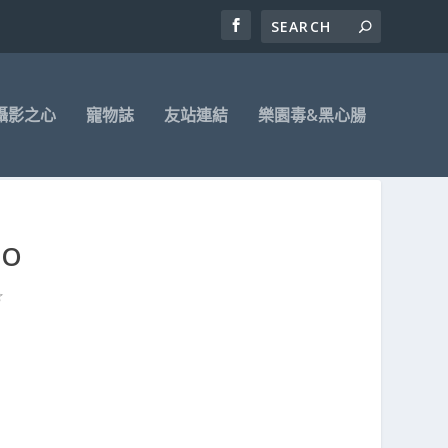
攝影之心
寵物誌
友站連結
樂園毒&黑心腸
O