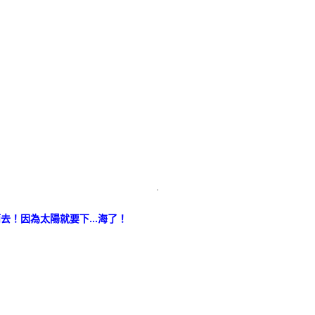
.
而去！因為太陽就要下…海了！