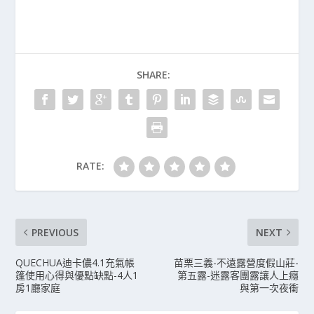
SHARE:
RATE:
PREVIOUS
NEXT
QUECHUA迪卡儂4.1充氣帳
苗栗三義-不遠露營度假山莊-
篷使用心得與優點缺點-4人1
第五露-迷露客團露讓人上癮
房1廳家庭
與第一次夜衝