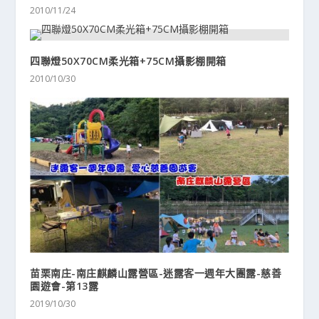
2010/11/24
四聯燈50X70CM柔光箱+75CM攝影棚開箱
2010/10/30
苗栗南庄-南庄麒麟山露營區-迷露客一週年大團露-慈善
園遊會-第13露
2019/10/30