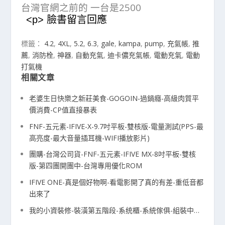
台灣官網之前的 一台是2500
<p> 臉書留言回應
標籤：
4.2
,
4XL
,
5.2
,
6.3
,
gale
,
kampa
,
pump
,
充氣帳
,
推
薦
,
消防栓
,
神器
,
自動充氣
,
迪卡儂充氣帳
,
電動充氣
,
電動
打氣機
相關文章
老婆生日快樂之新莊美食-GOGOIN-過鍋癮-高級肉質平
價消費-CP值直接暴表
FNF-五元素-IFIVE-X-9.7吋平板-雙核版-電量測試(PPS-最
高亮度-最大音量插耳機-WIFI播放影片)
團購-台灣公司貨-FNF-五元素-IFIVE MX-8吋平板-雙核
版-第四團開團中-台灣專用優化ROM
IFIVE ONE-真是個好物啊-看電影開了真的有差-重低音都
出來了
我的小資裝修-裝潢第五階段-系统櫃-系統傢俱-組裝中…