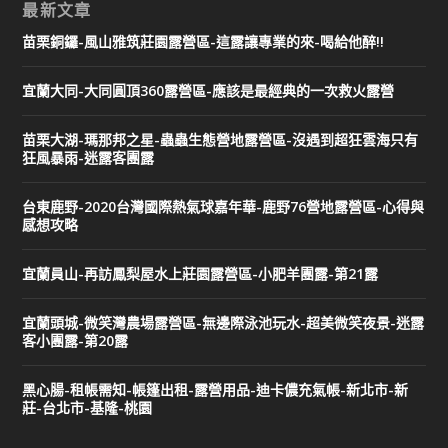
最新文章
苗栗銅鑼-風山雅筑莊園露營區-這露讓專業的來-喝給他醉!!
宜蘭大同-大同圓頂360露營區-應該是最經典的一次救火露營
苗栗大湖-瑪那邦之星-蟲蟲生態營地露營區-沒遇到超狂雲海只有
狂風暴雨-迷露客團露
台東鹿野-2020台灣國際熱氣球嘉年華-鹿野76營地露營區-心得與
感想攻略
宜蘭員山-再訪鳳梨屋水上莊園露營區-小肥羊團露-第21露
宜蘭頭城-微笑灣農場露營區-無邊際泳池玩水-超美微笑夜景-迷露
客小團露-第20露
黑心腸-租帳需知-帳篷出租-露營用品-迪卡儂充氣帳-新北市-新
莊-台北市-基隆-桃園