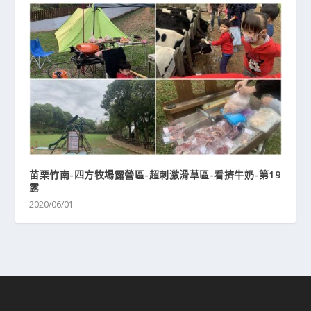
苗栗竹南-四方牧場露營區-超刺激滑草區-看擠牛奶-第19
露
2020/06/01