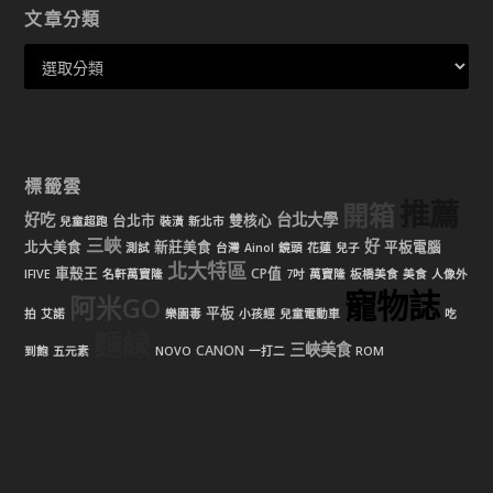
文章分類
標籤雲
推薦
開箱
好吃
台北大學
台北市
雙核心
兒童超跑
裝潢
新北市
三峽
好
北大美食
新莊美食
平板電腦
測試
台灣
Ainol
鏡頭
花蓮
兒子
北大特區
車殼王
CP值
IFIVE
名軒萬寶隆
7吋
萬寶隆
板橋美食
美食
人像外
寵物誌
阿米GO
平板
拍
艾諾
樂園毒
小孩經
兒童電動車
吃
麵線
三峽美食
CANON
到飽
五元素
NOVO
一打二
ROM