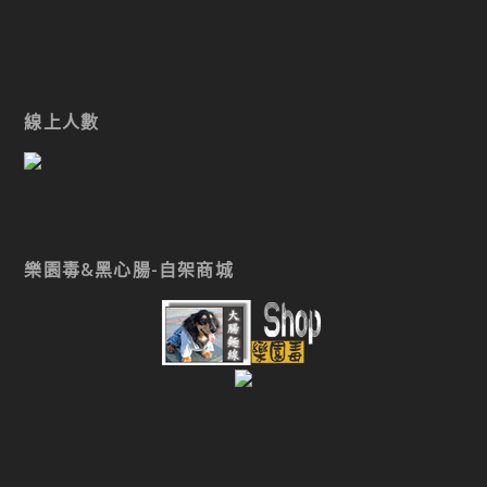
線上人數
樂園毒&黑心腸-自架商城