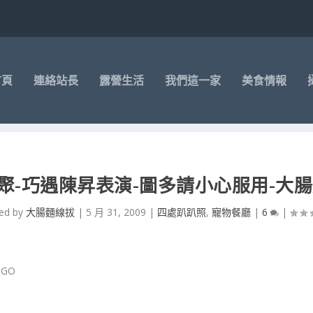
首頁
連絡站長
露營生活
我們這一家
美食情報
E小聚-巧遇陳昇表演-圖多請小心服用-大
ed by
大腸麵線拔
|
5 月 31, 2009
|
四處趴趴照
,
寵物餐廳
|
6
|