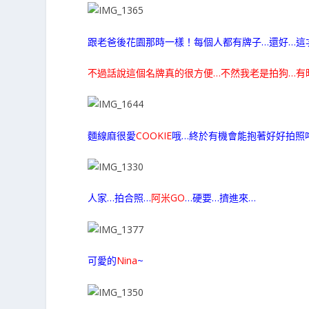
跟老爸後花園那時一樣！每個人都有牌子…還好…這
不過話說這個名牌真的很方便…不然我老是拍狗…有
麵線麻很愛
COOKIE
哦…終於有機會能抱著好好拍照
人家…拍合照…
阿米GO
…硬要…擠進來…
可愛的
Nina
~