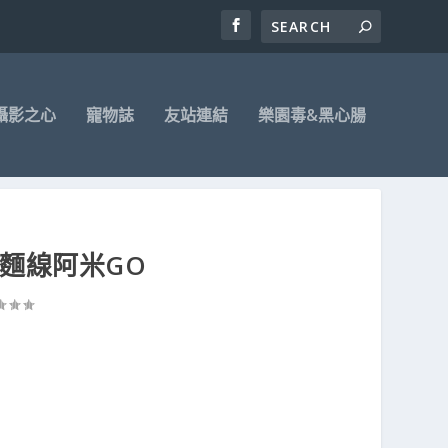
攝影之心
寵物誌
友站連結
樂園毒&黑心腸
腸麵線阿米GO