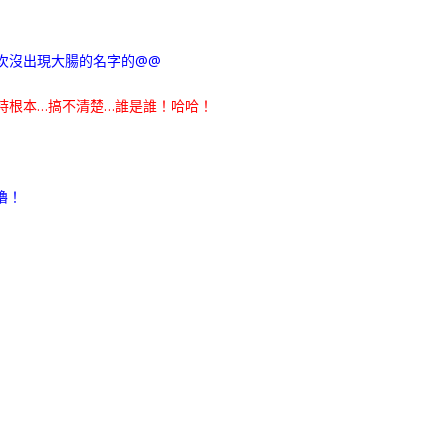
次沒出現大腸的名字的@@
時根本…搞不清楚…誰是誰！哈哈！
嚕！