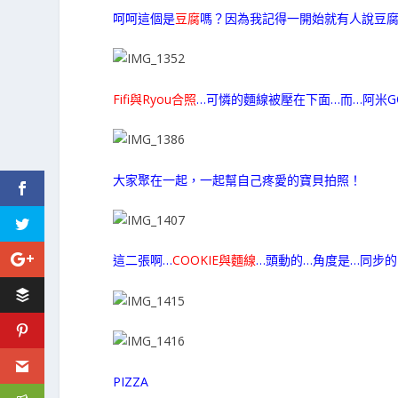
呵呵這個是
豆腐
嗎？因為我記得一開始就有人說豆腐
Fifi與Ryou合照
…可憐的麵線被壓在下面…而…阿米G
大家聚在一起，一起幫自己疼愛的寶貝拍照！
這二張啊…
COOKIE與麵線
…頭動的…角度是…同步
PIZZA