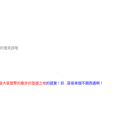
開的慢見諒哦
.
是大家盟聚的散步的首選之地
的感覺！好…容易來個不期而遇啊！