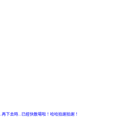
…再下去時…已經快散場啦！哈哈拍謝拍謝！