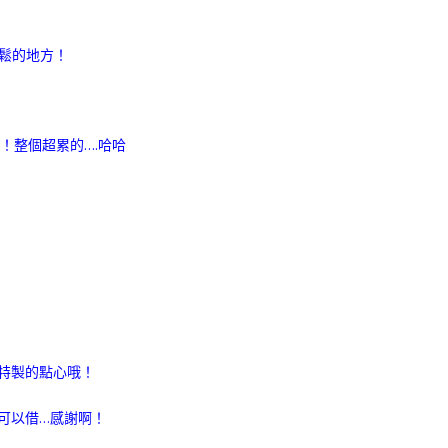
鬆的地方！
！整個超累的….哈哈
特製的點心哦！
可以借…感謝啊！