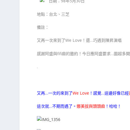
日期：98年5月30日
地點：台北、三芝
備註：
又再一次來到了We Love！還…巧遇到陳昇演唱
感謝阿盛與fifi麻的邀約！今日應阿盛要求…圖超多
.
又再…一次的來到了
We Love
！感覺…這邊好像已經
這次就…不期而遇了。
娜美拔與頭頭麻
！哈哈！