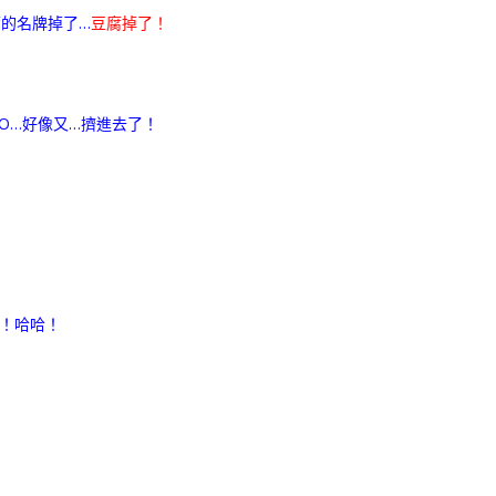
的名牌掉了…
豆腐掉了！
O…好像又…擠進去了！
的！哈哈！