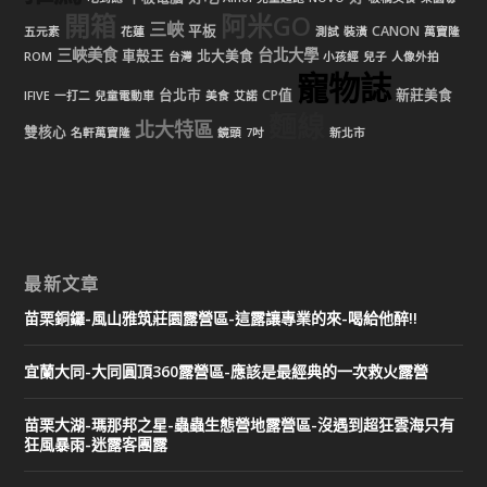
開箱
阿米GO
三峽
平板
CANON
五元素
花蓮
測試
裝潢
萬寶隆
三峽美食
台北大學
車殼王
北大美食
ROM
台灣
小孩經
兒子
人像外拍
寵物誌
台北市
CP值
新莊美食
IFIVE
一打二
兒童電動車
美食
艾諾
麵線
北大特區
雙核心
名軒萬寶隆
鏡頭
7吋
新北市
最新文章
苗栗銅鑼-風山雅筑莊園露營區-這露讓專業的來-喝給他醉!!
宜蘭大同-大同圓頂360露營區-應該是最經典的一次救火露營
苗栗大湖-瑪那邦之星-蟲蟲生態營地露營區-沒遇到超狂雲海只有
狂風暴雨-迷露客團露