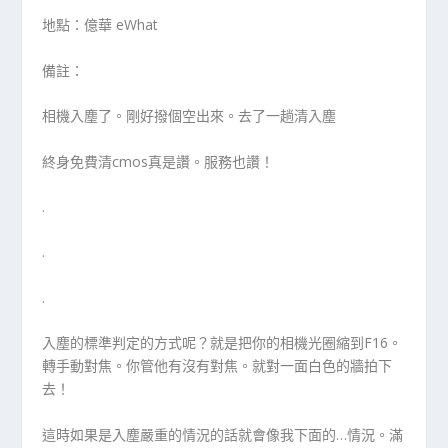
地點：億華 eWhat
備註：
相機入塵了。剛好撥個空出來。去了一趟清入塵
終身免費清cmos真是讚。服務也讚！
.
.
.
入塵的標準判定的方式呢？就是把你的相機光圈縮到F16。
轉手動對焦。你管他有沒有對焦。就對一面白色的牆拍下
去！
這時如果是入塵嚴重的情況的話就會像我下面的…情況。滿