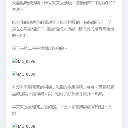
天黑點我的媽啊。所以就來去清啦。還順便帶了阿達的40D
去清。
結果我的超嚴重的清超久。結果阿達的一點點而已。十分
鐘左右就處理好了…聽處理的人員說…我的真的是有夠難清
的。哈哈！
接下來這二張是他測試時拍的。
有沒有看到我家的相機…入塵的多嚴重啊…哈哈。而且那超
黑的那點。處理的人說…他刷了好多次才刷掉。哈哈
再來就是處理完之後的照片。恩。好服務與好的保固。真
讚！