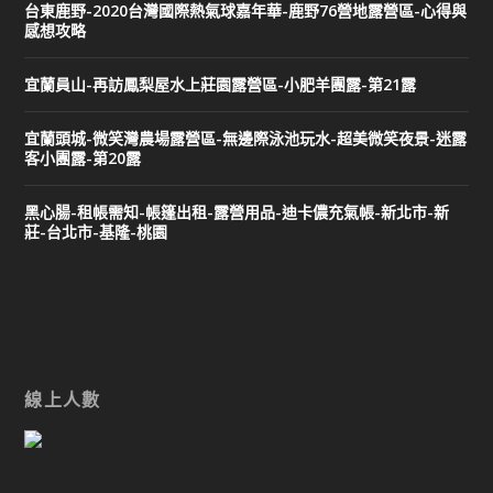
台東鹿野-2020台灣國際熱氣球嘉年華-鹿野76營地露營區-心得與
感想攻略
宜蘭員山-再訪鳳梨屋水上莊園露營區-小肥羊團露-第21露
宜蘭頭城-微笑灣農場露營區-無邊際泳池玩水-超美微笑夜景-迷露
客小團露-第20露
黑心腸-租帳需知-帳篷出租-露營用品-迪卡儂充氣帳-新北市-新
莊-台北市-基隆-桃園
線上人數