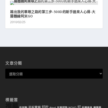
踏出我的單眼之路的第三步-500D的新手過來人心得-大
腸麵線阿米GO
2010/02/25
文章分類
標籤雲
推薦
好吃
好
平板電腦
吃到飽
Ainol
兒童超跑
NOVO
板橋美食
樂園毒