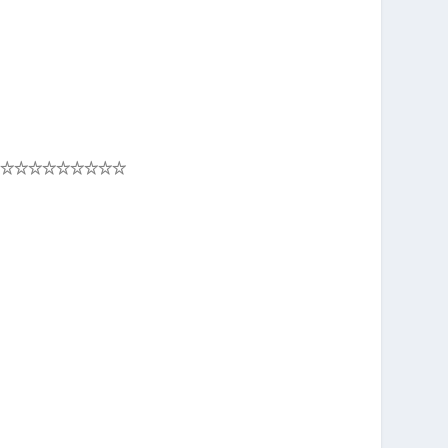
☆☆☆☆
☆☆☆☆☆