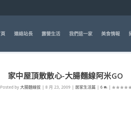
首頁
連絡站長
露營生活
我們這一家
美食情報
家中屋頂散散心-大腸麵線阿米GO
Posted by
大腸麵線拔
|
8 月 23, 2009
|
居家生活篇
|
6
|