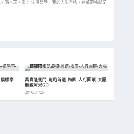
吃。喝。玩。樂！ 生活哲學，我的人生有啥，這部落格就記
福勝亭-
萬寶隆側門-跑跑首選-梅園-人行圓環-大腸
麵線阿米GO
2010/04/25