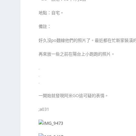
地點：自宅。
備註：
好久沒po麵線他們的照片了。最近都在忙新家裝潢
再來放一些之前在陽台上小跑跑的照片。
.
.
.
一開始就發現阿米GO這可疑的表情。
;a031