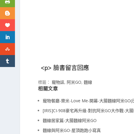
<p> 臉書留言回應
標籤：
寵物誌
,
阿米GO
,
麵線
相關文章
寵物餐廳-樂米-Love Me-開幕-大腸麵線阿米GO(
[IRIS]CI-908豪宅再升級-對抗阿米GO大作戰-
麵線居家篇-大腸麵線阿米GO
麵線與阿米GO-屋頂跑跑小寫真