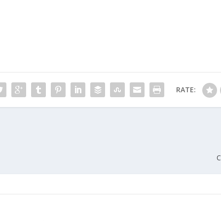
RATE:
C