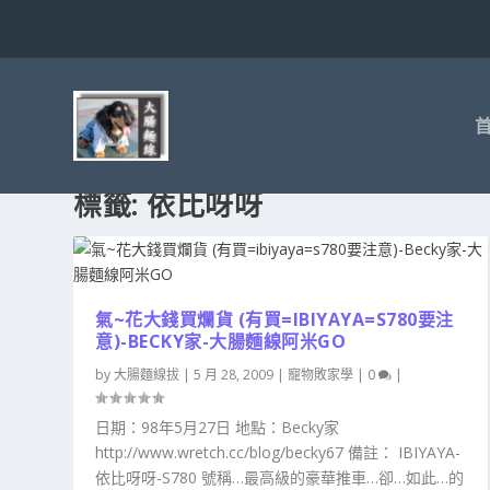
標籤:
依比呀呀
氣~花大錢買爛貨 (有買=IBIYAYA=S780要注
意)-BECKY家-大腸麵線阿米GO
by
大腸麵線拔
|
5 月 28, 2009
|
寵物敗家學
|
0
|
日期：98年5月27日 地點：Becky家
http://www.wretch.cc/blog/becky67 備註： IBIYAYA-
依比呀呀-S780 號稱…最高級的豪華推車…卻…如此…的