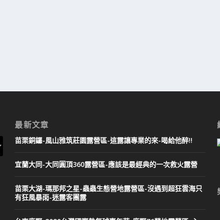
最新文章
苗栗銅鑼-風山雅筑莊園露營區-這露讓專業的來-喝給他醉!!
宜蘭大同-大同圓頂360露營區-應該是最經典的一次救火露營
苗栗大湖-瑪那邦之星-蟲蟲生態營地露營區-沒遇到超狂雲海只
有狂風暴雨-迷露客團露