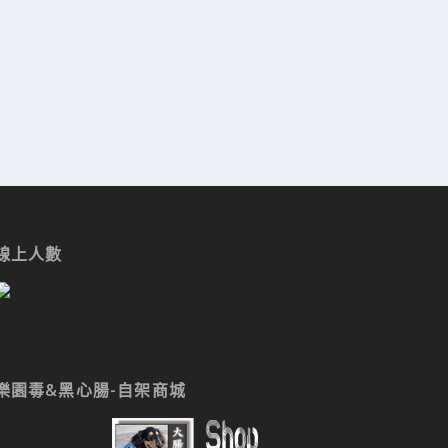
線上人數
樂園毒&黑心腸-自架商城