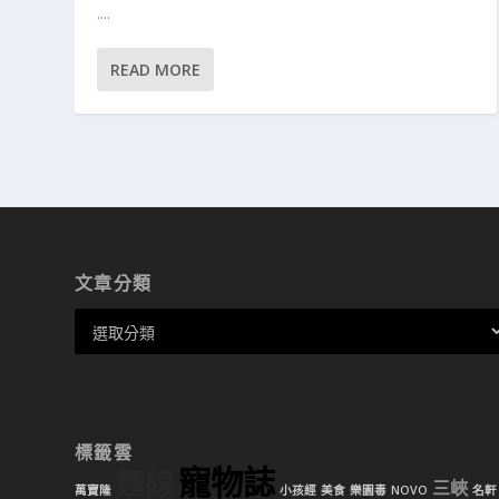
....
READ MORE
文章分類
標籤雲
寵物誌
麵線
三峽
萬寶隆
小孩經
美食
樂園毒
NOVO
名軒