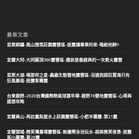
最新文章
苗栗銅鑼-風山雅筑莊園露營區-這露讓專業的來-喝給他醉!!
宜蘭大同-大同圓頂360露營區-應該是最經典的一次救火露營
苗栗大湖-瑪那邦之星-蟲蟲生態營地露營區-沒遇到超狂雲海只有
狂風暴雨-迷露客團露
台東鹿野-2020台灣國際熱氣球嘉年華-鹿野76營地露營區-心得與
感想攻略
宜蘭員山-再訪鳳梨屋水上莊園露營區-小肥羊團露-第21露
宜蘭頭城-微笑灣農場露營區-無邊際泳池玩水-超美微笑夜景-迷露
客小團露-第20露