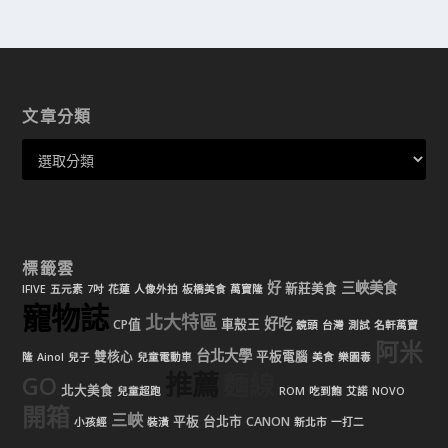
文章分類
標籤雲
好
三峽美食
新莊美食
IFIVE
五元素
7吋
花蓮
人像外拍
板橋美食
萬寶隆
寵物誌
北大特區
好吃
CP值
車殼王
鏡頭
台灣
測試
名軒萬寶
阿米
台北大學
雙核心
平板電腦
隆
Ainol
兒子
兒童電動車
美食
樂園毒
推薦
麵線
GO
北大美食
兒童超跑
ROM
吃到飽
艾諾
NOVO
開箱
三峽
平板
台北市
CANON
小孩經
裝潢
新北市
一打二