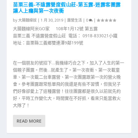
苗栗三義-不遠露營度假山莊-第五露-迷露客團露
讓人上癮與第一次夜衝
by
大腸麵線拔
|
1 月 30, 2019
|
露營生活
|
0
|
大腸麵線阿米GO家 108年1月12號 第五露
苗栗三義 不遠露營度假山莊 電話： 0918-833021小鐵
地址：苗栗縣三義鄉雙連潭9鄰199號
在一個朋友的號招下…我機緣巧合之下，加入了人生的第一
個親子團露。然後…就產生了。第一次夜衝、第一次載童
車、第一次載二台車露營、第一次團露跟第一次的營火晚
會。參考團露跟常態單飛的我還是有些不習慣，但我兒子
們好像卻愛上了這種露營！往往團露都是很久以前就先約
好，平時工作變化大，時間實在不好抓，看來只能當救火
大隊了！
READ MORE