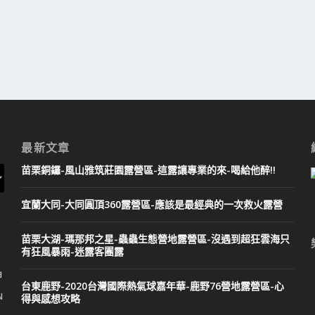
最新文章
苗栗銅鑼-風山雅筑莊園露營區-這露讓專業的來-喝給他醉!!
宜蘭大同-大同圓頂360露營區-應該是最經典的一次救火露營
苗栗大湖-瑪那邦之星-蟲蟲生態營地露營區-沒遇到超狂雲海只
有狂風暴雨-迷露客團露
拍
台東鹿野-2020台灣國際熱氣球嘉年華-鹿野76營地露營區-心
N
得與感想攻略