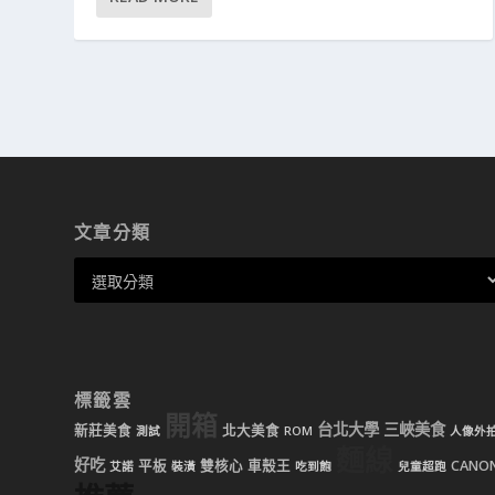
文章分類
標籤雲
開箱
台北大學
三峽美食
新莊美食
北大美食
測試
ROM
人像外
麵線
好吃
平板
雙核心
車殼王
CANO
艾諾
裝潢
吃到飽
兒童超跑