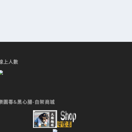
線上人數
樂園毒&黑心腸-自架商城