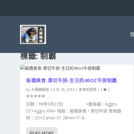
標籤:
制霸
板橋美食-厚切牛排-生日的40OZ牛排制霸
by
大腸麵線拔
|
9 月 28, 2010
|
美食吃透透
|
5
|
日期：99年9月27日 =風格檔：Aggro-
SZ+Aggro-KM= 地點：板橋美食。厚切牛排 使用器
材：5D+Canon EF 28mm F1.8...
READ MORE