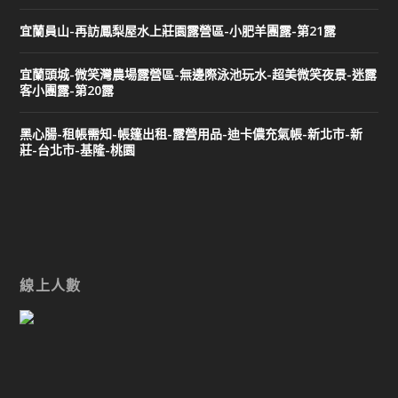
宜蘭員山-再訪鳳梨屋水上莊園露營區-小肥羊團露-第21露
宜蘭頭城-微笑灣農場露營區-無邊際泳池玩水-超美微笑夜景-迷露
客小團露-第20露
黑心腸-租帳需知-帳篷出租-露營用品-迪卡儂充氣帳-新北市-新
莊-台北市-基隆-桃園
線上人數