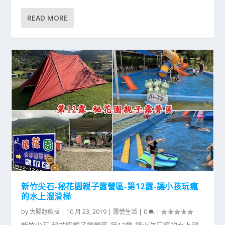
READ MORE
新竹尖石-秘花園親子露營區-第12露-讓小孩玩瘋
的水上溜滑梯
by
大腸麵線拔
|
10 月 23, 2019
|
露營生活
|
0
|