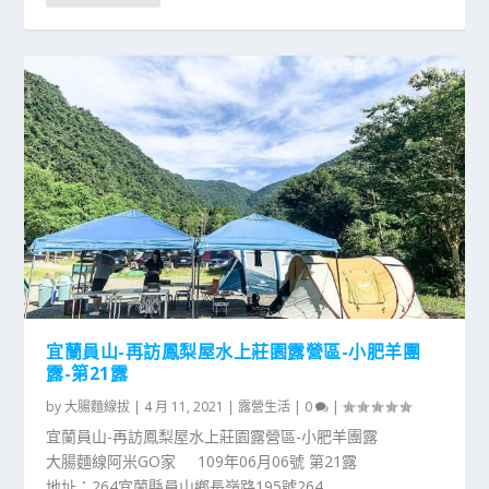
宜蘭員山-再訪鳳梨屋水上莊園露營區-小肥羊團
露-第21露
by
大腸麵線拔
|
4 月 11, 2021
|
露營生活
|
0
|
宜蘭員山-再訪鳳梨屋水上莊園露營區-小肥羊團露
大腸麵線阿米GO家 109年06月06號 第21露
地址：264宜蘭縣員山鄉長嶺路195號264