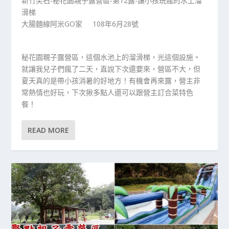
新竹尖石-秘花園親子露營區-第12露-讓小孩玩瘋的水上溜
滑梯
大腸麵線阿米GO家 108年6月28號
秘花園親子露營區，這個水池上的溜滑梯，光這個設施。
就讓我兒子們瘋了二天，直說下次還要來，營區不大，但
夏天真的是帶小孩消暑的好地方！有機會再來露，營主非
常熱情也好玩，下次揪多點人還可以跟營主訂合菜特色
餐！
READ MORE