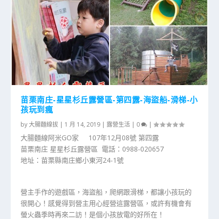
苗栗南庄-星星杉丘露營區-第四露-海盜船-滑梯-小
孩玩到瘋
by
大腸麵線拔
|
1 月 14, 2019
|
露營生活
|
0
|
大腸麵線阿米GO家 107年12月08號 第四露
苗栗南庄 星星杉丘露營區 電話：0988-020657
地址：苗栗縣南庄鄉小東河24-1號
營主手作的遊戲區，海盜船，爬網跟滑梯，都讓小孩玩的
很開心！感覺得到營主用心經營這露營區，或許有機會有
螢火蟲季時再來二訪！是個小孩放電的好所在！