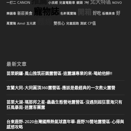
推薦
北大特區
CANON
一打二
小孩經
兒童電動車
鏡頭
7吋
NOVO
寵物誌
開箱
好吃
好
新莊美食
樂園毒
名軒萬寶隆
板橋美食
麵線
雙核心
CP值
萬寶隆
Ainol
五元素
兒童超跑
測試
最新文章
苗栗銅鑼-風山雅筑莊園露營區-這露讓專業的來-喝給他醉!!
宜蘭大同-大同圓頂360露營區-應該是最經典的一次救火露營
苗栗大湖-瑪那邦之星-蟲蟲生態營地露營區-沒遇到超狂雲海只有
狂風暴雨-迷露客團露
台東鹿野-2020台灣國際熱氣球嘉年華-鹿野76營地露營區-心得與
感想攻略