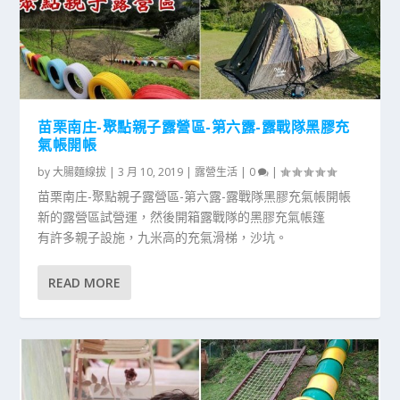
苗栗南庄-聚點親子露營區-第六露-露戰隊黑膠充
氣帳開帳
by
大腸麵線拔
|
3 月 10, 2019
|
露營生活
|
0
|
苗栗南庄-聚點親子露營區-第六露-露戰隊黑膠充氣帳開帳
新的露營區試營運，然後開箱露戰隊的黑膠充氣帳篷
有許多親子設施，九米高的充氣滑梯，沙坑。
READ MORE