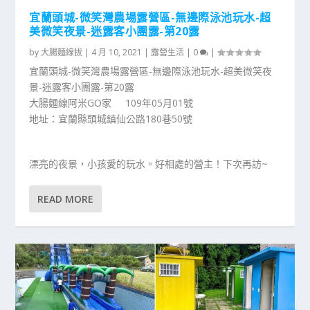
宜蘭頭城-微笑灣農場露營區-無邊際泳池玩水-超
美微笑夜景-迷露客小團露-第20露
by
大腸麵線拔
|
4 月 10, 2021
|
露營生活
|
0
|
宜蘭頭城-微笑灣農場露營區-無邊際泳池玩水-超美微笑夜
景-迷露客小團露-第20露
大腸麵線阿米GO家 109年05月01號
地址：宜蘭縣頭城鎮仙公路180巷50號
漂亮的夜景，小孩愛的玩水。好相處的營主！下次再訪~
READ MORE