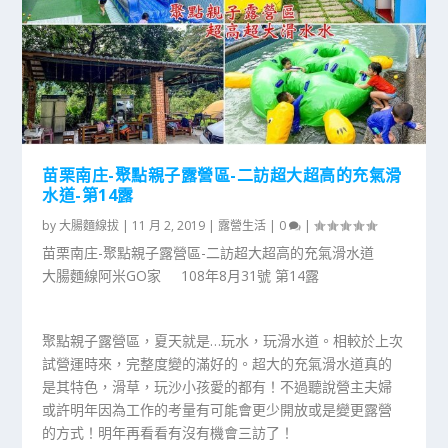
苗栗南庄-聚點親子露營區-二訪超大超高的充氣滑
水道-第14露
by
大腸麵線拔
|
11 月 2, 2019
|
露營生活
|
0
|
苗栗南庄-聚點親子露營區-二訪超大超高的充氣滑水道
大腸麵線阿米GO家 108年8月31號 第14露
聚點親子露營區，夏天就是…玩水，玩滑水道。相較於上次
試營運時來，完整度變的滿好的。超大的充氣滑水道真的
是其特色，滑草，玩沙小孩愛的都有！不過聽說營主夫婦
或許明年因為工作的考量有可能會更少開放或是變更露營
的方式！明年再看看有沒有機會三訪了！