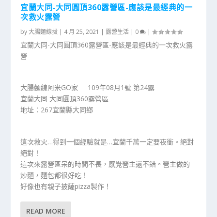
宜蘭大同-大同圓頂360露營區-應該是最經典的一
次救火露營
by
大腸麵線拔
|
4 月 25, 2021
|
露營生活
|
0
|
宜蘭大同-大同圓頂360露營區-應該是最經典的一次救火露
營
大腸麵線阿米GO家 109年08月1號 第24露
宜蘭大同 大同圓頂360露營區
地址：267宜蘭縣大同鄉
這次救火…得到一個經驗就是…宜蘭千萬一定要夜衝。絕對
絕對！
這次來露營區呆的時間不長，感覺營主還不錯。營主做的
炒麵，麵包都很好吃！
好像也有親子披薩pizza製作！
READ MORE