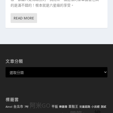
的是滿不錯的！根本就是六星級的享受。
READ MORE
文章分類
標籤雲
阿米GO
台北市
平板
車殼王
Ainol
7吋
樂園毒
兒童超跑
小孩經
測試