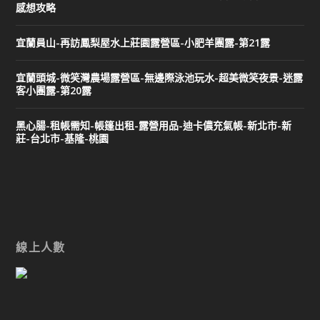
感想攻略
宜蘭員山-再訪鳳梨屋水上莊園露營區-小肥羊團露-第21露
宜蘭頭城-微笑灣農場露營區-無邊際泳池玩水-超美微笑夜景-迷露
客小團露-第20露
黑心腸-租帳需知-帳篷出租-露營用品-迪卡儂充氣帳-新北市-新
莊-台北市-基隆-桃園
線上人數