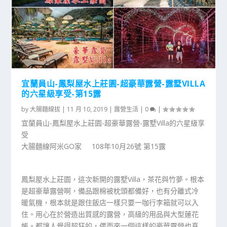
宜蘭員山-鳳梨屋水上莊園-超豪華露營-露墅VILLA
的六星級享受-第15露
by
大腸麵線拔
|
11 月 10, 2019
|
露營生活
|
0
|
宜蘭員山-鳳梨屋水上莊園-超豪華露營-露墅Villa的六星級享
受
大腸麵線阿米GO家 108年10月26號 第15露
鳳梨屋水上莊園，這次新開的露墅Villa，茶花與竹夢。根本
是超豪華露營啊，備品跟棉被枕頭都備好，也有分離式冷
暖氣機，根本就是跟住飯店一樣只要一咖行李箱就可以入
住。用心在於營造出質感的露營，高級的用品與大型蓮花
帳。都讓人覺得超狂的，偶而來一個這樣的豪華露營也真