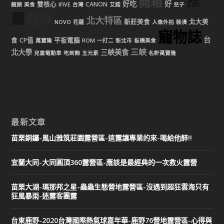
推
開箱
好吃
好
雙核心
CANON
鏡頭
美食
IFIVE
台灣
艾諾
兒子
薦
麵線
北大特區
新莊美食
北大美
NOVO
花蓮
人像外拍
裝潢
寵物誌
台
食
CP值
平板電腦
萬寶隆
ROM
一打二
新北市
板橋美食
三峽
北大學
三峽美食
兒童電動車
吃到飽
五元素
名軒萬寶隆
最新文章
苗栗銅鑼-風山雅筑莊園露營區-這露讓專業的來-喝給他醉!!
宜蘭大同-大同圓頂360露營區-應該是最經典的一次救火露營
苗栗大湖-瑪那邦之星-蟲蟲生態營地露營區-沒遇到超狂雲海只有
狂風暴雨-迷露客團露
台東鹿野-2020台灣國際熱氣球嘉年華-鹿野76營地露營區-心得與