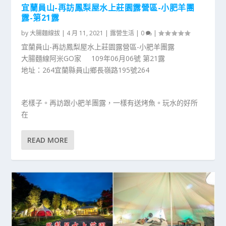
宜蘭員山-再訪鳳梨屋水上莊園露營區-小肥羊團
露-第21露
by
大腸麵線拔
|
4 月 11, 2021
|
露營生活
|
0
|
宜蘭員山-再訪鳳梨屋水上莊園露營區-小肥羊團露
大腸麵線阿米GO家 109年06月06號 第21露
地址：264宜蘭縣員山鄉長嶺路195號264
老樣子。再訪跟小肥羊團露，一樣有送烤魚。玩水的好所
在
READ MORE