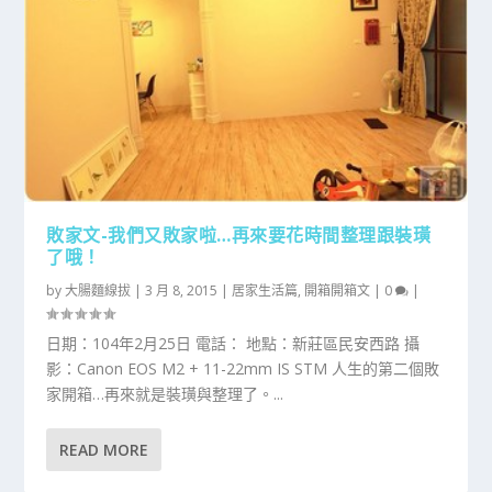
敗家文-我們又敗家啦…再來要花時間整理跟裝璜
了哦！
by
大腸麵線拔
|
3 月 8, 2015
|
居家生活篇
,
開箱開箱文
|
0
|
日期：104年2月25日 電話： 地點：新莊區民安西路 攝
影：Canon EOS M2 + 11-22mm IS STM 人生的第二個敗
家開箱…再來就是裝璜與整理了。...
READ MORE