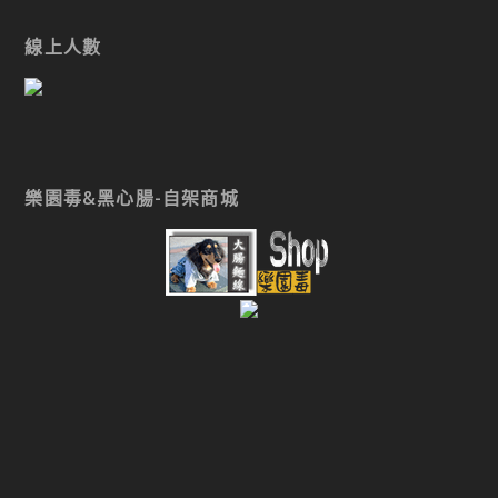
線上人數
樂園毒&黑心腸-自架商城