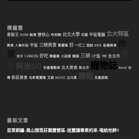
標籤雲
北大特區
台北大學
車殼王
雙核心
平板電腦
ROM
裝潢
吃到飽
花蓮
推
三峽美食
好
平板
美食
人像外拍
萬寶隆
一打二
測試
IFIVE
板橋美食
薦
麵
三峽
好吃
CANON
CP值
台北市
兒子
樂園毒
小孩經
鏡頭
7吋
寵物誌
線
阿米GO
北大美食
兒童電動車
新北市
Ainol
台
開箱
新莊美食
灣
名軒萬寶隆
艾諾
NOVO
五元素
兒童超跑
最新文章
苗栗銅鑼-風山雅筑莊園露營區-這露讓專業的來-喝給他醉!!