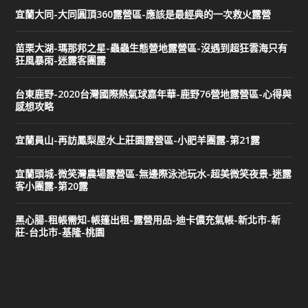
宜蘭大同-大同圓頂360露營區-應該是最經典的一次救火露營
苗栗大湖-瑪那邦之星-蟲蟲生態營地露營區-沒遇到超狂雲海只有
狂風暴雨-迷露客團露
台東鹿野-2020台灣國際熱氣球嘉年華-鹿野76營地露營區-心得與
感想攻略
宜蘭員山-再訪鳳梨屋水上莊園露營區-小肥羊團露-第21露
宜蘭頭城-微笑灣農場露營區-無邊際泳池玩水-超美微笑夜景-迷露
客小團露-第20露
黑心腸-租帳需知-帳篷出租-露營用品-迪卡儂充氣帳-新北市-新
莊-台北市-基隆-桃園