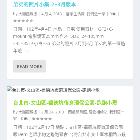
弟弟的照片小集-2~3月版本
by
大腸麵線拔
|
4 月 4, 2013
|
居家生活篇
,
我們這一家
|
0
|
日期：102年4月4日 地點：自宅 使用器材：GF2+C-
mount-電影鏡頭25mm f1.4+5D2+24-105mm
F4L+35L+小白+S3 弟弟的照片-2月到3月 弟弟的第一個過
年哦！...
READ MORE
台北市-文山區-福德坑復育環保公園-跑跑小聚
by
大腸麵線拔
|
2 月 24, 2013
|
四處趴趴照
,
寵物補給站
,
我們這一
家
|
0
|
日期：102年2月17日 地點：文山區-福德坑復育環保公園
跟Demi老師小約之跑跑聚會 台灣台北市文山區木柵路五段