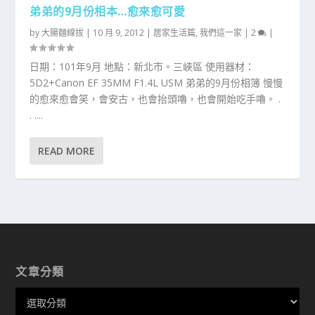
弟弟的9月份相本…愈來愈可愛
by
大腸麵線拔
|
10 月 9, 2012
|
居家生活篇
,
我們這一家
|
2
|
日期：101年9月 地點：新北市。三峽區 使用器材：
5D2+Canon EF 35MM F1.4L USM 弟弟的9月份相簿 慢慢
的愈來愈會笑，會安古，也會抬頭嚕，也會開始吃手嚕。 .
. ....
READ MORE
文章分類