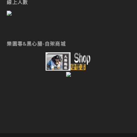
線上人數
樂園毒&黑心腸-自架商城