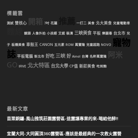
標籤雲
推薦
開箱
雙核心
北大美食
測試
7吋
花蓮
一打二
美食
兒童電動車
麵線
三峽美食
平板
台北市
鏡頭
人像外拍
小孩經
艾諾
裝潢
樂園毒
兒
寵物
車殼王
CANON
子
板橋美食
五元素
ROM
萬寶隆
兒童超跑
NOVO
誌
阿米
三峽
好吃
好
平板電腦
新北市
Ainol
台灣
名軒萬寶隆
GO
北大特區
台北大學
CP值
新莊美食
IFIVE
吃到飽
最新文章
苗栗銅鑼-風山雅筑莊園露營區-這露讓專業的來-喝給他醉!!
宜蘭大同-大同圓頂360露營區-應該是最經典的一次救火露營