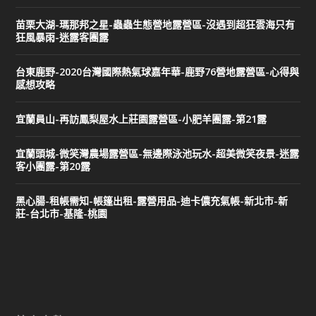
苗栗大湖-瑪那邦之星-蟲蟲生態營地露營區-沒遇到超狂雲海只有
狂風暴雨-迷露客團露
台東鹿野-2020台灣國際熱氣球嘉年華-鹿野76營地露營區-心得與
感想攻略
宜蘭員山-再訪鳳梨屋水上莊園露營區-小肥羊團露-第21露
宜蘭頭城-微笑灣農場露營區-無邊際泳池玩水-超美微笑夜景-迷露
客小團露-第20露
黑心腸-租帳需知-帳篷出租-露營用品-迪卡儂充氣帳-新北市-新
莊-台北市-基隆-桃園