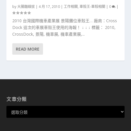
by
大腸麵線拔
|
4 月 17, 2010
|
工作相關
,
車殼王-車殼相關
|
0
|
2010 台灣國際機車產業展 景陽攤位車殼王… 廠商：Cross
Dock 這次的車展車殼王使用的海報！ ↓ ↓ ↓ 標籤： 2010,
CrossDock, 景陽, 機車展, 機車產業展,...
READ MORE
文章分類