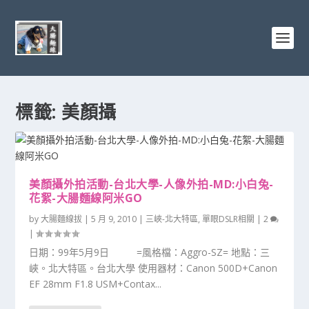
標籤:
美顏攝
美顏攝外拍活動-台北大學-人像外拍-MD:小白兔-
花絮-大腸麵線阿米GO
by
大腸麵線拔
|
5 月 9, 2010
|
三峽-北大特區
,
單眼DSLR相關
|
2
|
日期：99年5月9日 =風格檔：Aggro-SZ= 地點：三
峽。北大特區。台北大學 使用器材：Canon 500D+Canon
EF 28mm F1.8 USM+Contax...