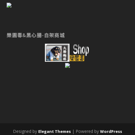
樂園毒&黑心腸-自架商城
Designed by
| Powered by
Elegant Themes
WordPress