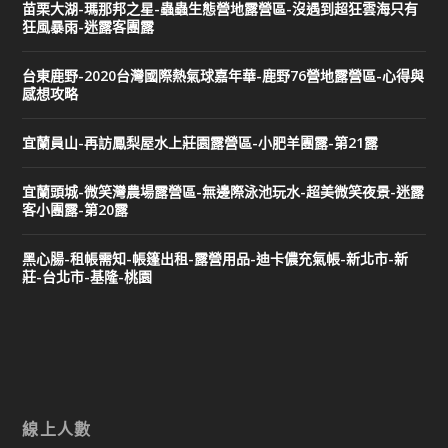
苗栗大湖-瑪那邦之星-蟲蟲生態營地露營區-沒遇到超狂雲海只有
狂風暴雨-迷露客團露
台東鹿野-2020台灣國際熱氣球嘉年華-鹿野76營地露營區-心得與
感想攻略
宜蘭員山-再訪鳳梨屋水上莊園露營區-小肥羊團露-第21露
宜蘭頭城-微笑灣農場露營區-無邊際泳池玩水-超美微笑夜景-迷露
客小團露-第20露
黑心腸-租帳需知-帳篷出租-露營用品-迪卡儂充氣帳-新北市-新
莊-台北市-基隆-桃園
線上人數