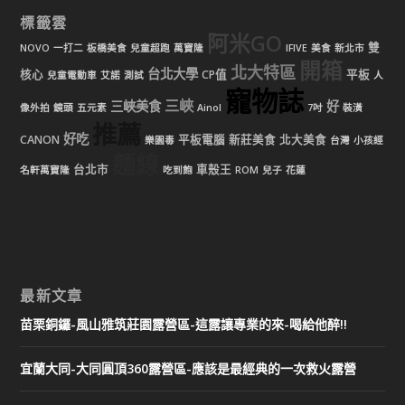
標籤雲
阿米GO
雙
NOVO
一打二
板橋美食
兒童超跑
萬寶隆
IFIVE
美食
新北市
開箱
北大特區
台北大學
核心
CP值
平板
兒童電動車
艾諾
測試
人
寵物誌
三峽
三峽美食
好
像外拍
鏡頭
五元素
Ainol
7吋
裝潢
推薦
好吃
CANON
平板電腦
新莊美食
北大美食
樂園毒
台灣
小孩經
麵線
台北市
車殼王
名軒萬寶隆
吃到飽
ROM
兒子
花蓮
最新文章
苗栗銅鑼-風山雅筑莊園露營區-這露讓專業的來-喝給他醉!!
宜蘭大同-大同圓頂360露營區-應該是最經典的一次救火露營