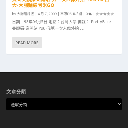
大-大腸麵線阿米GO
by
大腸麵線拔
|
4 月 7, 2009
|
單眼DSLR相關
|
0
|
日期：98年04月5日 地點：台灣大學 備註： PrettyFace
美顏攝-慶開站 Yuu-我第一次人像外拍 . ....
READ MORE
文章分類