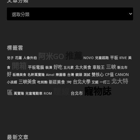
文章分類
標籤雲
推薦
阿米GO
平板
兒子
花蓮
人像外拍
NOVO
兒童超跑
IFIVE
美
開箱
三峽
好吃
平板電腦
北大美食
車殼王
食
裝潢
五元素
新北市
好
雙核心
CP值
CANON
板橋美食
名軒萬寶隆
Ainol
樂園毒
台灣
鏡頭
測試
北大特
三峽美食
台北大學
新莊美食
小孩經
吃到飽
7吋
艾諾
一打二
寵物誌
麵線
區
台北市
萬寶隆
兒童電動車
ROM
最新文章