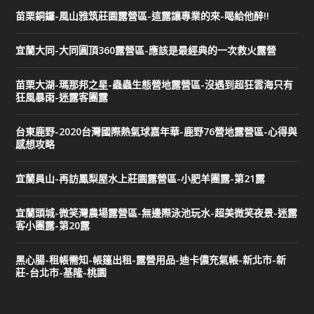
苗栗銅鑼-風山雅筑莊園露營區-這露讓專業的來-喝給他醉!!
宜蘭大同-大同圓頂360露營區-應該是最經典的一次救火露營
苗栗大湖-瑪那邦之星-蟲蟲生態營地露營區-沒遇到超狂雲海只有
狂風暴雨-迷露客團露
台東鹿野-2020台灣國際熱氣球嘉年華-鹿野76營地露營區-心得與
感想攻略
宜蘭員山-再訪鳳梨屋水上莊園露營區-小肥羊團露-第21露
宜蘭頭城-微笑灣農場露營區-無邊際泳池玩水-超美微笑夜景-迷露
客小團露-第20露
黑心腸-租帳需知-帳篷出租-露營用品-迪卡儂充氣帳-新北市-新
莊-台北市-基隆-桃園