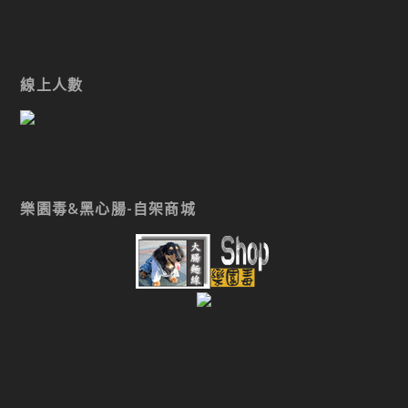
線上人數
樂園毒&黑心腸-自架商城