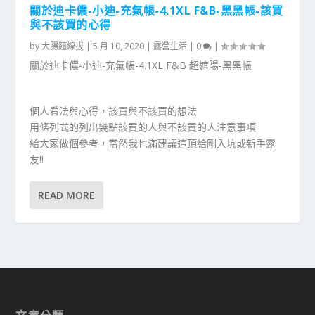
關於迪卡儂-小迪-充氣帳-4.1XL F&B-黑黑帳-該買
與不該買的心得
by
大腸麵線拔
|
5 月 10, 2020
|
露營生活
|
0
|
關於迪卡儂-小迪-充氣帳-4.1XL F&B 超遮陽-黑黑帳
個人看法與心得，該買與不該買的想法
用條列式的列出幾點該買的人與不該買的人注意事項
給大家做個參考，當然我也滿建議這頂給剛入坑或新手露
友!!
READ MORE