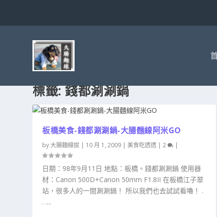
標籤:
錢都涮涮鍋
板橋美食-錢都涮涮鍋-大腸麵線阿米GO
by
大腸麵線拔
|
10 月 1, 2009
|
美食吃透透
|
2
|
日期：98年9月11日 地點：板橋。錢都涮涮鍋 使用器
材：Canon 500D+Canon 50mm F1.8II 在板橋江子翠
站，很多人的一間涮涮鍋！ 所以我們也去試試看嚕！ .
. ....