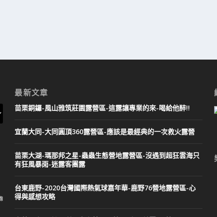
最新文章
苗栗銅鑼-風山雅筑莊園露營區-這露讓專業的來-喝給他醉!!
宜蘭大同-大同圓頂360露營區-應該是最經典的一次救火露營
苗栗大湖-瑪那邦之星-蟲蟲生態營地露營區-沒遇到超狂雲海只
有狂風暴雨-迷露客團露
台東鹿野-2020台灣國際熱氣球嘉年華-鹿野76營地露營區-心
得與感想攻略
飽