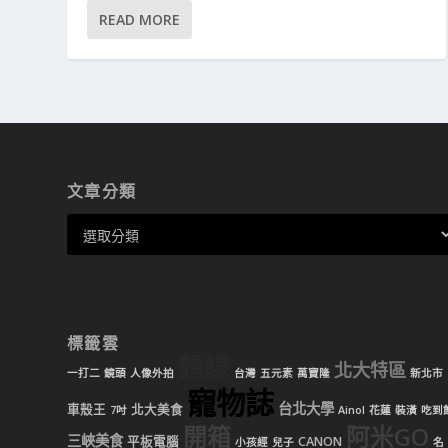
READ MORE
文章分類
標籤雲
麵線
北大特區
一打二
鏡頭
人像外拍
台灣
五元素
萬寶隆
新北市
寵物誌
台北大學
車殼王
北大美食
7吋
Ainol
花蓮
裝潢
吃到
開箱
阿米GO
三峽美食
平板電腦
CANON
小孩經
兒子
名