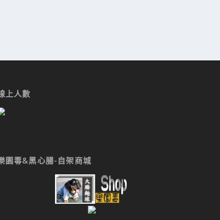
線上人數
樂園毒&黑心腸-自架商城