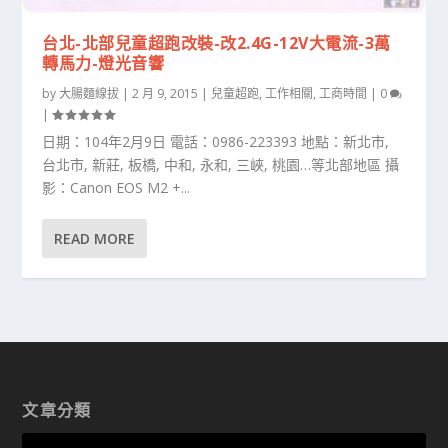
台北-北部兒童超跑改裝-改2.4G-12V大電流-3萬
轉馬力-燈光音響
by
大腸麵線拔
|
2 月 9, 2015
|
兒童超跑
,
工作相關
,
工商時間
|
0
|
日期：104年2月9日 電話：0986-223393 地點：新北市,
台北市, 新莊, 板橋, 中和, 永和, 三峽, 桃園…等北部地區 攝
影：Canon EOS M2 +...
READ MORE
文章分類