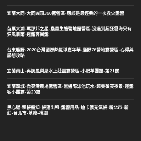
宜蘭大同-大同圓頂360露營區-應該是最經典的一次救火露營
苗栗大湖-瑪那邦之星-蟲蟲生態營地露營區-沒遇到超狂雲海只有
狂風暴雨-迷露客團露
台東鹿野-2020台灣國際熱氣球嘉年華-鹿野76營地露營區-心得與
感想攻略
宜蘭員山-再訪鳳梨屋水上莊園露營區-小肥羊團露-第21露
宜蘭頭城-微笑灣農場露營區-無邊際泳池玩水-超美微笑夜景-迷露
客小團露-第20露
黑心腸-租帳需知-帳篷出租-露營用品-迪卡儂充氣帳-新北市-新
莊-台北市-基隆-桃園