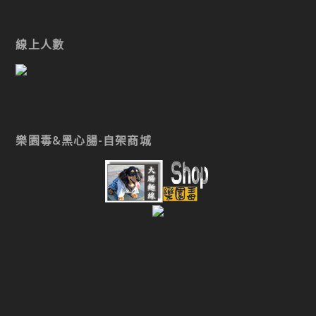
線上人數
樂園毒&黑心腸-自架商城