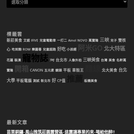
標籤雲
三峽
新莊美食
雙核
艾諾
IFIVE
兒童電動車
一打二
Ainol
NOVO
萬寶隆
兒子
阿米GO
北大特區
好吃
心
吃到飽
ROM
樂園毒
兒童超跑
小孩經
寵物誌
三峽美食
台北市
花蓮
裝潢
7吋
人像外拍
台灣
美食
名軒萬
麵線
開箱
台北
CANON
平板
車殼王
北大美食
寶隆
五元素
鏡頭
推薦
大學
好
平板電腦
CP值
測試
新北市
板橋美食
最新文章
苗栗銅鑼-風山雅筑莊園露營區-這露讓專業的來-喝給他醉!!