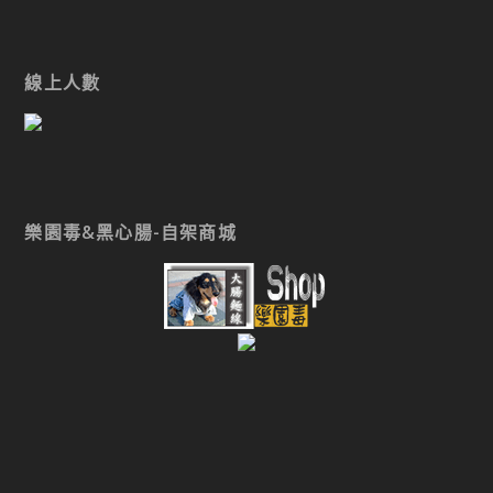
線上人數
樂園毒&黑心腸-自架商城