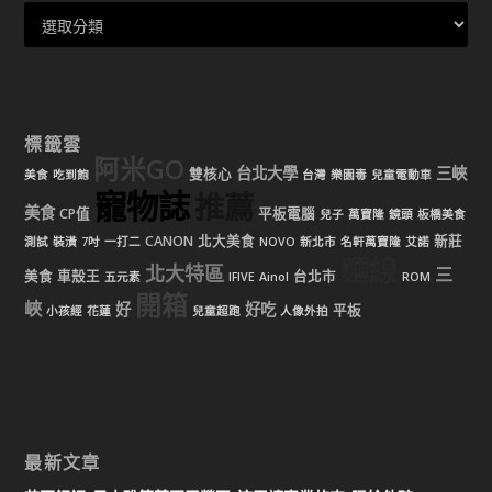
標籤雲
阿米GO
台北大學
三峽
雙核心
美食
吃到飽
台灣
樂園毒
兒童電動車
寵物誌
推薦
美食
CP值
平板電腦
兒子
萬寶隆
鏡頭
板橋美食
CANON
北大美食
新莊
測試
裝潢
7吋
一打二
NOVO
新北市
名軒萬寶隆
艾諾
麵線
北大特區
三
美食
車殼王
台北市
五元素
IFIVE
Ainol
ROM
開箱
峽
好
好吃
平板
小孩經
花蓮
兒童超跑
人像外拍
最新文章