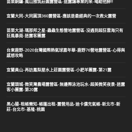
苗栗銅鑼-風山雅筑莊園露營區-這露讓專業的來-喝給他醉!!
宜蘭大同-大同圓頂360露營區-應該是最經典的一次救火露營
苗栗大湖-瑪那邦之星-蟲蟲生態營地露營區-沒遇到超狂雲海只有
狂風暴雨-迷露客團露
台東鹿野-2020台灣國際熱氣球嘉年華-鹿野76營地露營區-心得與
感想攻略
宜蘭員山-再訪鳳梨屋水上莊園露營區-小肥羊團露-第21露
宜蘭頭城-微笑灣農場露營區-無邊際泳池玩水-超美微笑夜景-迷露
客小團露-第20露
黑心腸-租帳需知-帳篷出租-露營用品-迪卡儂充氣帳-新北市-新
莊-台北市-基隆-桃園