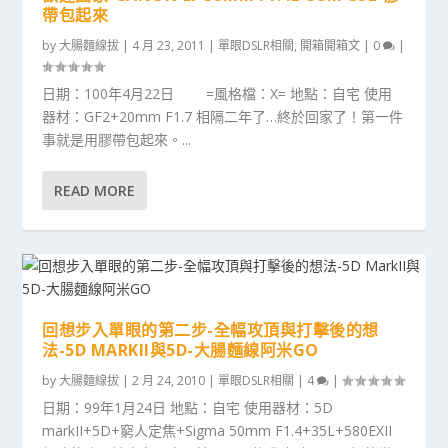
帶包起來
by
大腸麵線拔
|
4 月 23, 2011
|
單眼DSLR相關
,
開箱開箱文
|
0
|
日期：100年4月22日 =風格檔：X= 地點：自宅 使用
器材：GF2+20mm F1.7 相隔二年了…終於回家了！第一件
事就是用膠帶包起來。...
READ MORE
回想步入單眼的第二步-全幅攻頂與打擊後的想
法-5D MARKII與5D-大腸麵線阿米GO
by
大腸麵線拔
|
2 月 24, 2010
|
單眼DSLR相關
|
4
|
日期：99年1月24日 地點：自宅 使用器材：5D
markII+5D+窮人定焦+Sigma 50mm F1.4+35L+580EXII