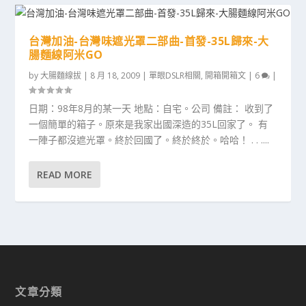
台灣加油-台灣味遮光罩二部曲-首發-35L歸來-大
腸麵線阿米GO
by
大腸麵線拔
|
8 月 18, 2009
|
單眼DSLR相關
,
開箱開箱文
|
6
|
日期：98年8月的某一天 地點：自宅。公司 備註： 收到了
一個簡單的箱子。原來是我家出國深造的35L回家了。 有
一陣子都沒遮光罩。終於回國了。終於終於。哈哈！ . . ....
READ MORE
文章分類