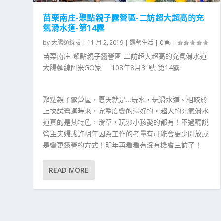
苗栗南庄-聚點親子露營區-二訪超大超高的充
氣滑水道-第14露
by
大腸麵線拔
|
11 月 2, 2019
|
露營生活
|
0
|
苗栗南庄-聚點親子露營區-二訪超大超高的充氣滑水道
大腸麵線阿米GO家 108年8月31號 第14露
聚點親子露營區，夏天就是…玩水，玩滑水道。相較於
上次試營運時來，完整度變的滿好的。超大的充氣滑水
道真的是其特色，滑草，玩沙小孩愛的都有！不過聽說
營主夫婦或許明年因為工作的考量有可能會更少開放或
是變更露營的方式！明年再看看有沒有機會三訪了！
READ MORE