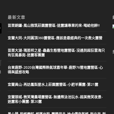
最新文章
苗栗銅鑼-風山雅筑莊園露營區-這露讓專業的來-喝給他醉!!
宜蘭大同-大同圓頂360露營區-應該是最經典的一次救火露營
苗栗大湖-瑪那邦之星-蟲蟲生態營地露營區-沒遇到超狂雲海只
有狂風暴雨-迷露客團露
阿
台東鹿野-2020台灣國際熱氣球嘉年華-鹿野76營地露營區-心
得與感想攻略
美
宜蘭員山-再訪鳳梨屋水上莊園露營區-小肥羊團露-第21露
l
宜蘭頭城-微笑灣農場露營區-無邊際泳池玩水-超美微笑夜景-
迷露客小團露-第20露
黑心腸-租帳需知-帳篷出租-露營用品-迪卡儂充氣帳-新北市-新