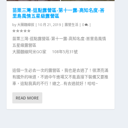
苗栗三灣-逗點露營區-第十一露-高知名度-峇
里島風情五星級露營區
by
大腸麵線拔
|
10 月 21, 2019
|
露營生活
|
0
|
苗栗三灣-逗點露營區-第十一露-高知名度-峇里島風情
五星級露營區
大腸麵線阿米GO家 108年5月31號
這個一生必去一次的露營區，我也是去過了！很漂亮滿
有國外的味道，不過中午進場又不能直接下裝備又要推
車，這點我真的不行！總之…有去過就好！哈哈~
READ MORE