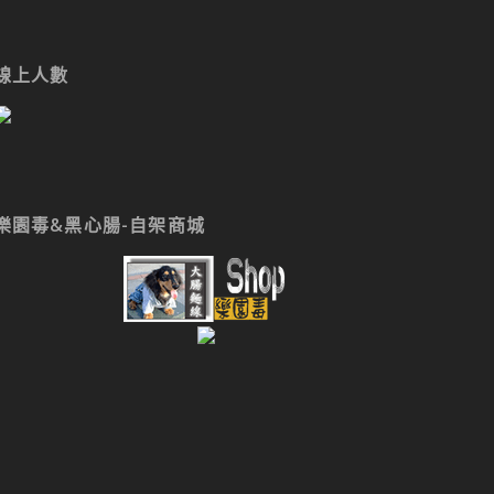
線上人數
樂園毒&黑心腸-自架商城