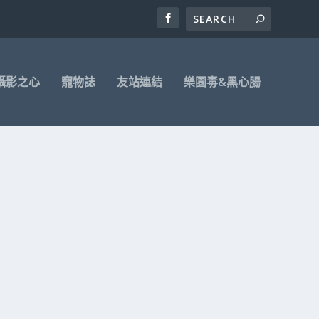
攝影之心
寵物誌
友站連結
樂園毒&黑心腸