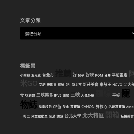
文章分類
標籤雲
推薦
好
好吃
台北市
平板電腦
小孩經
五元素
兒子
ROM
台灣
米GO
新莊美食
車殼王
北大
艾諾
樂園毒
花蓮
7吋
新北市
NOVO
寵
麵線
三峽
三峽美食
食
平板
吃到飽
IFIVE
測試
人像外拍
物誌
CP值
CANON
雙核心
兒童超跑
美食
萬寶隆
名軒萬寶隆
Aino
開箱
北大特區
台北大學
一打二
兒童電動車
裝潢
鏡頭
板橋美食