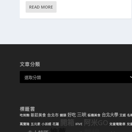
READ MORE
文章分類
標籤雲
三峽
好吃
台北大學
新莊美食
台北市
吃到飽
鏡頭
板橋美食
艾諾
名
開箱
阿米GO
萬寶隆
五元素
小孩經
花蓮
IFIVE
兒童電動車
兒