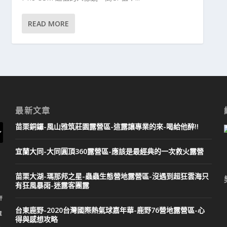
READ MORE
最新文章
苗栗銅鑼-風山雅筑莊園露營區-這露讓專業的來-喝給他醉!!
宜蘭大同-大同圓頂360露營區-應該是最經典的一次救火露營
苗栗大湖-瑪那邦之星-蟲蟲生態營地露營區-沒遇到超狂雲海只
有狂風暴雨-迷露客團露
軒
台東鹿野-2020台灣國際熱氣球嘉年華-鹿野76營地露營區-心
童
得與感想攻略