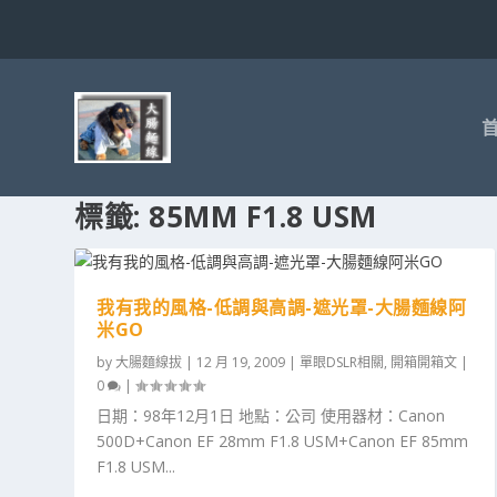
標籤:
85MM F1.8 USM
我有我的風格-低調與高調-遮光罩-大腸麵線阿
米GO
by
大腸麵線拔
|
12 月 19, 2009
|
單眼DSLR相關
,
開箱開箱文
|
0
|
日期：98年12月1日 地點：公司 使用器材：Canon
500D+Canon EF 28mm F1.8 USM+Canon EF 85mm
F1.8 USM...