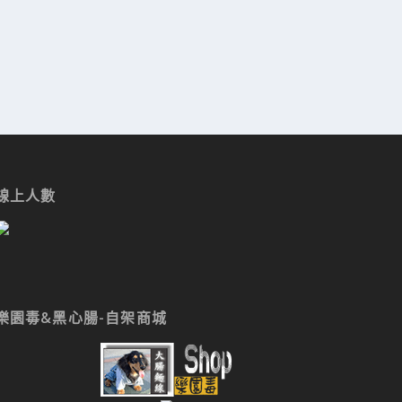
線上人數
樂園毒&黑心腸-自架商城