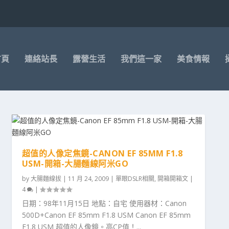
首頁
連絡站長
露營生活
我們這一家
美食情報
超值的人像定焦鏡-CANON EF 85MM F1.8
USM-開箱-大腸麵線阿米GO
by
大腸麵線拔
|
11 月 24, 2009
|
單眼DSLR相關
,
開箱開箱文
|
4
|
日期：98年11月15日 地點：自宅 使用器材：Canon
500D+Canon EF 85mm F1.8 USM Canon EF 85mm
F1.8 USM 超值的人像鏡。高CP值！...