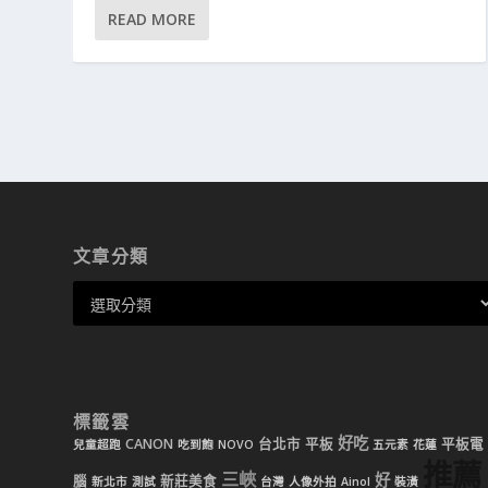
READ MORE
文章分類
標籤雲
好吃
CANON
台北市
平板
平板電
兒童超跑
吃到飽
NOVO
五元素
花蓮
推薦
三峽
好
腦
新莊美食
新北市
測試
台灣
人像外拍
Ainol
裝潢