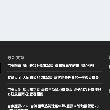
最新文章
苗栗銅鑼-風山雅筑莊園露營區-這露讓專業的來-喝給他醉!!
宜蘭大同-大同圓頂360露營區-應該是最經典的一次救火露營
苗栗大湖-瑪那邦之星-蟲蟲生態營地露營區-沒遇到超狂雲海只
有狂風暴雨-迷露客團露
台東鹿野-2020台灣國際熱氣球嘉年華-鹿野76營地露營區-心