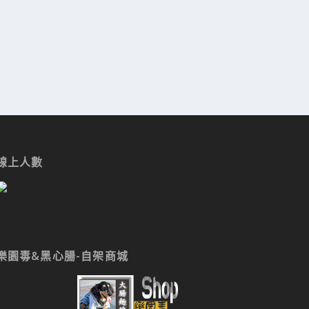
線上人數
樂園毒&黑心腸-自架商城