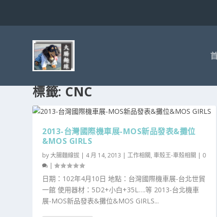
標籤:
CNC
2013-台灣國際機車展-MOS新品發表&攤位
&MOS GIRLS
by
大腸麵線拔
|
4 月 14, 2013
|
工作相關
,
車殼王-車殼相關
|
0
|
日期：102年4月10日 地點：台灣國際機車展-台北世貿
一館 使用器材：5D2+小白+35L….等 2013-台北機車
展-MOS新品發表&攤位&MOS GIRLS...