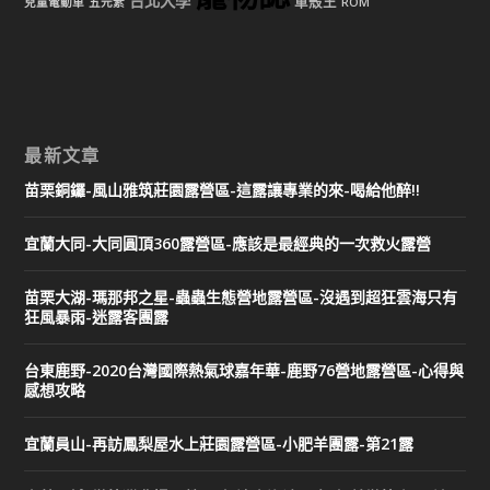
台北大學
車殼王
兒童電動車
五元素
ROM
最新文章
苗栗銅鑼-風山雅筑莊園露營區-這露讓專業的來-喝給他醉!!
宜蘭大同-大同圓頂360露營區-應該是最經典的一次救火露營
苗栗大湖-瑪那邦之星-蟲蟲生態營地露營區-沒遇到超狂雲海只有
狂風暴雨-迷露客團露
台東鹿野-2020台灣國際熱氣球嘉年華-鹿野76營地露營區-心得與
感想攻略
宜蘭員山-再訪鳳梨屋水上莊園露營區-小肥羊團露-第21露