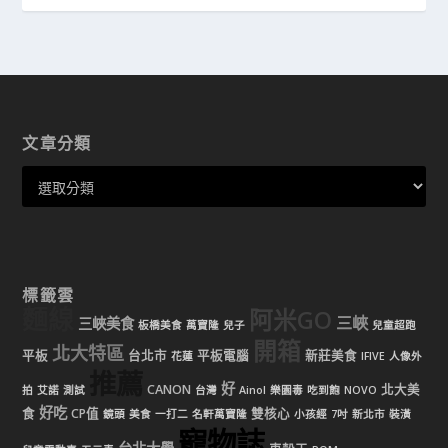
文章分類
標籤雲
麵線
阿米GO
三峽
三峽美食
板橋美食
萬寶隆
兒子
兒童超跑
開箱
北大特區
平板
台北市
平板電腦
新莊美食
花蓮
IFIVE
人像外
推薦
好
CANON
北大美
拍
艾諾
測試
台灣
Ainol
樂園毒
吃到飽
NOVO
好吃
食
CP值
雙核心
鏡頭
美食
一打二
名軒萬寶隆
小孩經
7吋
新北市
裝潢
寵物誌