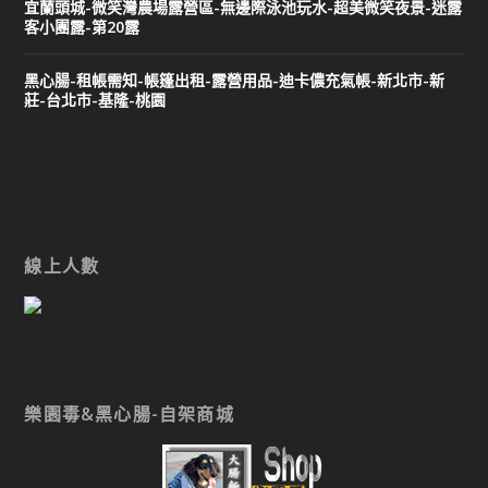
宜蘭頭城-微笑灣農場露營區-無邊際泳池玩水-超美微笑夜景-迷露
客小團露-第20露
黑心腸-租帳需知-帳篷出租-露營用品-迪卡儂充氣帳-新北市-新
莊-台北市-基隆-桃園
線上人數
樂園毒&黑心腸-自架商城